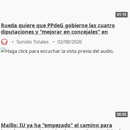
01:15
Rueda quiere que PPdeG gobierne las cuatro
diputaciones y "mejorar en concejales" en
ciudades
Sonido Totales
02/08/2026
00:55
Maíllo: IU ya ha "empezado" el camino para