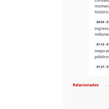
convali
momento
históric
00:54 - 0
ingreso
millone
01:13 - 0
mejorar
público
01:27 - 0
Relacionados