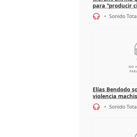
para "producir ci
resto del mundo
Sonido Tota
Elías Bendodo s
violencia machi
Sonido Tota