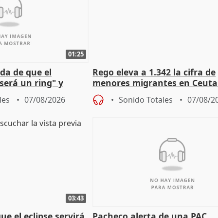
01:25
da de que el
Rego eleva a 1.342 la cifra de
será un ring" y
menores migrantes en Ceuta 
lidad" del pacto con
entrada masiva
les
07/08/2026
Sonido Totales
07/08/2
03:43
e el eclipse servirá
Pacheco alerta de una PAC