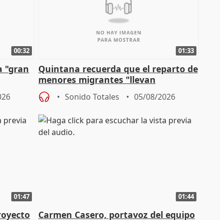
00:32
01:33
a "gran
Quintana recuerda que el reparto de
menores migrantes "llevan
aportación del Gobierno" central
026
Sonido Totales
05/08/2026
01:47
01:44
royecto
Carmen Casero, portavoz del equipo