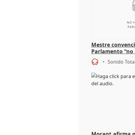
Mestre convenci
Parlamento "no 
defiende "estabi
Sonido Tota
Vox
Morant afirma qu