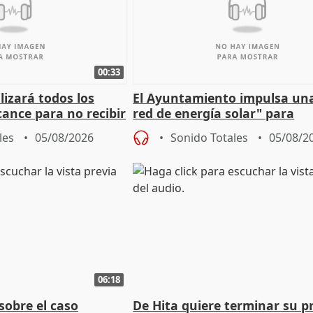
00:33
izará todos los
El Ayuntamiento impulsa un
cance para no recibir
red de energía solar" para
grantes
autoconsumo
les
05/08/2026
Sonido Totales
05/08/2
06:18
sobre el caso
De Hita quiere terminar su p