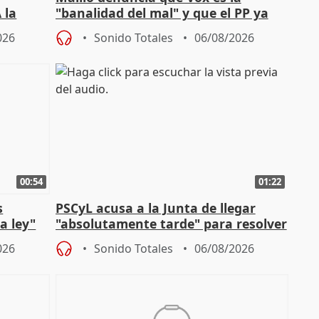
 la
"banalidad del mal" y que el PP ya
la"
asume todas sus tesis
026
Sonido Totales
06/08/2026
00:54
01:22
s
PSCyL acusa a la Junta de llegar
a ley"
"absolutamente tarde" para resolver
problemas como Newcastle
026
Sonido Totales
06/08/2026