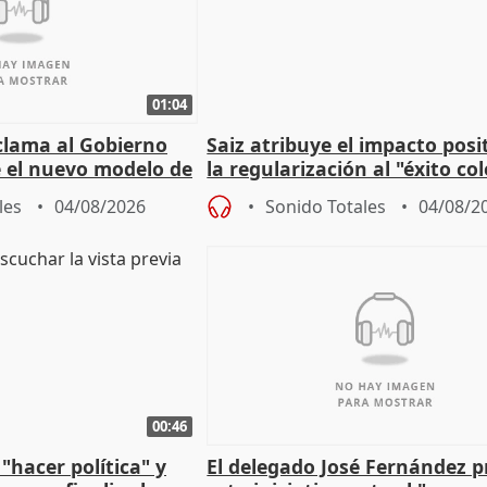
01:04
lama al Gobierno
Saiz atribuye el impacto posi
 el nuevo modelo de
la regularización al "éxito co
del Gobierno
les
04/08/2026
Sonido Totales
04/08/2
00:46
"hacer política" y
El delegado José Fernández 