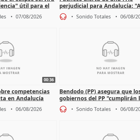
encia" útil para el
perjudicial para Andalucía: "A
agricultura hay que proteger
les
07/08/2026
Sonido Totales
06/08/2
00:36
obre competencias
Bendodo (PP) asegura que lo
sta en Andalucía
gobiernos del PP "cumplirán l
sobre los menores migrantes
les
06/08/2026
Sonido Totales
06/08/2