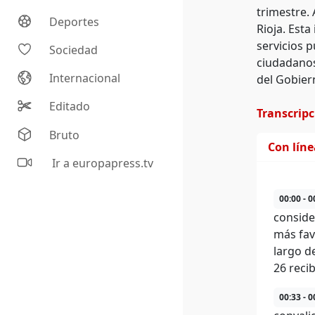
trimestre.
Deportes
Rioja. Est
servicios 
Sociedad
ciudadanos 
Internacional
del Gobiern
Editado
Transcrip
Bruto
Con lín
Ir a europapress.tv
00:00 - 0
conside
más fav
largo d
26 reci
00:33 - 0