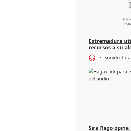
Extremadura util
recursos a su al
más menores mi
Sonido Tota
Sira Rego opina 