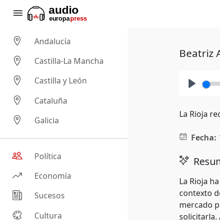
Andalucía
Beatriz 
Castilla-La Mancha
Castilla y León
Play
Cataluña
La Rioja re
Galicia
Fecha:
Política
Resum
Economía
La Rioja ha
contexto d
Sucesos
mercado pr
Cultura
solicitarla