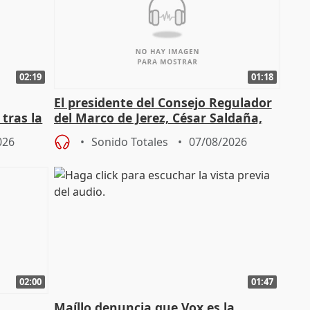
02:19
01:18
El presidente del Consejo Regulador
tras la
del Marco de Jerez, César Saldaña,
sobre exportaciones
026
Sonido Totales
07/08/2026
02:00
01:47
Maíllo denuncia que Vox es la