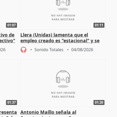
01:07
01:11
tivo de
Llera (Unidas) lamenta que el
lectivo"
empleo creado es "estacional" y se
"esfumará" al acabar el verano
026
Sonido Totales
04/08/2026
01:37
01:20
presenta
Antonio Maíllo señala al