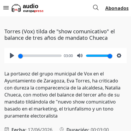
Abonados
Torres (Vox) tilda de "show comunicativo" el
balance de tres años de mandato Chueca
03:00
Play
Mute
Setti
La portavoz del grupo municipal de Vox en el
Ayuntamiento de Zaragoza, Eva Torres, ha criticado
con dureza la comparecencia de la alcaldesa, Natalia
Chueca, con motivo del balance del tercer año de su
mandato tildándola de "nuevo show comunicativo
basado en el marketing, el triunfalismo y un tono
puramente electoralista
Fecha:
17/06/2026
Duración:
00:03:00