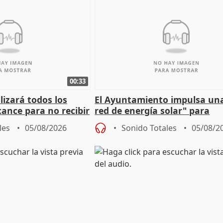
00:33
izará todos los
El Ayuntamiento impulsa un
cance para no recibir
red de energía solar" para
grantes
autoconsumo
les
05/08/2026
Sonido Totales
05/08/2