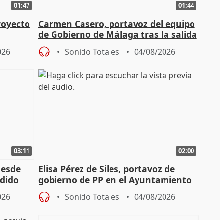
01:47
01:44
royecto
Carmen Casero, portavoz del equipo
de Gobierno de Málaga tras la salida
de Pérez de Siles
026
Sonido Totales
04/08/2026
03:11
02:00
desde
Elisa Pérez de Siles, portavoz de
edido
gobierno de PP en el Ayuntamiento
de Málaga, deja la política
026
Sonido Totales
04/08/2026