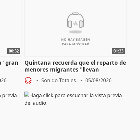
00:32
01:33
a "gran
Quintana recuerda que el reparto de
menores migrantes "llevan
aportación del Gobierno" central
026
Sonido Totales
05/08/2026