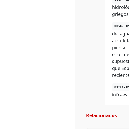
hidroló
griegos 
00:46 - 0
del agu
absolut
piense 
enorme 
supuest
que Esp
recient
01:27 - 0
infraes
Relacionados