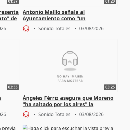
01:37
01:20
presenta
Antonio Maíllo señala al
nto" de
Ayuntamiento como "un
especulador más" sobre viviendas de
026
Sonido Totales
03/08/2026
Jiménez Becerril
03:55
03:25
a
Ángeles Férriz asegura que Moreno
"ha saltado por los aires" la
Campaña
negociación tras acuerdo con SMA
026
Sonido Totales
03/08/2026