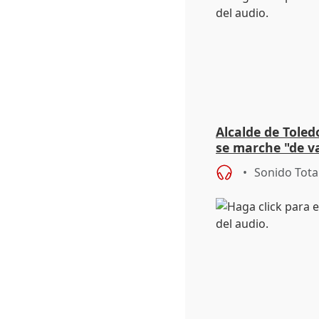
Alcalde de Toled
se marche "de v
de la crisis migr
Sonido Tota