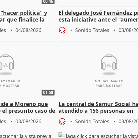
00:46
"hacer política" y
El delegado José Fernández 
r que finalice la
esta iniciative ante el "aume
l incendio
personas sin hogar en Madri
les
04/08/2026
Sonido Totales
03/08/2
01:50
pide a Moreno que
La central de Samur Social h
e el presunto caso de
atendido a 156 personas en
de ADM
situación de calle durante 
les
03/08/2026
Sonido Totales
03/08/2
de Calor