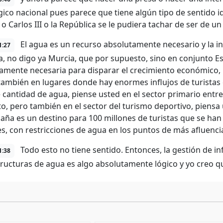
gico nacional pues parece que tiene algún tipo de sentido i
o Carlos III o la República se le pudiera tachar de ser de un
El agua es un recurso absolutamente necesario y la in
1:27
a, no digo ya Murcia, que por supuesto, sino en conjunto Es
amente necesaria para disparar el crecimiento económico, 
también en lugares donde hay enormes influjos de turista
cantidad de agua, piense usted en el sector primario entre 
o, pero también en el sector del turismo deportivo, piensa
aña es un destino para 100 millones de turistas que se h
es, con restricciones de agua en los puntos de más afluenci
Todo esto no tiene sentido. Entonces, la gestión de i
1:38
tructuras de agua es algo absolutamente lógico y yo creo q