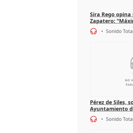
Sira Rego opina 
Zapatero: "Máxi
proceso judicial"
Sonido Tota
Pérez de Siles, 
Ayuntamiento d
Sonido Tota