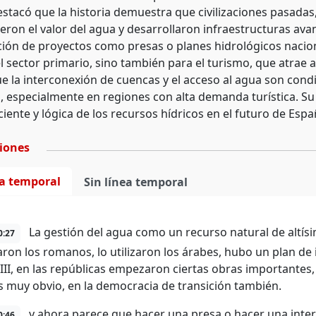
destacó que la historia demuestra que civilizaciones pasada
ron el valor del agua y desarrollaron infraestructuras avan
ción de proyectos como presas o planes hidrológicos naci
l sector primario, sino también para el turismo, que atrae 
ue la interconexión de cuencas y el acceso al agua son cond
 especialmente en regiones con alta demanda turística. Su
ciente y lógica de los recursos hídricos en el futuro de Espa
ciones
ea temporal
Sin línea temporal
La gestión del agua como un recurso natural de altísi
0:27
izaron los romanos, lo utilizaron los árabes, hubo un plan d
VIII, en las repúblicas empezaron ciertas obras importantes,
 muy obvio, en la democracia de transición también.
y ahora parece que hacer una presa o hacer una inter
0:46