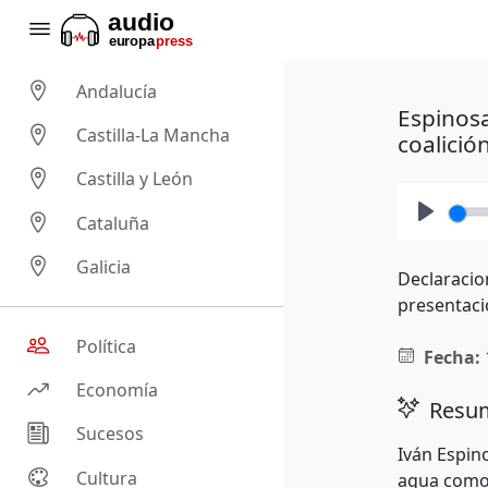
Andalucía
Espinosa
Castilla-La Mancha
coalició
Castilla y León
Cataluña
Play
Galicia
Declaracio
presentaci
Política
Fecha:
Economía
Resum
Sucesos
Iván Espin
Cultura
agua como 