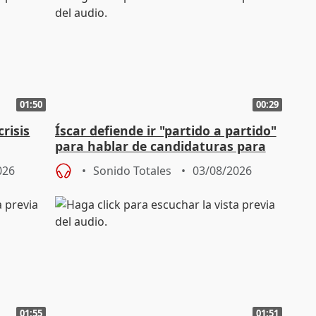
01:50
00:29
risis
Íscar defiende ir "partido a partido"
para hablar de candidaturas para
2027
026
Sonido Totales
03/08/2026
01:55
01:51