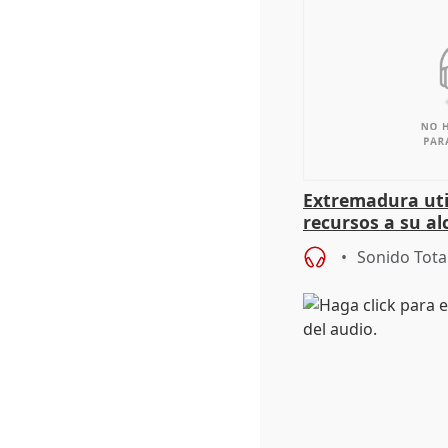
Extremadura util
recursos a su al
más menores mi
Sonido Tota