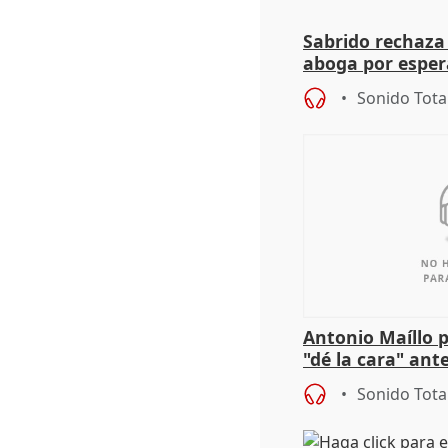
Sabrido rechaza 
aboga por espera
investigación de
Sonido Tota
Antonio Maíllo 
"dé la cara" ant
acoso del CEO 
Sonido Tota