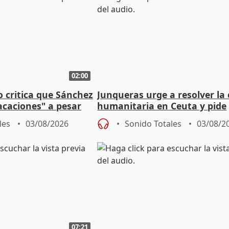
02:00
o critica que Sánchez
Junqueras urge a resolver la c
acaciones" a pesar
humanitaria en Ceuta y pide
atoria
responsabilidad a la UE
les
03/08/2026
Sonido Totales
03/08/2
07:21