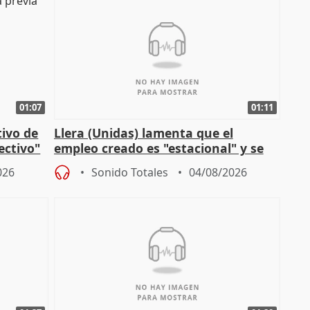
01:07
01:11
tivo de
Llera (Unidas) lamenta que el
lectivo"
empleo creado es "estacional" y se
"esfumará" al acabar el verano
026
Sonido Totales
04/08/2026