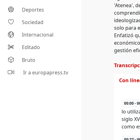
'Atenea', 
Deportes
comprendie
ideologiza
Sociedad
solo para e
Internacional
Enfatizó q
económico,
Editado
gestión efi
Bruto
Transcrip
Ir a europapress.tv
Con lín
00:00 - 0
lo util
siglo X
como es
00:27 - 0