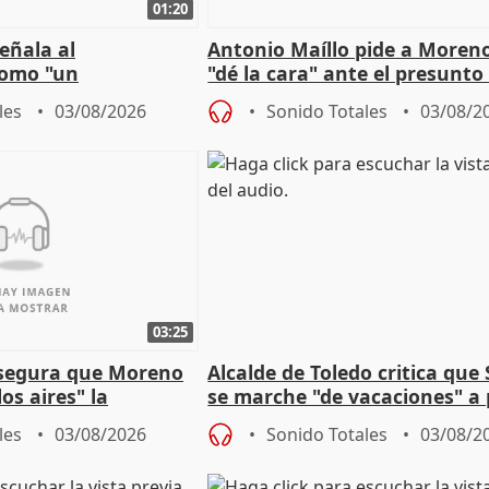
01:20
eñala al
Antonio Maíllo pide a Moren
omo "un
"dé la cara" ante el presunto
" sobre viviendas de
acoso del CEO de ADM
les
03/08/2026
Sonido Totales
03/08/2
03:25
asegura que Moreno
Alcalde de Toledo critica que
os aires" la
se marche "de vacaciones" a
s acuerdo con SMA
de la crisis migratoria
les
03/08/2026
Sonido Totales
03/08/2