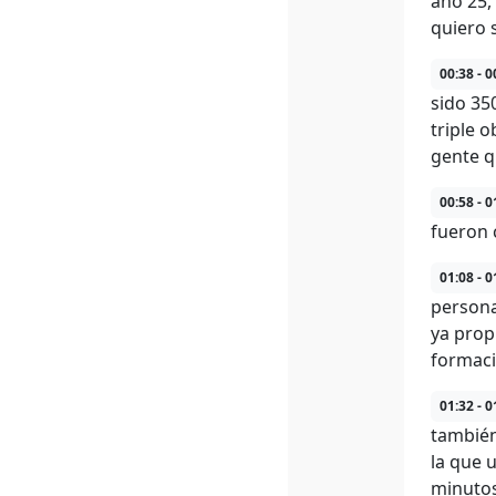
año 25,
quiero 
00:38 - 0
sido 35
triple 
gente q
00:58 - 0
fueron 
01:08 - 0
persona
ya prop
formaci
01:32 - 0
también
la que 
minutos