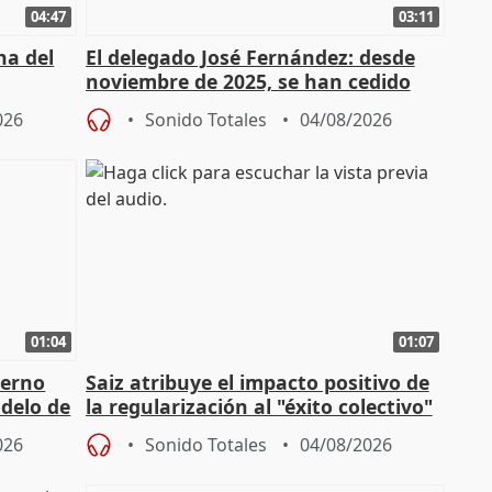
04:47
03:11
ha del
El delegado José Fernández: desde
noviembre de 2025, se han cedido
9.810 ayudas por nacimiento
026
Sonido Totales
04/08/2026
01:04
01:07
ierno
Saiz atribuye el impacto positivo de
delo de
la regularización al "éxito colectivo"
del Gobierno
026
Sonido Totales
04/08/2026