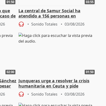
01:50
03:55
o que
La central de Samur Social ha
 caso de
atendido a 156 personas en
situación de calle durante Campaña
026
Sonido Totales
03/08/2026
de Calor
02:00
01:50
 Sánchez
Junqueras urge a resolver la crisis
 pesar
humanitaria en Ceuta y pide
responsabilidad a la UE
026
Sonido Totales
03/08/2026