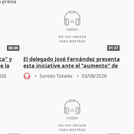
00:46
01:37
ca" y
El delegado José Fernández presenta
e la
esta iniciative ante el "aumento" de
personas sin hogar en Madri
026
Sonido Totales
03/08/2026