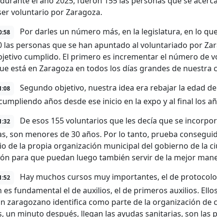
 durante el año 2025, fueron 155 las personas que se acerc
ser voluntario por Zaragoza.
Por darles un número más, en la legislatura, en lo que
0:58
0 las personas que se han apuntado al voluntariado por Zara
objetivo cumplido. El primero es incrementar el número de v
ue está en Zaragoza en todos los días grandes de nuestra 
Segundo objetivo, nuestra idea era rebajar la edad de 
1:08
cumpliendo años desde ese inicio en la expo y al final los a
De esos 155 voluntarios que les decía que se incorpor
1:32
s, son menores de 30 años. Por lo tanto, prueba conseguida
io de la propia organización municipal del gobierno de la c
ón para que puedan luego también servir de la mejor mane
Hay muchos cursos muy importantes, el de protocolo
1:52
 es fundamental el de auxilios, el de primeros auxilios. El
un zaragozano identifica como parte de la organización de 
, un minuto después, llegan las ayudas sanitarias, son las 