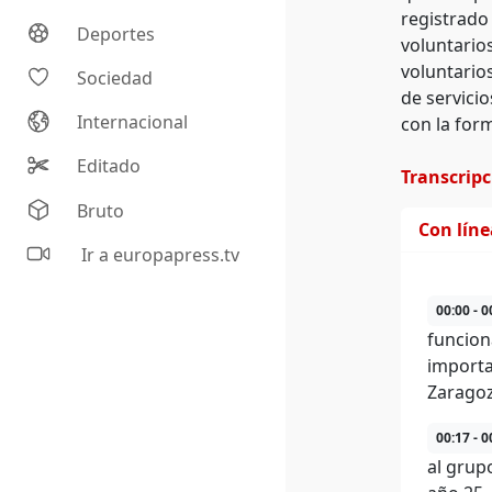
registrado
Deportes
voluntario
voluntario
Sociedad
de servici
Internacional
con la for
Editado
Transcrip
Bruto
Con lín
Ir a europapress.tv
00:00 - 0
funcion
importa
Zaragoz
00:17 - 0
al grup