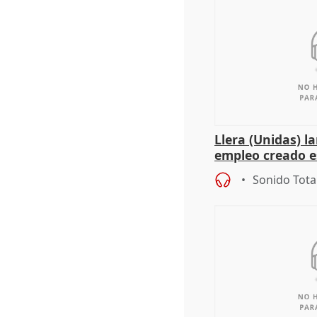
Llera (Unidas) l
empleo creado es
"esfumará" al a
Sonido Tota