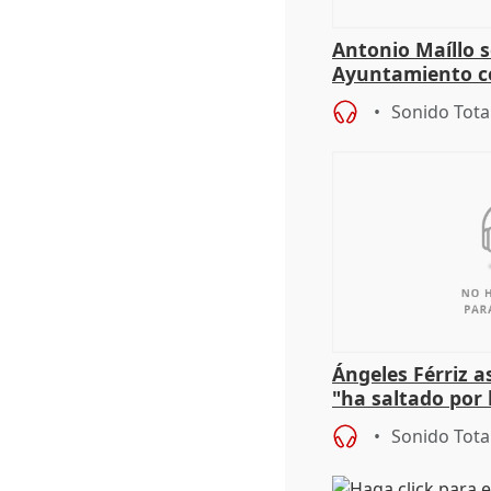
Antonio Maíllo s
Ayuntamiento c
especulador más
Sonido Tota
Jiménez Becerril
Ángeles Férriz 
"ha saltado por l
negociación tra
Sonido Tota