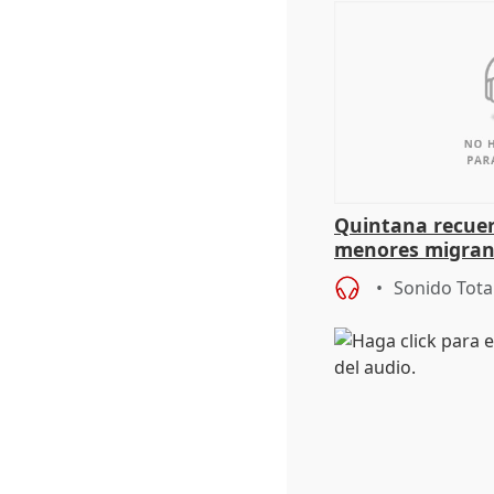
Quintana recuer
menores migrant
aportación del G
Sonido Tota