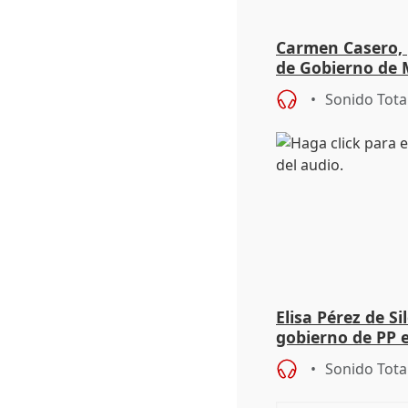
Carmen Casero, 
de Gobierno de M
de Pérez de Siles
Sonido Tota
Elisa Pérez de Si
gobierno de PP 
de Málaga, deja l
Sonido Tota