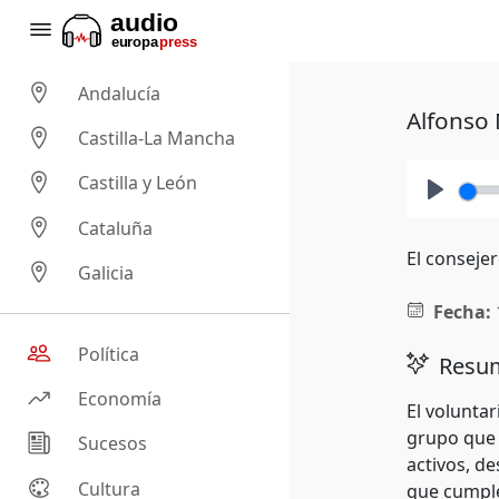
Andalucía
Alfonso 
Castilla-La Mancha
Castilla y León
Play
Cataluña
El conseje
Galicia
Fecha:
Política
Resum
Economía
El volunta
grupo que 
Sucesos
activos, d
Cultura
que cumple 