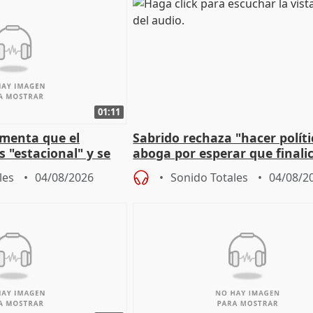
01:11
amenta que el
Sabrido rechaza "hacer políti
 "estacional" y se
aboga por esperar que finalic
cabar el verano
investigación del incendio
les
04/08/2026
Sonido Totales
04/08/2