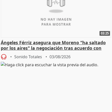
03:25
Ángeles Férriz asegura que Moreno "ha saltado
por los aires" la negociación tras acuerdo con
SMA
Sonido Totales
03/08/2026