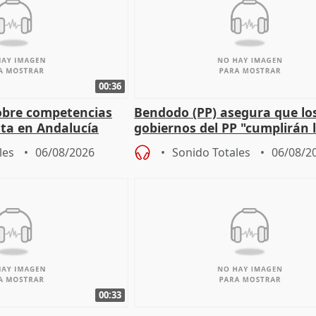
00:36
obre competencias
Bendodo (PP) asegura que lo
sta en Andalucía
gobiernos del PP "cumplirán l
sobre los menores migrantes
les
06/08/2026
Sonido Totales
06/08/2
00:33