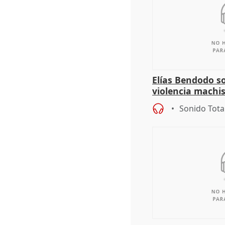
Elías Bendodo s
violencia machi
Sonido Tota