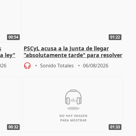
00:54
01:22
s
PSCyL acusa a la Junta de llegar
a ley"
"absolutamente tarde" para resolver
problemas como Newcastle
026
Sonido Totales
06/08/2026
00:32
01:33