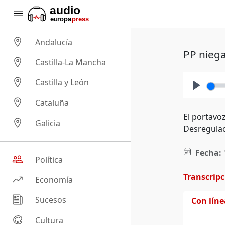
Andalucía
PP niega
Castilla-La Mancha
Castilla y León
Play
Cataluña
El portavoz
Galicia
Desregulac
Fecha:
Política
Transcrip
Economía
Sucesos
Con lín
Cultura