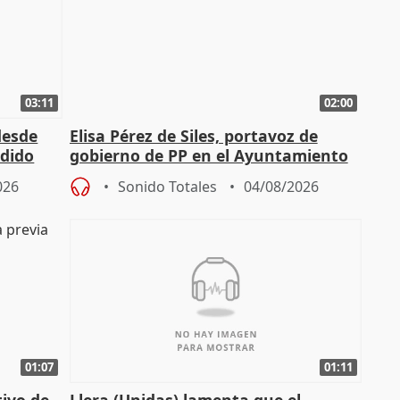
03:11
02:00
desde
Elisa Pérez de Siles, portavoz de
edido
gobierno de PP en el Ayuntamiento
de Málaga, deja la política
026
Sonido Totales
04/08/2026
01:07
01:11
tivo de
Llera (Unidas) lamenta que el