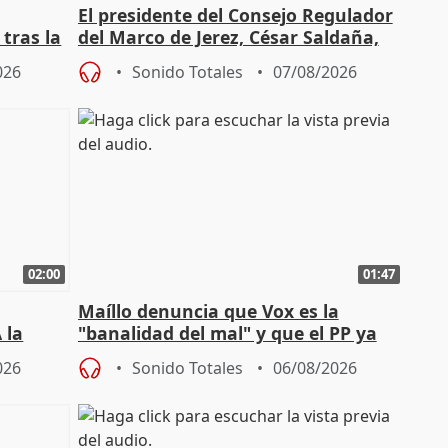
El presidente del Consejo Regulador
tras la
del Marco de Jerez, César Saldaña,
sobre exportaciones
026
Sonido Totales
07/08/2026
02:00
01:47
Maíllo denuncia que Vox es la
 la
"banalidad del mal" y que el PP ya
la"
asume todas sus tesis
026
Sonido Totales
06/08/2026