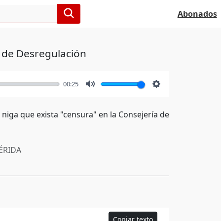
Abonados
a de Desregulación
00:25
Mute
Settings
 niga que exista "censura" en la Consejería de
RIDA
Copiar texto