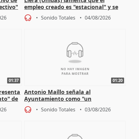
lectivo"
empleo creado es "estacional" y se
"esfumará" al acabar el verano
026
Sonido Totales
04/08/2026
01:37
01:20
presenta
Antonio Maíllo señala al
nto" de
Ayuntamiento como "un
especulador más" sobre viviendas de
026
Sonido Totales
03/08/2026
Jiménez Becerril