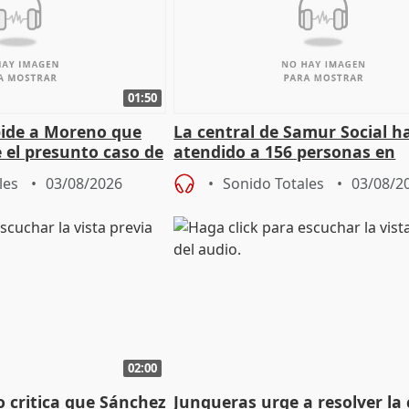
01:50
pide a Moreno que
La central de Samur Social h
e el presunto caso de
atendido a 156 personas en
de ADM
situación de calle durante 
les
03/08/2026
Sonido Totales
03/08/2
de Calor
02:00
o critica que Sánchez
Junqueras urge a resolver la c