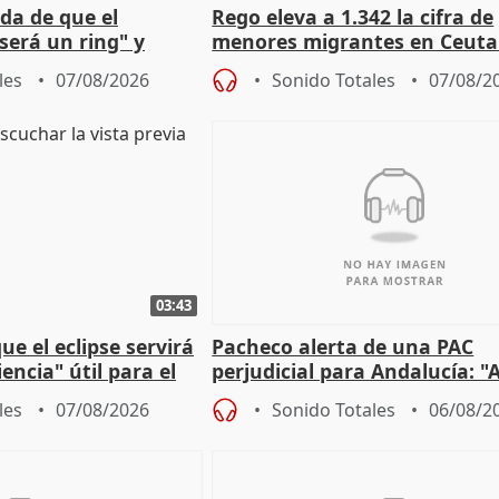
da de que el
Rego eleva a 1.342 la cifra de
será un ring" y
menores migrantes en Ceuta 
lidad" del pacto con
entrada masiva
les
07/08/2026
Sonido Totales
07/08/2
03:43
e el eclipse servirá
Pacheco alerta de una PAC
encia" útil para el
perjudicial para Andalucía: "A
agricultura hay que proteger
les
07/08/2026
Sonido Totales
06/08/2