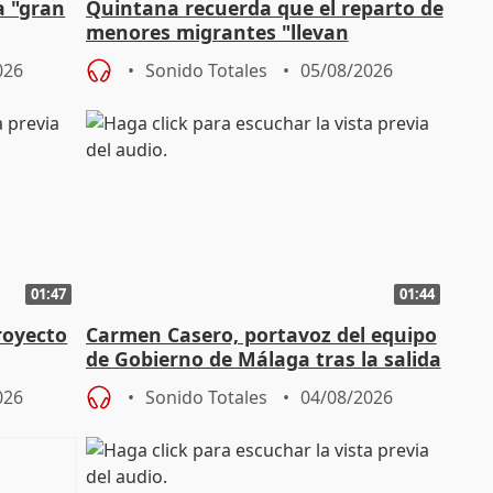
a "gran
Quintana recuerda que el reparto de
menores migrantes "llevan
aportación del Gobierno" central
026
Sonido Totales
05/08/2026
01:47
01:44
royecto
Carmen Casero, portavoz del equipo
de Gobierno de Málaga tras la salida
de Pérez de Siles
026
Sonido Totales
04/08/2026