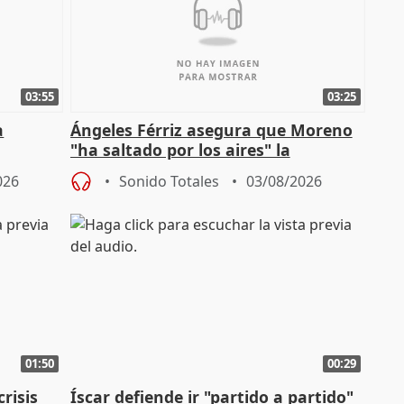
03:55
03:25
a
Ángeles Férriz asegura que Moreno
"ha saltado por los aires" la
Campaña
negociación tras acuerdo con SMA
026
Sonido Totales
03/08/2026
01:50
00:29
risis
Íscar defiende ir "partido a partido"