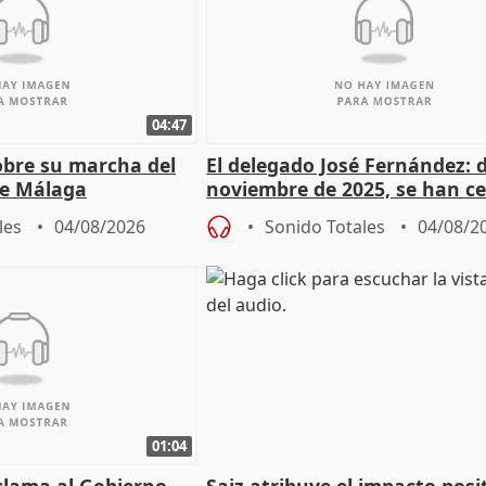
04:47
sobre su marcha del
El delegado José Fernández: 
e Málaga
noviembre de 2025, se han c
9.810 ayudas por nacimiento
les
04/08/2026
Sonido Totales
04/08/2
01:04
lama al Gobierno
Saiz atribuye el impacto posi