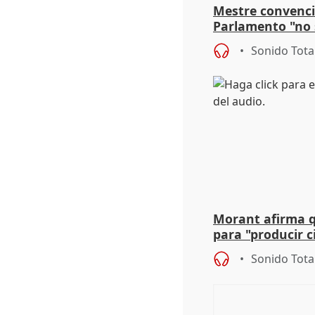
Mestre convenci
Parlamento "no 
defiende "estabi
Sonido Tota
Vox
Morant afirma qu
para "producir ci
resto del mundo
Sonido Tota