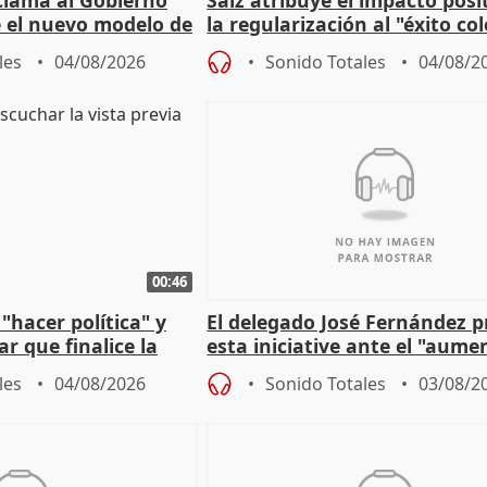
 el nuevo modelo de
la regularización al "éxito co
del Gobierno
les
04/08/2026
Sonido Totales
04/08/2
00:46
"hacer política" y
El delegado José Fernández 
r que finalice la
esta iniciative ante el "aume
l incendio
personas sin hogar en Madri
les
04/08/2026
Sonido Totales
03/08/2