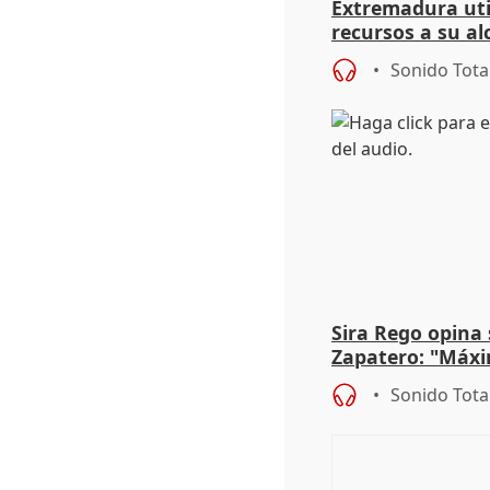
Extremadura util
recursos a su al
más menores mi
Sonido Tota
Sira Rego opina 
Zapatero: "Máxi
proceso judicial"
Sonido Tota