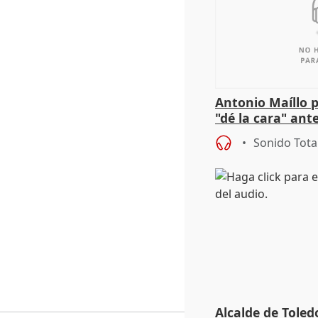
Antonio Maíllo 
"dé la cara" ant
acoso del CEO 
Sonido Tota
Alcalde de Toled