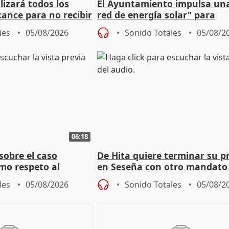
izará todos los
El Ayuntamiento impulsa un
cance para no recibir
red de energía solar" para
grantes
autoconsumo
les
05/08/2026
Sonido Totales
05/08/2
06:18
sobre el caso
De Hita quiere terminar su p
mo respeto al
en Seseña con otro mandato
les
05/08/2026
Sonido Totales
05/08/2