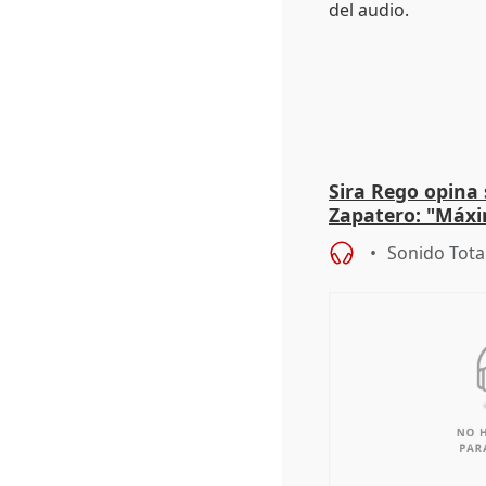
Sira Rego opina 
Zapatero: "Máxi
proceso judicial"
Sonido Tota