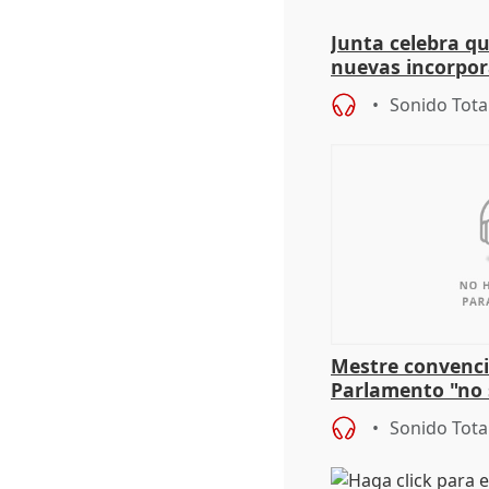
Junta celebra q
nuevas incorpor
andaluz son muj
Sonido Tota
Mestre convenci
Parlamento "no 
defiende "estabi
Sonido Tota
Vox