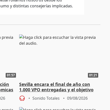
 desarrollamos nosotros desde los
sumo y distintas consejerías implicadas.
01:57
01:21
ación
Sevilla encara el final de año con
ómicas
1.000 VPO entregadas y el objetivo
de abaratar precios
026
Sonido Totales
09/08/2026