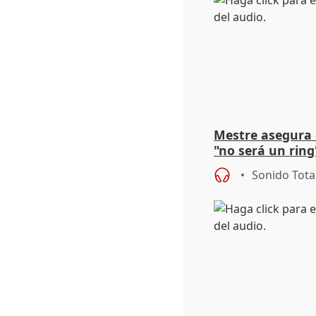
Mestre asegura 
"no será un ring
"estabilidad" de
Sonido Tota