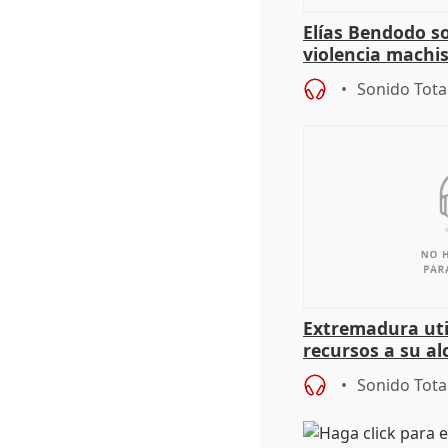
Elías Bendodo s
violencia machi
Sonido Tota
Extremadura util
recursos a su al
más menores mi
Sonido Tota