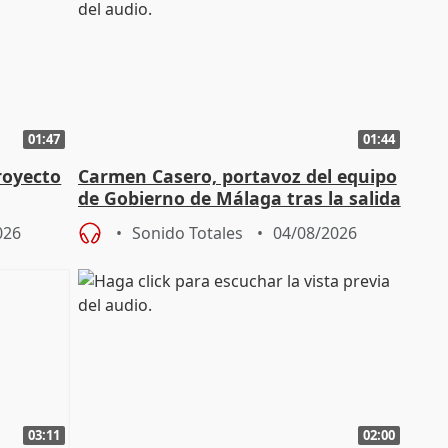
01:47
01:44
royecto
Carmen Casero, portavoz del equipo
de Gobierno de Málaga tras la salida
de Pérez de Siles
026
Sonido Totales
04/08/2026
03:11
02:00