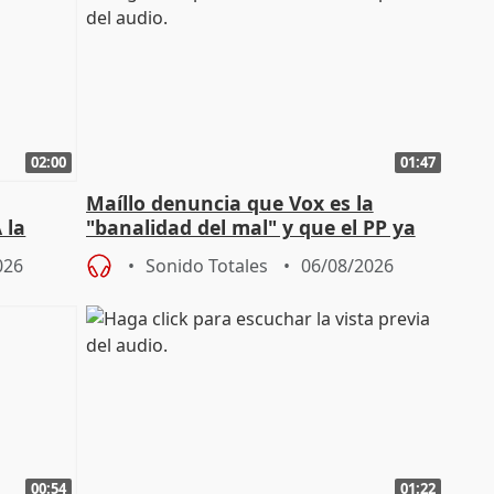
02:00
01:47
Maíllo denuncia que Vox es la
 la
"banalidad del mal" y que el PP ya
la"
asume todas sus tesis
026
Sonido Totales
06/08/2026
00:54
01:22