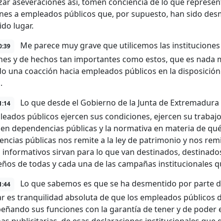
izar aseveraciones así, tomen conciencia de lo que represe
nes a empleados públicos que, por supuesto, han sido desm
ido lugar.
Me parece muy grave que utilicemos las instituciones 
0:39
nes y de hechos tan importantes como estos, que es nada 
o una coacción hacia empleados públicos en la disposición
.
Lo que desde el Gobierno de la Junta de Extremadura
1:14
leados públicos ejercen sus condiciones, ejercen su trabaj
 en dependencias públicas y la normativa en materia de qu
ncias públicas nos remite a la ley de patrimonio y nos remi
s informativos sirvan para lo que van destinados, destinado
ños de todas y cada una de las campañas institucionales qu
Lo que sabemos es que se ha desmentido por parte de 
1:44
ar es tranquilidad absoluta de que los empleados públicos 
ñando sus funciones con la garantía de tener y de poder 