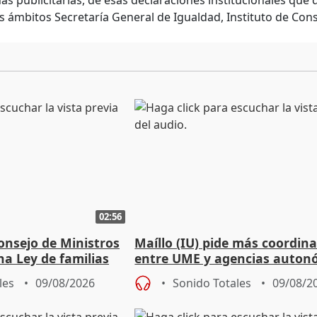
s publicitarias, de esas declaraciones institucionales que
os ámbitos Secretaría General de Igualdad, Instituto de Con
02:56
onsejo de Ministros
Maíllo (IU) pide más coordin
na Ley de familias
entre UME y agencias auton
les
09/08/2026
Sonido Totales
09/08/2