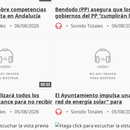
obre competencias
Bendodo (PP) asegura que lo
sta en Andalucía
gobiernos del PP "cumplirán l
sobre los menores migrantes
les
06/08/2026
Sonido Totales
06/08/2
00:33
izará todos los
El Ayuntamiento impulsa un
cance para no recibir
red de energía solar" para
grantes
autoconsumo
les
05/08/2026
Sonido Totales
05/08/2