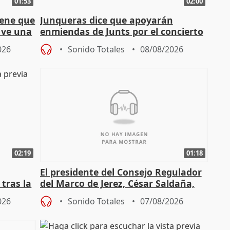
01:53
02:00
iene que
Junqueras dice que apoyarán
y ve una
enmiendas de Junts por el concierto
en el trámite de financiación
026
Sonido Totales
08/08/2026
02:19
01:18
El presidente del Consejo Regulador
tras la
del Marco de Jerez, César Saldaña,
sobre exportaciones
026
Sonido Totales
07/08/2026