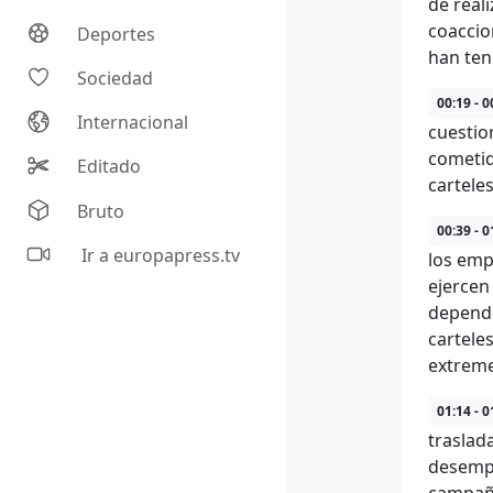
de real
coaccio
Deportes
han ten
Sociedad
00:19 - 0
Internacional
cuestio
cometid
Editado
carteles
Bruto
00:39 - 0
Ir a europapress.tv
los emp
ejercen
depende
cartele
extreme
01:14 - 0
traslad
desempe