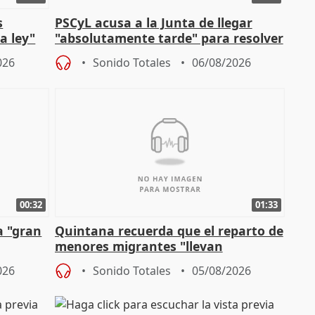
s
PSCyL acusa a la Junta de llegar
a ley"
"absolutamente tarde" para resolver
problemas como Newcastle
026
Sonido Totales
06/08/2026
00:32
01:33
a "gran
Quintana recuerda que el reparto de
menores migrantes "llevan
aportación del Gobierno" central
026
Sonido Totales
05/08/2026