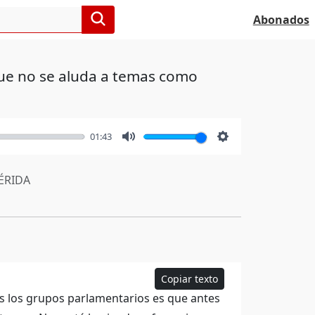
Abonados
ue no se aluda a temas como
01:43
Mute
Settings
RIDA
Copiar texto
os los grupos parlamentarios es que antes