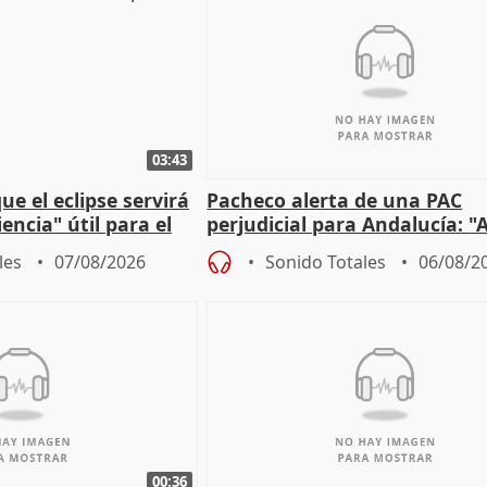
03:43
e el eclipse servirá
Pacheco alerta de una PAC
encia" útil para el
perjudicial para Andalucía: "A
agricultura hay que proteger
les
07/08/2026
Sonido Totales
06/08/2
00:36