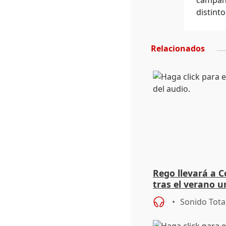
campaña
distint
Relacionados
Rego llevará a C
tras el verano u
acogedoras
Sonido Tota