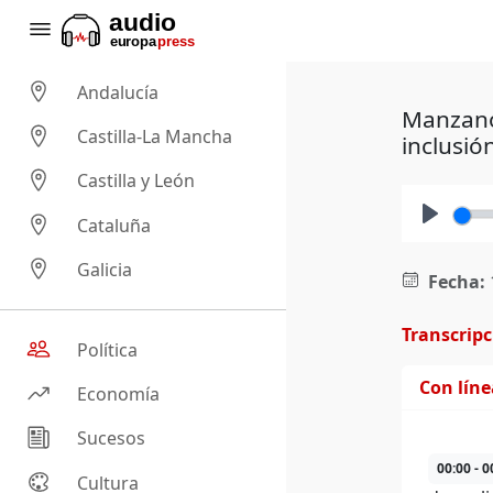
Andalucía
Manzano
Castilla-La Mancha
inclusió
Castilla y León
Cataluña
Play
Galicia
Fecha:
Transcrip
Política
Con lín
Economía
Sucesos
00:00 - 0
Cultura