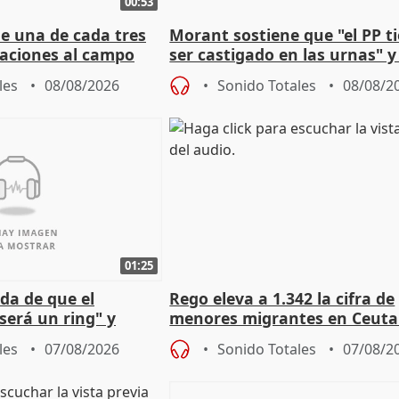
00:53
ue una de cada tres
Morant sostiene que "el PP t
aciones al campo
ser castigado en las urnas" 
eres jóvenes
"pulsión de cambio"
les
08/08/2026
Sonido Totales
08/08/2
01:25
da de que el
Rego eleva a 1.342 la cifra de
será un ring" y
menores migrantes en Ceuta 
lidad" del pacto con
entrada masiva
les
07/08/2026
Sonido Totales
07/08/2