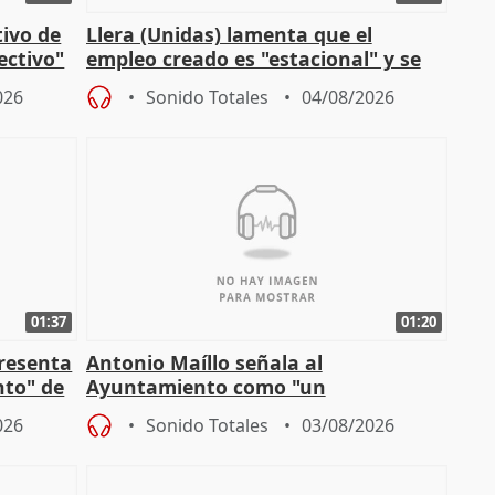
tivo de
Llera (Unidas) lamenta que el
lectivo"
empleo creado es "estacional" y se
"esfumará" al acabar el verano
026
Sonido Totales
04/08/2026
01:37
01:20
presenta
Antonio Maíllo señala al
nto" de
Ayuntamiento como "un
especulador más" sobre viviendas de
026
Sonido Totales
03/08/2026
Jiménez Becerril