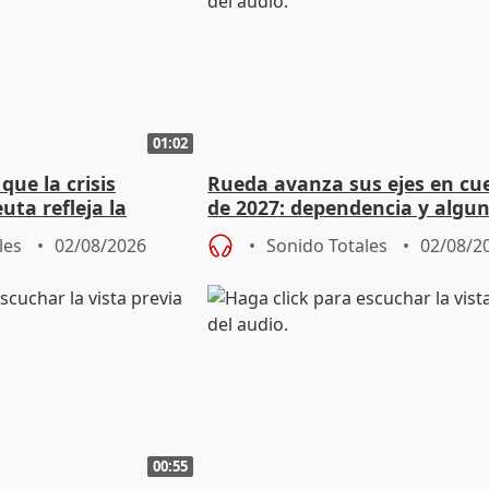
01:02
ue la crisis
Rueda avanza sus ejes en cu
uta refleja la
de 2027: dependencia y algu
dad" del Gobierno
rebaja fiscal más en vivienda
les
02/08/2026
Sonido Totales
02/08/2
00:55