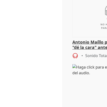
Antonio Maíllo 
"dé la cara" ant
acoso del CEO 
Sonido Tota