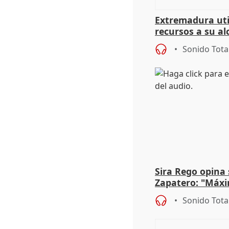
Extremadura util
recursos a su al
más menores mi
Sonido Tota
Sira Rego opina 
Zapatero: "Máxi
proceso judicial"
Sonido Tota