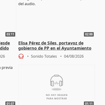
03:11
02:00
desde
Elisa Pérez de Siles, portavoz de
edido
gobierno de PP en el Ayuntamiento
de Málaga, deja la política
026
Sonido Totales
04/08/2026
01:07
01:11