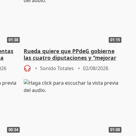
01:38
01:15
entas
Rueda quiere que PPdeG gobierne
na
las cuatro diputaciones y "mejorar
en concejales" en ciudades
026
Sonido Totales
02/08/2026
00:34
01:08