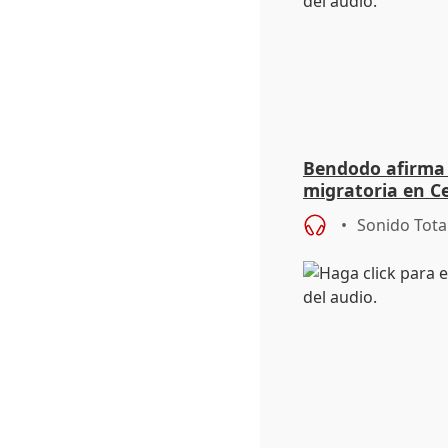
Bendodo afirma q
migratoria en Ce
"extrema debili
Sonido Tota