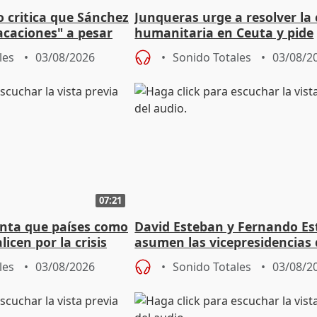
o critica que Sánchez
Junqueras urge a resolver la c
acaciones" a pesar
humanitaria en Ceuta y pide
atoria
responsabilidad a la UE
les
03/08/2026
Sonido Totales
03/08/2
07:21
nta que países como
David Esteban y Fernando E
licen por la crisis
asumen las vicepresidencias 
Diputación de Valladolid
les
03/08/2026
Sonido Totales
03/08/2