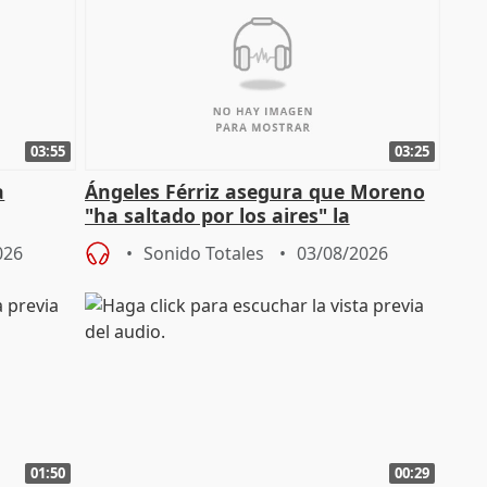
03:55
03:25
a
Ángeles Férriz asegura que Moreno
"ha saltado por los aires" la
Campaña
negociación tras acuerdo con SMA
026
Sonido Totales
03/08/2026
01:50
00:29