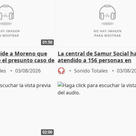
01:50
pide a Moreno que
La central de Samur Social h
e el presunto caso de
atendido a 156 personas en
de ADM
situación de calle durante 
les
03/08/2026
Sonido Totales
03/08/2
de Calor
02:00