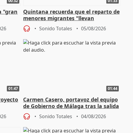
00:32
01:33
a "gran
Quintana recuerda que el reparto de
menores migrantes "llevan
aportación del Gobierno" central
026
Sonido Totales
05/08/2026
01:47
01:44
royecto
Carmen Casero, portavoz del equipo
de Gobierno de Málaga tras la salida
de Pérez de Siles
026
Sonido Totales
04/08/2026