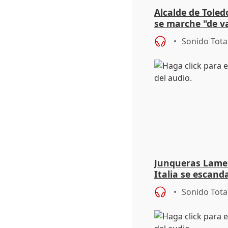
Alcalde de Toled
se marche "de v
de la crisis migr
Sonido Tota
Junqueras Lame
Italia se escanda
migratoria
Sonido Tota