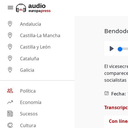
Andalucía
Bendodo 
Castilla-La Mancha
Castilla y León
Play
Cataluña
El vicesecr
Galicia
comparecen
socialistas
Política
Fecha:
Economía
Transcrip
Sucesos
Con lín
Cultura