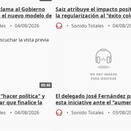
lama al Gobierno
Saiz atribuye el impacto posi
 el nuevo modelo de
la regularización al "éxito co
del Gobierno
les
04/08/2026
Sonido Totales
04/08/2
00:46
"hacer política" y
El delegado José Fernández 
r que finalice la
esta iniciative ante el "aume
l incendio
personas sin hogar en Madri
les
04/08/2026
Sonido Totales
03/08/2