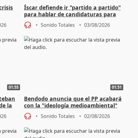
risis
Íscar defiende ir "partido a partido"
para hablar de candidaturas para
2027
026
Sonido Totales
03/08/2026
01:55
01:51
steban
Bendodo anuncia que el PP acabará
de la
con la "ideología medioambiental"
para regenerar las playas
026
Sonido Totales
02/08/2026