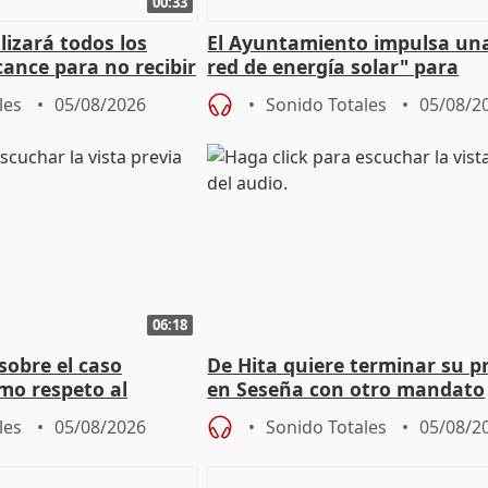
00:33
izará todos los
El Ayuntamiento impulsa un
cance para no recibir
red de energía solar" para
grantes
autoconsumo
les
05/08/2026
Sonido Totales
05/08/2
06:18
sobre el caso
De Hita quiere terminar su p
mo respeto al
en Seseña con otro mandato
les
05/08/2026
Sonido Totales
05/08/2