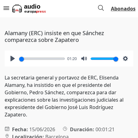
Abonados
Alamany (ERC) insiste en que Sánchez
comparezca sobre Zapatero
01:20
Play
Mute
Setti
La secretaria general y portavoz de ERC, Elisenda
Alamany, ha insistido en que el presidente del
Gobierno, Pedro Sánchez, comparezca para dar
explicaciones sobre las investigaciones judiciales al
expresidente del Gobierno José Luis Rodríguez
Zapatero.
Fecha:
15/06/2026
Duración:
00:01:21
Localización:
Barcelona