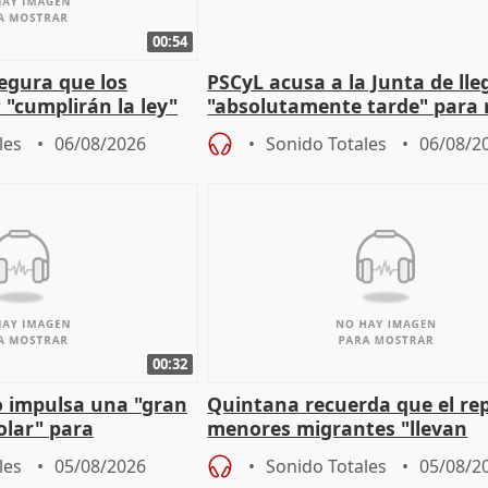
00:54
egura que los
PSCyL acusa a la Junta de lle
 "cumplirán la ley"
"absolutamente tarde" para 
es migrantes
problemas como Newcastle
les
06/08/2026
Sonido Totales
06/08/2
00:32
 impulsa una "gran
Quintana recuerda que el re
olar" para
menores migrantes "llevan
aportación del Gobierno" cen
les
05/08/2026
Sonido Totales
05/08/2