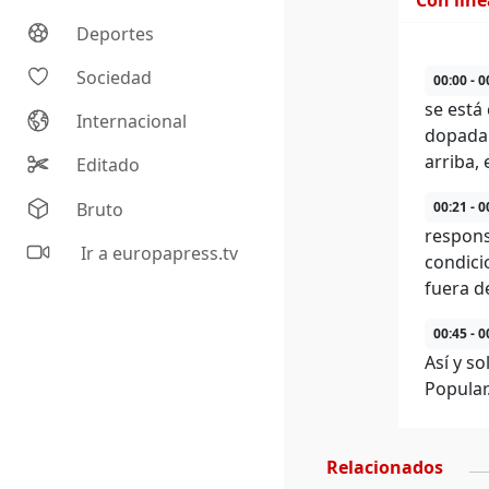
Con lín
Deportes
Sociedad
00:00 - 0
se está
Internacional
dopada 
arriba,
Editado
Bruto
00:21 - 0
respons
Ir a europapress.tv
condici
fuera d
00:45 - 0
Así y so
Popular
Relacionados