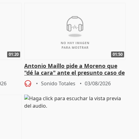
01:20
01:50
Antonio Maíllo pide a Moreno que
"dé la cara" ante el presunto caso de
endas de
acoso del CEO de ADM
026
Sonido Totales
03/08/2026