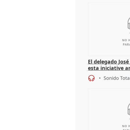
El delegado Jos
esta iniciative 
personas sin ho
Sonido Tota