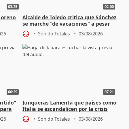
03:25
02:00
Moreno
Alcalde de Toledo critica que Sánchez
se marche "de vacaciones" a pesar
n SMA
de la crisis migratoria
026
Sonido Totales
03/08/2026
00:29
07:21
artido"
Junqueras Lamenta que países como
 para
Italia se escandalicen por la crisis
migratoria
026
Sonido Totales
03/08/2026