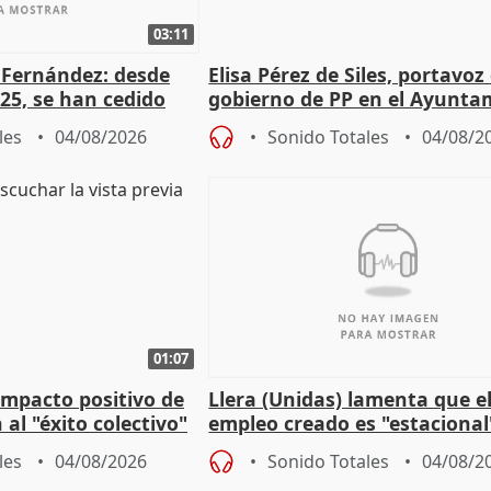
03:11
é Fernández: desde
Elisa Pérez de Siles, portavoz
25, se han cedido
gobierno de PP en el Ayunta
r nacimiento
de Málaga, deja la política
les
04/08/2026
Sonido Totales
04/08/2
01:07
 impacto positivo de
Llera (Unidas) lamenta que e
 al "éxito colectivo"
empleo creado es "estacional
"esfumará" al acabar el vera
les
04/08/2026
Sonido Totales
04/08/2