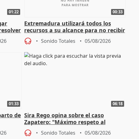
01:22
00:33
gar
Extremadura utilizará todos los
resolver
recursos a su alcance para no recibir
más menores migrantes
026
Sonido Totales
05/08/2026
01:33
06:18
parto de
Sira Rego opina sobre el caso
Zapatero: "Máximo respeto al
tral
proceso judicial"
026
Sonido Totales
05/08/2026