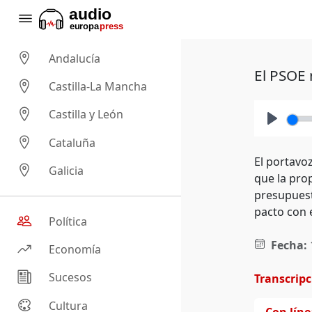
Andalucía
El PSOE 
Castilla-La Mancha
Castilla y León
Play
Cataluña
El portavo
Galicia
que la prop
presupuest
pacto con e
Política
Fecha:
Economía
Sucesos
Transcrip
Cultura