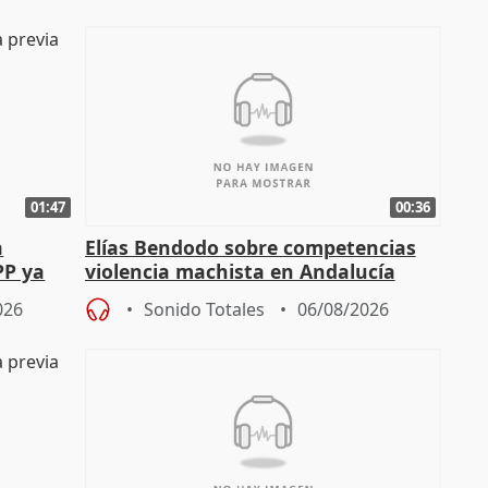
01:47
00:36
a
Elías Bendodo sobre competencias
PP ya
violencia machista en Andalucía
026
Sonido Totales
06/08/2026