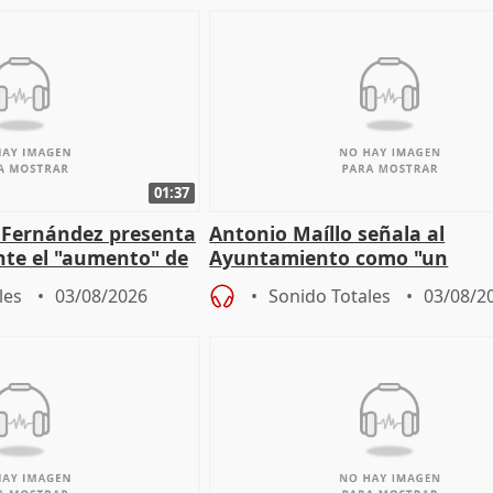
01:37
é Fernández presenta
Antonio Maíllo señala al
ante el "aumento" de
Ayuntamiento como "un
gar en Madri
especulador más" sobre vivi
les
03/08/2026
Sonido Totales
03/08/2
Jiménez Becerril