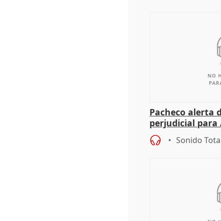
Pacheco alerta 
perjudicial para 
agricultura hay
Sonido Tota