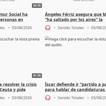
03:55
mur Social ha
Ángeles Férriz asegura que 
personas en
"ha saltado por los aires" la
lle durante Campaña
negociación tras acuerdo co
les
03/08/2026
Sonido Totales
03/08/2
01:50
 resolver la crisis
Íscar defiende ir "partido a p
Ceuta y pide
para hablar de candidaturas
a la UE
2027
les
03/08/2026
Sonido Totales
03/08/2