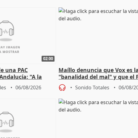
02:00
de una PAC
Maíllo denuncia que Vox es l
Andalucía: "A la
"banalidad del mal" y que el 
 que protegerla"
asume todas sus tesis
les
06/08/2026
Sonido Totales
06/08/2