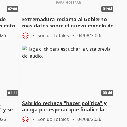
02:00
01:04
 de
Extremadura reclama al Gobierno
miento
más datos sobre el nuevo modelo de
financiación
026
Sonido Totales
04/08/2026
01:11
00:46
l
Sabrido rechaza "hacer política" y
" y se
aboga por esperar que finalice la
no
investigación del incendio
026
Sonido Totales
04/08/2026