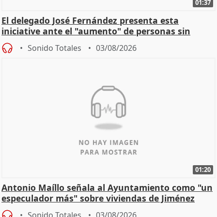
01:37
El delegado José Fernández presenta esta
iniciative ante el "aumento" de personas sin
hogar en Madri
Sonido Totales
03/08/2026
01:20
Antonio Maíllo señala al Ayuntamiento como "un
especulador más" sobre viviendas de Jiménez
Becerril
Sonido Totales
03/08/2026