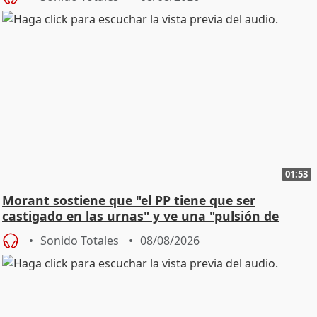
01:53
Morant sostiene que "el PP tiene que ser
castigado en las urnas" y ve una "pulsión de
cambio"
Sonido Totales
08/08/2026