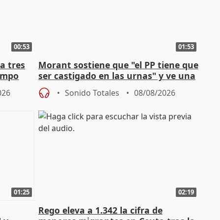
00:53
01:53
a tres
Morant sostiene que "el PP tiene que
campo
ser castigado en las urnas" y ve una
"pulsión de cambio"
026
Sonido Totales
08/08/2026
01:25
02:19
Rego eleva a 1.342 la cifra de