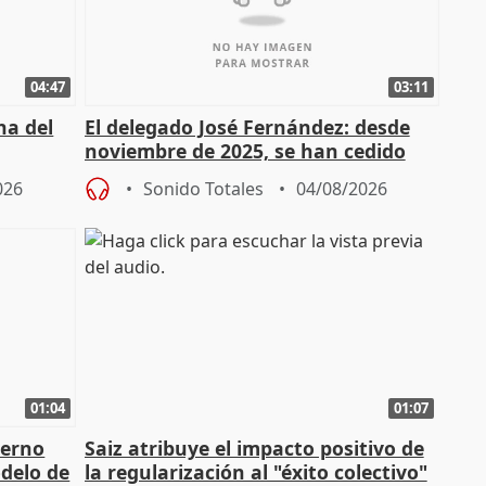
04:47
03:11
ha del
El delegado José Fernández: desde
noviembre de 2025, se han cedido
9.810 ayudas por nacimiento
026
Sonido Totales
04/08/2026
01:04
01:07
ierno
Saiz atribuye el impacto positivo de
delo de
la regularización al "éxito colectivo"