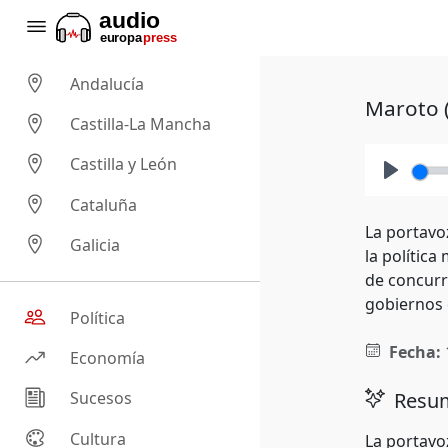
Andalucía
Maroto (
Castilla-La Mancha
Castilla y León
Play
Cataluña
La portavo
Galicia
la polític
de concurr
gobiernos 
Política
Fecha:
Economía
Resum
Sucesos
Cultura
La portavo