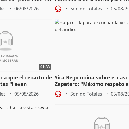
 Newcastle
más menores migrantes
les
06/08/2026
Sonido Totales
05/08/2
01:33
da que el reparto de
Sira Rego opina sobre el caso
es "llevan
Zapatero: "Máximo respeto a
obierno" central
proceso judicial"
les
05/08/2026
Sonido Totales
05/08/2