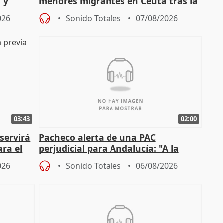
 y
menores migrantes en Ceuta tras la
cto con
entrada masiva
026
Sonido Totales
07/08/2026
03:43
02:00
servirá
Pacheco alerta de una PAC
ara el
perjudicial para Andalucía: "A la
agricultura hay que protegerla"
026
Sonido Totales
06/08/2026