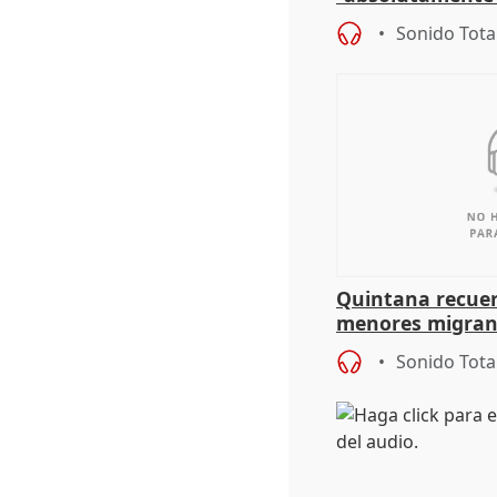
problemas como
Sonido Tota
Quintana recuer
menores migrant
aportación del G
Sonido Tota