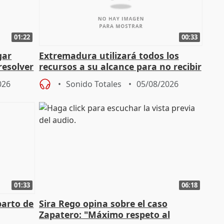
01:22
00:33
gar
Extremadura utilizará todos los
resolver
recursos a su alcance para no recibir
más menores migrantes
026
Sonido Totales
05/08/2026
01:33
06:18
parto de
Sira Rego opina sobre el caso
Zapatero: "Máximo respeto al