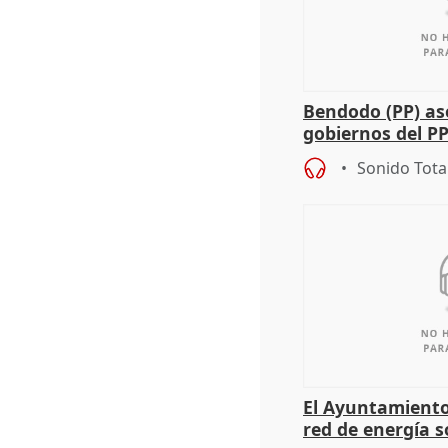
Bendodo (PP) as
gobiernos del PP
sobre los menor
Sonido Tota
El Ayuntamiento
red de energía s