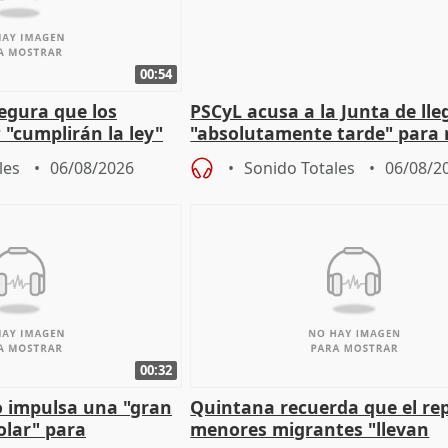
00:54
egura que los
PSCyL acusa a la Junta de lle
 "cumplirán la ley"
"absolutamente tarde" para 
es migrantes
problemas como Newcastle
les
06/08/2026
Sonido Totales
06/08/2
00:32
 impulsa una "gran
Quintana recuerda que el re
olar" para
menores migrantes "llevan