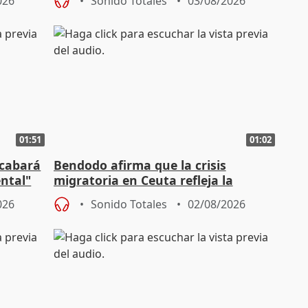
026
Sonido Totales
03/08/2026
01:51
01:02
acabará
Bendodo afirma que la crisis
ntal"
migratoria en Ceuta refleja la
"extrema debilidad" del Gobierno
026
Sonido Totales
02/08/2026