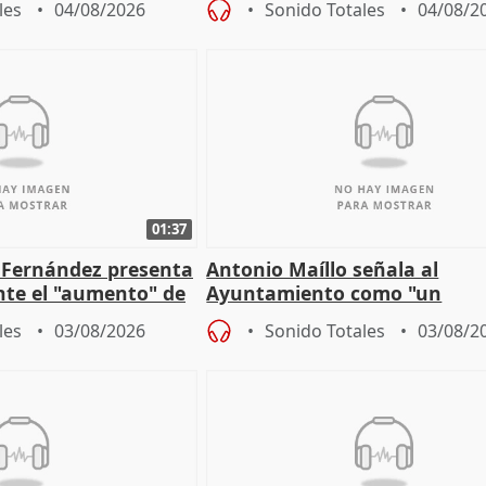
les
04/08/2026
Sonido Totales
04/08/2
01:37
é Fernández presenta
Antonio Maíllo señala al
ante el "aumento" de
Ayuntamiento como "un
gar en Madri
especulador más" sobre vivi
les
03/08/2026
Sonido Totales
03/08/2
Jiménez Becerril