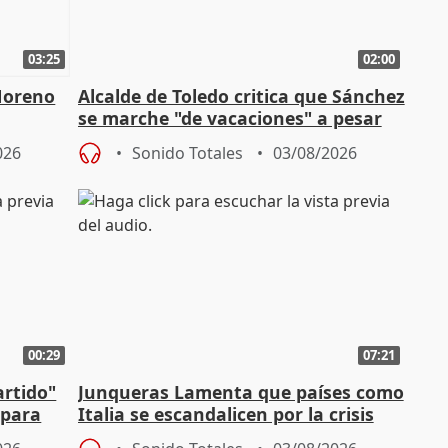
03:25
02:00
Moreno
Alcalde de Toledo critica que Sánchez
se marche "de vacaciones" a pesar
n SMA
de la crisis migratoria
026
Sonido Totales
03/08/2026
00:29
07:21
artido"
Junqueras Lamenta que países como
 para
Italia se escandalicen por la crisis
migratoria