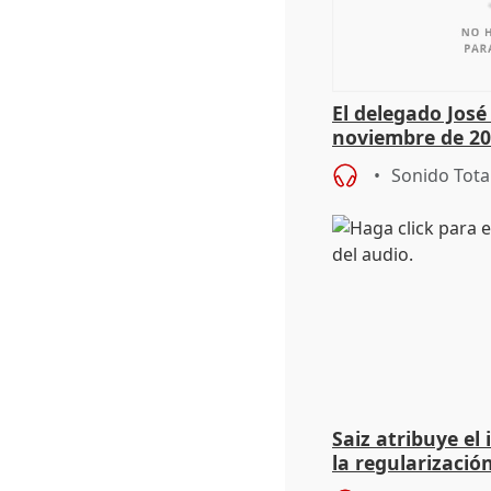
El delegado Jos
noviembre de 20
9.810 ayudas po
Sonido Tota
Saiz atribuye el
la regularización
del Gobierno