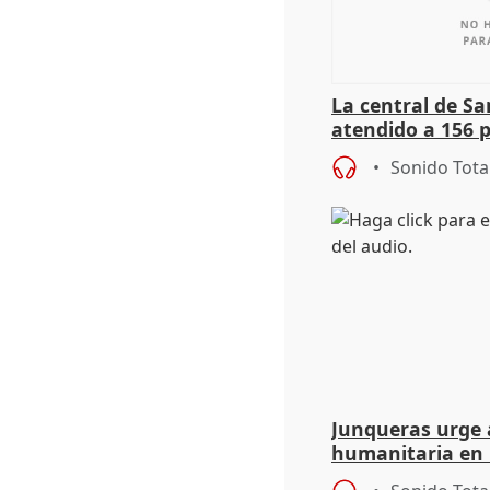
La central de Sa
atendido a 156 
situación de ca
Sonido Tota
de Calor
Junqueras urge a
humanitaria en 
responsabilidad 