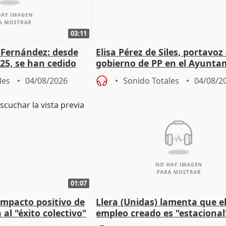
03:11
é Fernández: desde
Elisa Pérez de Siles, portavoz
25, se han cedido
gobierno de PP en el Ayunta
r nacimiento
de Málaga, deja la política
les
04/08/2026
Sonido Totales
04/08/2
01:07
 impacto positivo de
Llera (Unidas) lamenta que e
 al "éxito colectivo"
empleo creado es "estacional
"esfumará" al acabar el vera