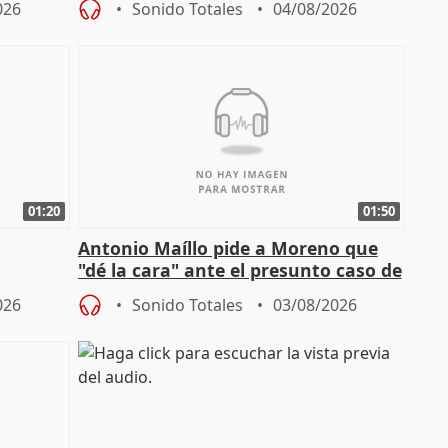
026
Sonido Totales
04/08/2026
01:20
01:50
Antonio Maíllo pide a Moreno que
"dé la cara" ante el presunto caso de
endas de
acoso del CEO de ADM
026
Sonido Totales
03/08/2026