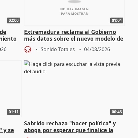
02:00
01:04
 de
Extremadura reclama al Gobierno
miento
más datos sobre el nuevo modelo de
financiación
026
Sonido Totales
04/08/2026
01:11
00:46
l
Sabrido rechaza "hacer política" y
" y se
aboga por esperar que finalice la
no
investigación del incendio