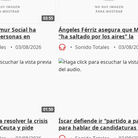
03:55
mur Social ha
Ángeles Férriz asegura que 
personas en
"ha saltado por los aires" la
lle durante Campaña
negociación tras acuerdo co
les
03/08/2026
Sonido Totales
03/08/2
01:50
 resolver la crisis
Íscar defiende ir "partido a p
Ceuta y pide
para hablar de candidaturas
a la UE
2027