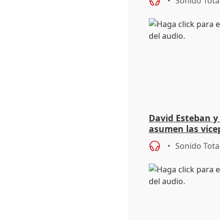
Sonido Tota
David Esteban y
asumen las vicep
Diputación de Va
Sonido Tota