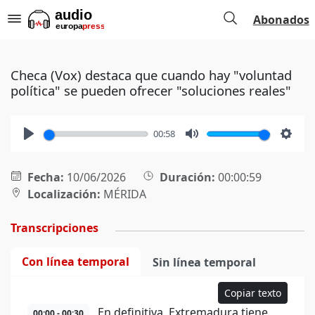
Abonados
Checa (Vox) destaca que cuando hay "voluntad
política" se pueden ofrecer "soluciones reales"
00:58
Play
Mute
Setti
Fecha:
10/06/2026
Duración:
00:00:59
Localización:
MÉRIDA
Transcripciones
Con línea temporal
Sin línea temporal
Copiar texto
En definitiva, Extremadura tiene
00:00 - 00:30