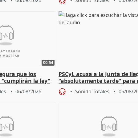
les
06/08/2026
Sonido Totales
06/08/2
00:54
egura que los
PSCyL acusa a la Junta de lle
 "cumplirán la ley"
"absolutamente tarde" para 
es migrantes
problemas como Newcastle
les
06/08/2026
Sonido Totales
06/08/2