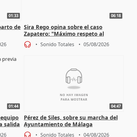
01:33
06:18
parto de
Sira Rego opina sobre el caso
Zapatero: "Máximo respeto al
tral
proceso judicial"
026
Sonido Totales
05/08/2026
01:44
04:47
 equipo
Pérez de Siles, sobre su marcha del
a salida
Ayuntamiento de Málaga
026
Sonido Totales
04/08/2026