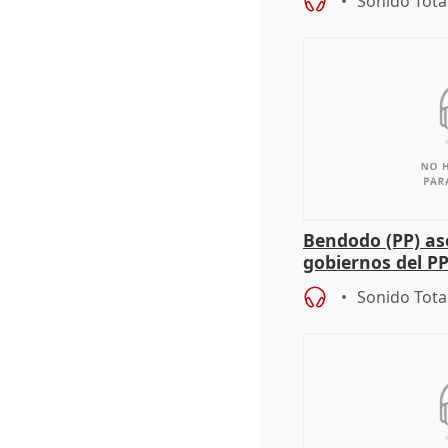
Sonido Tota
Bendodo (PP) as
gobiernos del PP
sobre los menor
Sonido Tota