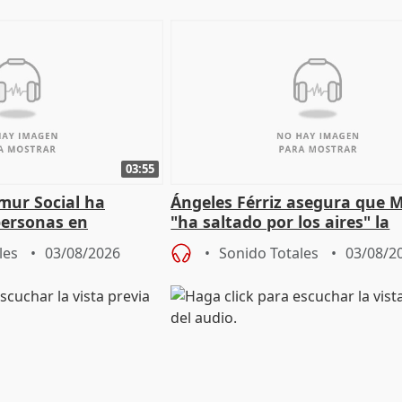
03:55
mur Social ha
Ángeles Férriz asegura que 
personas en
"ha saltado por los aires" la
lle durante Campaña
negociación tras acuerdo co
les
03/08/2026
Sonido Totales
03/08/2