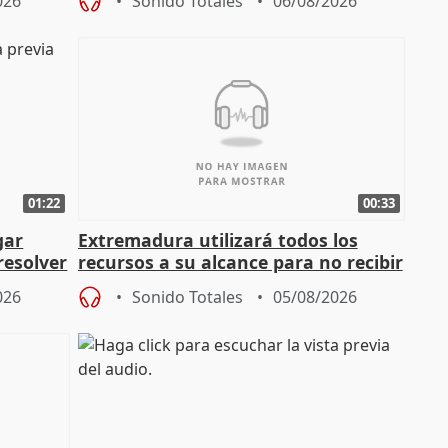
026
Sonido Totales
06/08/2026
01:22
00:33
gar
Extremadura utilizará todos los
resolver
recursos a su alcance para no recibir
más menores migrantes
026
Sonido Totales
05/08/2026