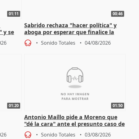
01:11
00:46
l
Sabrido rechaza "hacer política" y
" y se
aboga por esperar que finalice la
no
investigación del incendio
026
Sonido Totales
04/08/2026
01:20
01:50
Antonio Maíllo pide a Moreno que
"dé la cara" ante el presunto caso de
endas de
acoso del CEO de ADM
026
Sonido Totales
03/08/2026