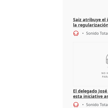
Saiz atribuye el
la regularización
del Gobierno
Sonido Tota
El delegado Jos
esta iniciative 
personas sin ho
Sonido Tota