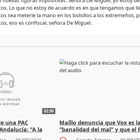
 nuevas figuras impositivas. Señora De Miguel, yo estoy 
os. Lo que no estoy de acuerdo es en que tengamos que lle
os sea meterle la mano en los bolsillos a los extremeños,
os, eso es confiscar, señora De Miguel.
02:00
de una PAC
Maíllo denuncia que Vox es l
Andalucía: "A la
"banalidad del mal" y que el 
 que protegerla"
asume todas sus tesis