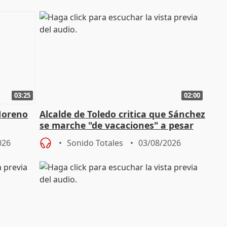
03:25
02:00
Moreno
Alcalde de Toledo critica que Sánchez
se marche "de vacaciones" a pesar
n SMA
de la crisis migratoria
026
Sonido Totales
03/08/2026