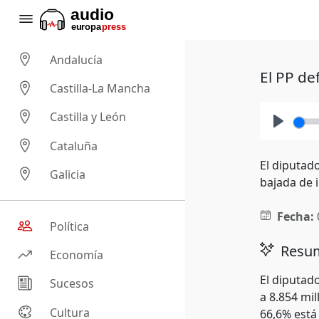
Andalucía
El PP de
Castilla-La Mancha
Castilla y León
Play
Cataluña
El diputad
Galicia
bajada de 
Fecha:
Política
Resum
Economía
El diputad
Sucesos
a 8.854 mi
Cultura
66,6% está 