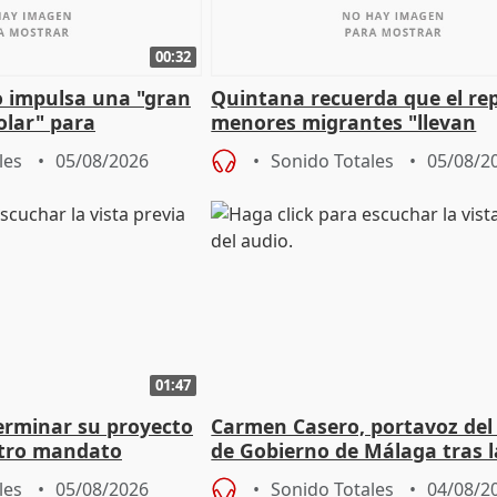
00:32
 impulsa una "gran
Quintana recuerda que el re
olar" para
menores migrantes "llevan
aportación del Gobierno" cen
les
05/08/2026
Sonido Totales
05/08/2
01:47
terminar su proyecto
Carmen Casero, portavoz del
otro mandato
de Gobierno de Málaga tras l
de Pérez de Siles
les
05/08/2026
Sonido Totales
04/08/2