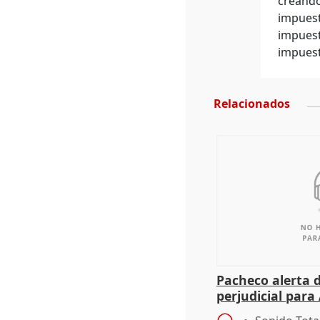
creando
impuest
impuest
impuest
Relacionados
Pacheco alerta 
perjudicial para 
agricultura hay