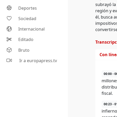
subrayó la 
Deportes
región y ev
él, busca 
Sociedad
impositivo
Internacional
convertirs
Editado
Transcrip
Bruto
Con lín
Ir a europapress.tv
00:00 - 0
millone
distrib
fiscal.
00:23 - 0
infierno