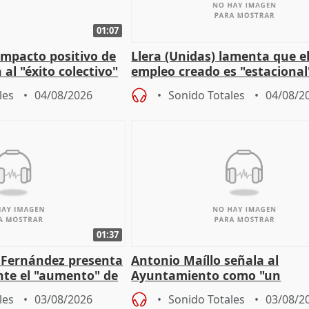
01:07
 impacto positivo de
Llera (Unidas) lamenta que e
 al "éxito colectivo"
empleo creado es "estacional
"esfumará" al acabar el vera
les
04/08/2026
Sonido Totales
04/08/2
01:37
é Fernández presenta
Antonio Maíllo señala al
ante el "aumento" de
Ayuntamiento como "un
gar en Madri
especulador más" sobre vivi
les
03/08/2026
Sonido Totales
03/08/2
Jiménez Becerril