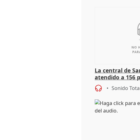
La central de Sa
atendido a 156 
situación de ca
Sonido Tota
de Calor