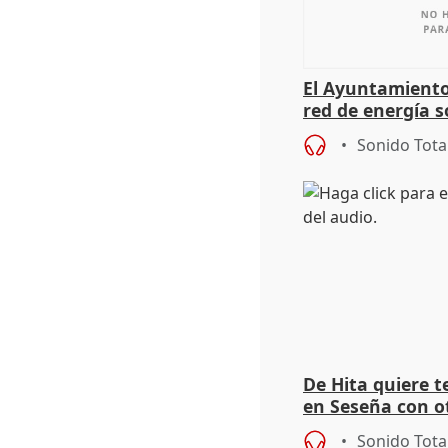
El Ayuntamiento
red de energía s
autoconsumo
Sonido Tota
De Hita quiere 
en Seseña con 
Sonido Tota