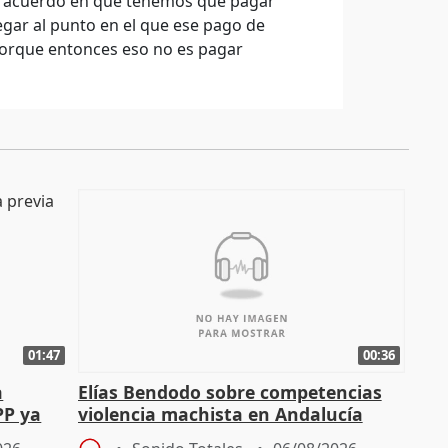
de acuerdo en que tenemos que pagar
gar al punto en el que ese pago de
 porque entonces eso no es pagar
01:47
00:36
a
Elías Bendodo sobre competencias
PP ya
violencia machista en Andalucía