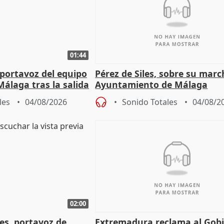
01:44
portavoz del equipo
Pérez de Siles, sobre su marc
álaga tras la salida
Ayuntamiento de Málaga
les
04/08/2026
Sonido Totales
04/08/2
02:00
les, portavoz de
Extremadura reclama al Gob