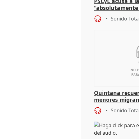
PSCyL acusa a la
"absolutamente 
problemas como
Sonido Tota
Quintana recuer
menores migrant
aportación del G
Sonido Tota