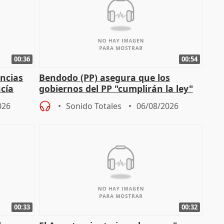
00:36
00:54
ncias
Bendodo (PP) asegura que los
cía
gobiernos del PP "cumplirán la ley"
sobre los menores migrantes
026
Sonido Totales
06/08/2026
00:33
00:32