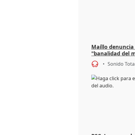
Maíllo denuncia 
"banalidad del m
asume todas sus
Sonido Tota