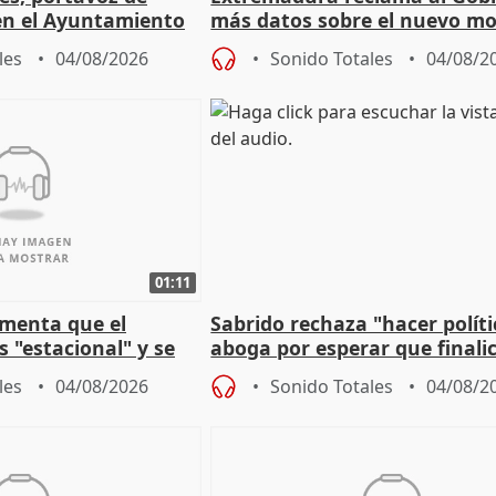
en el Ayuntamiento
más datos sobre el nuevo mo
a política
financiación
les
04/08/2026
Sonido Totales
04/08/2
01:11
amenta que el
Sabrido rechaza "hacer políti
 "estacional" y se
aboga por esperar que finalic
cabar el verano
investigación del incendio
les
04/08/2026
Sonido Totales
04/08/2