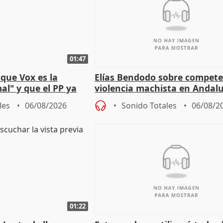
01:47
que Vox es la
Elías Bendodo sobre compete
al" y que el PP ya
violencia machista en Andalu
 tesis
les
06/08/2026
Sonido Totales
06/08/2
01:22