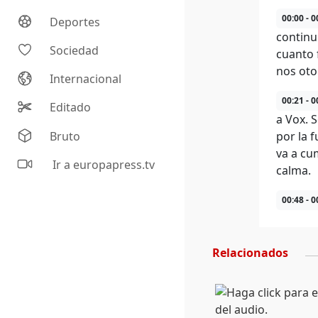
00:00 - 0
Deportes
continui
Sociedad
cuanto 
nos oto
Internacional
00:21 - 0
Editado
a Vox. 
Bruto
por la f
va a cu
Ir a europapress.tv
calma.
00:48 - 0
Relacionados