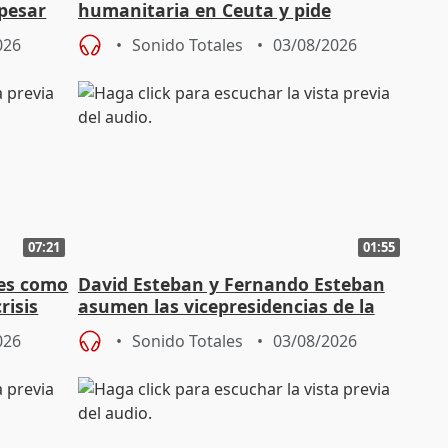
 pesar
humanitaria en Ceuta y pide
responsabilidad a la UE
026
Sonido Totales
03/08/2026
07:21
01:55
es como
David Esteban y Fernando Esteban
risis
asumen las vicepresidencias de la
Diputación de Valladolid
026
Sonido Totales
03/08/2026