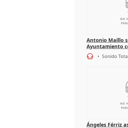
Antonio Maíllo s
Ayuntamiento c
especulador más
Sonido Tota
Jiménez Becerril
Ángeles Férriz 