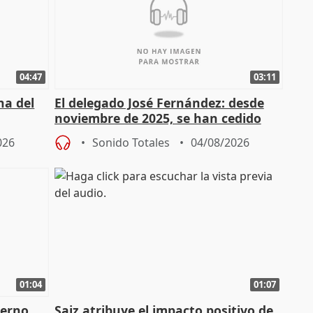
04:47
03:11
ha del
El delegado José Fernández: desde
noviembre de 2025, se han cedido
9.810 ayudas por nacimiento
026
Sonido Totales
04/08/2026
01:04
01:07
ierno
Saiz atribuye el impacto positivo de