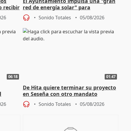
los
El Ayuntamiento impulsa una "gran
 recibir
red de energía solar" para
autoconsumo
026
Sonido Totales
05/08/2026
06:18
01:47
De Hita quiere terminar su proyecto
l
en Seseña con otro mandato
026
Sonido Totales
05/08/2026