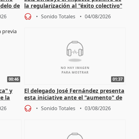
delo de
la regularización al "éxito colectivo"
del Gobierno
026
Sonido Totales
04/08/2026
00:46
01:37
ca" y
El delegado José Fernández presenta
e la
esta iniciative ante el "aumento" de
personas sin hogar en Madri
026
Sonido Totales
03/08/2026