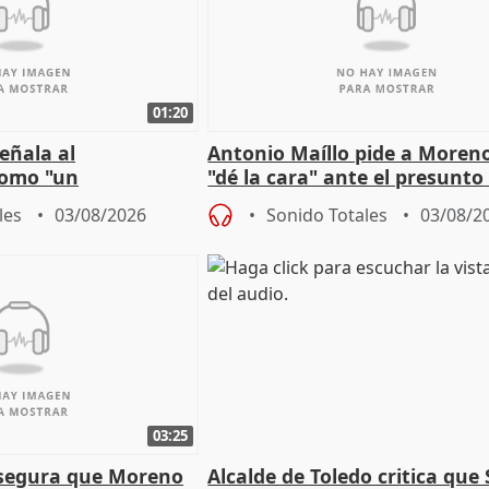
01:20
eñala al
Antonio Maíllo pide a Moren
omo "un
"dé la cara" ante el presunto
" sobre viviendas de
acoso del CEO de ADM
les
03/08/2026
Sonido Totales
03/08/2
03:25
asegura que Moreno
Alcalde de Toledo critica que