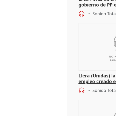
gobierno de PP 
de Málaga, deja l
Sonido Tota
Llera (Unidas) l
empleo creado es
"esfumará" al a
Sonido Tota