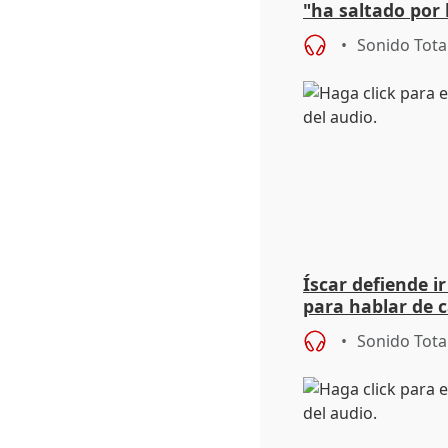
"ha saltado por l
negociación tra
Sonido Tota
Íscar defiende ir
para hablar de 
2027
Sonido Tota