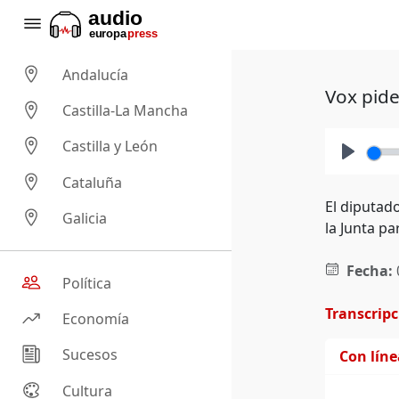
Andalucía
Vox pide
Castilla-La Mancha
Castilla y León
Play
Cataluña
El diputad
Galicia
la Junta p
Fecha:
Política
Transcrip
Economía
Sucesos
Con lín
Cultura