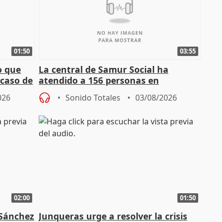
01:50
03:55
o que
La central de Samur Social ha
 caso de
atendido a 156 personas en
situación de calle durante Campaña
026
Sonido Totales
03/08/2026
de Calor
02:00
01:50
 Sánchez
Junqueras urge a resolver la crisis