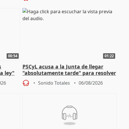
00:54
01:22
s
PSCyL acusa a la Junta de llegar
a ley"
"absolutamente tarde" para resolver
problemas como Newcastle
026
Sonido Totales
06/08/2026