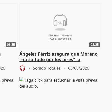
03:55
03:25
a
Ángeles Férriz asegura que Moreno
"ha saltado por los aires" la
Campaña
negociación tras acuerdo con SMA
026
Sonido Totales
03/08/2026