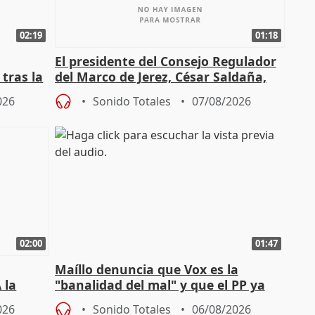
02:19
01:18
El presidente del Consejo Regulador
tras la
del Marco de Jerez, César Saldaña,
sobre exportaciones
026
Sonido Totales
07/08/2026
02:00
01:47
Maíllo denuncia que Vox es la
 la
"banalidad del mal" y que el PP ya
la"
asume todas sus tesis
026
Sonido Totales
06/08/2026