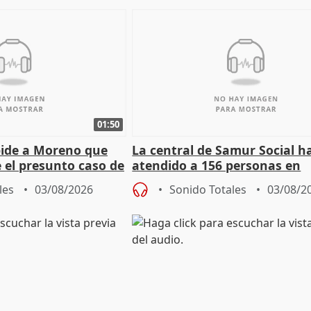
01:50
pide a Moreno que
La central de Samur Social h
e el presunto caso de
atendido a 156 personas en
de ADM
situación de calle durante 
les
03/08/2026
Sonido Totales
03/08/2
de Calor