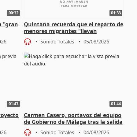
00:32
01:33
a "gran
Quintana recuerda que el reparto de
menores migrantes "llevan
aportación del Gobierno" central
026
Sonido Totales
05/08/2026
01:47
01:44
royecto
Carmen Casero, portavoz del equipo
de Gobierno de Málaga tras la salida
de Pérez de Siles
026
Sonido Totales
04/08/2026