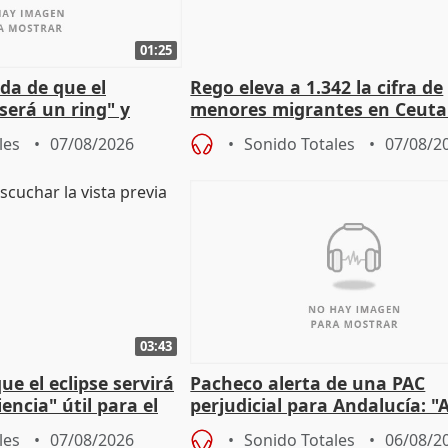
01:25
da de que el
Rego eleva a 1.342 la cifra de
será un ring" y
menores migrantes en Ceuta 
lidad" del pacto con
entrada masiva
les
07/08/2026
Sonido Totales
07/08/2
03:43
e el eclipse servirá
Pacheco alerta de una PAC
encia" útil para el
perjudicial para Andalucía: "A
agricultura hay que proteger
les
07/08/2026
Sonido Totales
06/08/2