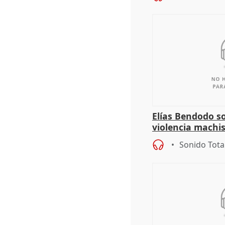
Elías Bendodo s
violencia machi
Sonido Tota