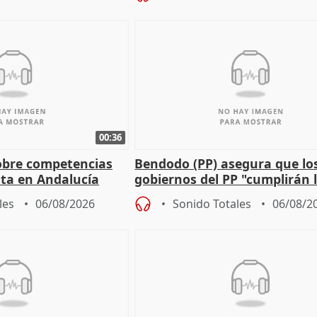
00:36
obre competencias
Bendodo (PP) asegura que lo
sta en Andalucía
gobiernos del PP "cumplirán l
sobre los menores migrantes
les
06/08/2026
Sonido Totales
06/08/2