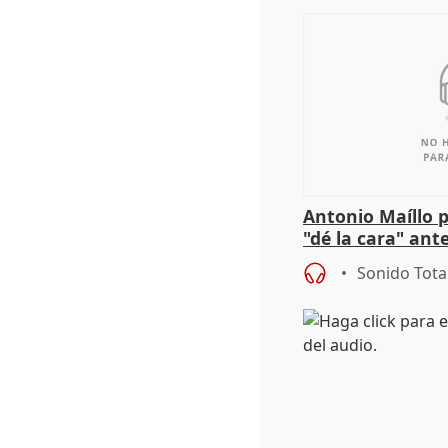
Antonio Maíllo 
"dé la cara" ant
acoso del CEO 
Sonido Tota