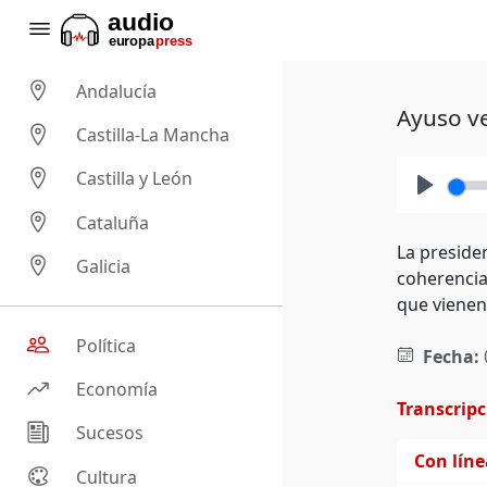
Andalucía
Ayuso ve
Castilla-La Mancha
Castilla y León
Play
Cataluña
La preside
Galicia
coherencia
que vienen
Política
Fecha:
Economía
Transcrip
Sucesos
Con lín
Cultura