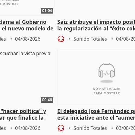
01:04
lama al Gobierno
Saiz atribuye el impacto posi
 el nuevo modelo de
la regularización al "éxito co
del Gobierno
les
04/08/2026
Sonido Totales
04/08/2
00:46
"hacer política" y
El delegado José Fernández 
r que finalice la
esta iniciative ante el "aume
l incendio
personas sin hogar en Madri
les
04/08/2026
Sonido Totales
03/08/2