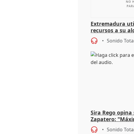
Extremadura util
recursos a su al
más menores mi
Sonido Tota
Sira Rego opina 
Zapatero: "Máxi
proceso judicial"
Sonido Tota