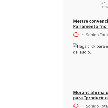
Mestre convenci
Parlamento "no 
defiende "estabi
Sonido Tota
Vox
Morant afirma qu
para "producir ci
resto del mundo
Sonido Tota