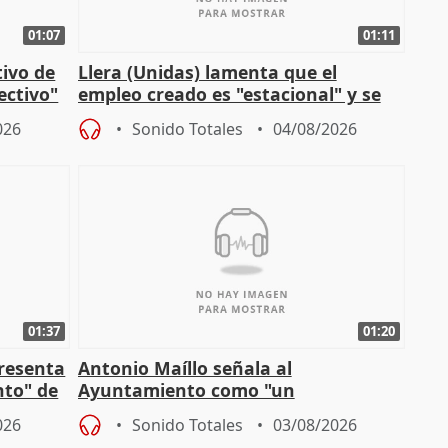
01:07
01:11
tivo de
Llera (Unidas) lamenta que el
lectivo"
empleo creado es "estacional" y se
"esfumará" al acabar el verano
026
Sonido Totales
04/08/2026
01:37
01:20
presenta
Antonio Maíllo señala al
nto" de
Ayuntamiento como "un
especulador más" sobre viviendas de
026
Sonido Totales
03/08/2026
Jiménez Becerril