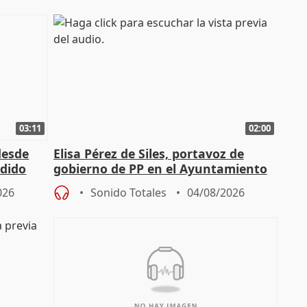
03:11
02:00
desde
Elisa Pérez de Siles, portavoz de
edido
gobierno de PP en el Ayuntamiento
de Málaga, deja la política
026
Sonido Totales
04/08/2026