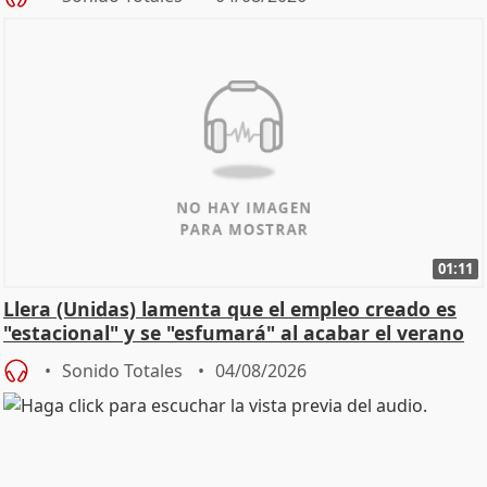
01:11
Llera (Unidas) lamenta que el empleo creado es
"estacional" y se "esfumará" al acabar el verano
Sonido Totales
04/08/2026