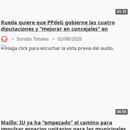
01:15
Rueda quiere que PPdeG gobierne las cuatro
diputaciones y "mejorar en concejales" en
ciudades
Sonido Totales
02/08/2026
00:55
Maíllo: IU ya ha "empezado" el camino para
impulsar espacios unitarios para las municipales