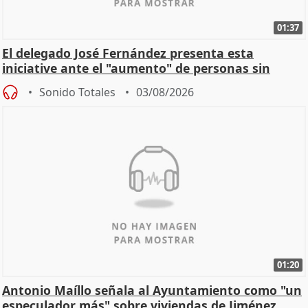
01:37
El delegado José Fernández presenta esta
iniciative ante el "aumento" de personas sin
hogar en Madri
Sonido Totales
03/08/2026
01:20
Antonio Maíllo señala al Ayuntamiento como "un
especulador más" sobre viviendas de Jiménez