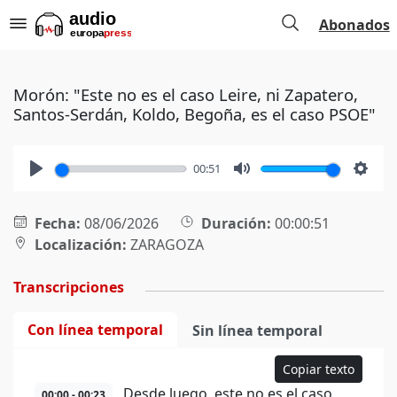
Abonados
Morón: "Este no es el caso Leire, ni Zapatero,
Santos-Serdán, Koldo, Begoña, es el caso PSOE"
00:51
Play
Mute
Setti
Fecha:
08/06/2026
Duración:
00:00:51
Localización:
ZARAGOZA
Transcripciones
Con línea temporal
Sin línea temporal
Copiar texto
Desde luego, este no es el caso
00:00 - 00:23