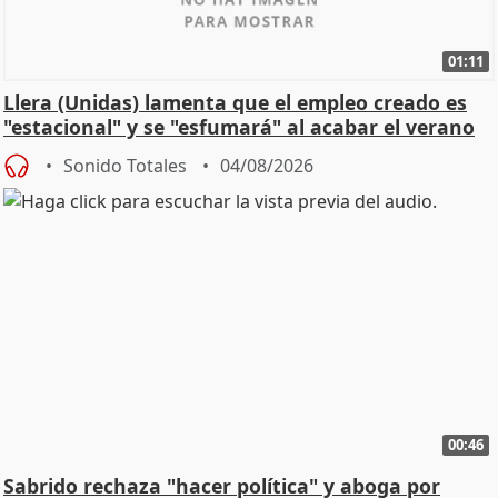
01:11
Llera (Unidas) lamenta que el empleo creado es
"estacional" y se "esfumará" al acabar el verano
Sonido Totales
04/08/2026
00:46
Sabrido rechaza "hacer política" y aboga por