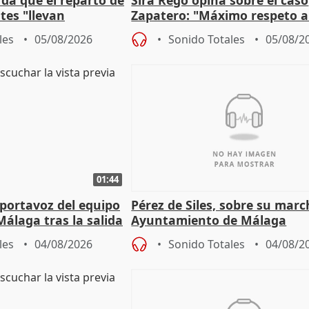
da que el reparto de
Sira Rego opina sobre el caso
es "llevan
Zapatero: "Máximo respeto a
obierno" central
proceso judicial"
les
05/08/2026
Sonido Totales
05/08/2
01:44
portavoz del equipo
Pérez de Siles, sobre su marc
álaga tras la salida
Ayuntamiento de Málaga
les
04/08/2026
Sonido Totales
04/08/2