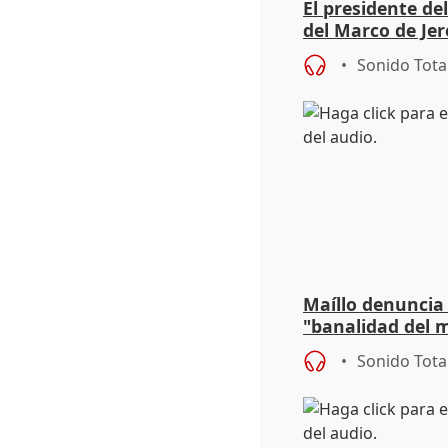
El presidente de
del Marco de Jer
sobre exportaci
Sonido Tota
Maíllo denuncia 
"banalidad del m
asume todas sus
Sonido Tota