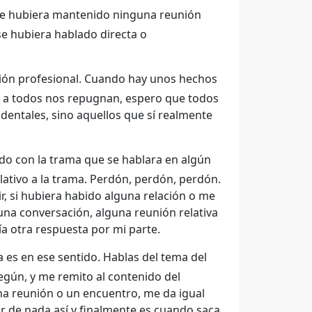
que hubiera mantenido ninguna reunión
 se hubiera hablado directa o
ción profesional. Cuando hay unos hechos
e a todos nos repugnan, espero que todos
ntales, sino aquellos que sí realmente
do con la trama que se hablara en algún
ativo a la trama. Perdón, perdón, perdón.
cir, si hubiera habido alguna relación o me
una conversación, alguna reunión relativa
a otra respuesta por mi parte.
a es en ese sentido. Hablas del tema del
egún, y me remito al contenido del
na reunión o un encuentro, me da igual
r de nada así y finalmente es cuando saca