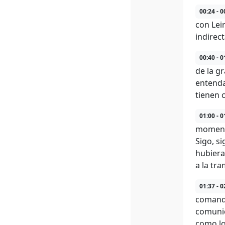
00:24 - 0
con Lei
indirec
00:40 - 0
de la g
entenda
tienen 
01:00 - 0
momento
Sigo, si
hubiera
a la tr
01:37 - 0
comanda
comunic
como lo