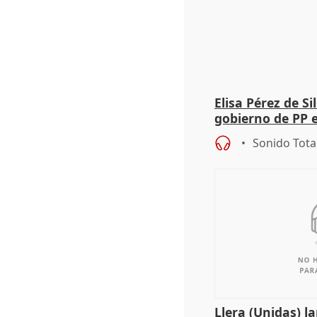
Elisa Pérez de Si
gobierno de PP 
de Málaga, deja l
Sonido Tota
Llera (Unidas) l