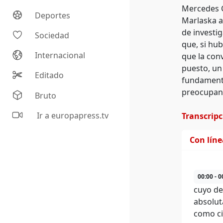
Mercedes G
Deportes
Marlaska a
de investi
Sociedad
que, si hub
Internacional
que la conv
puesto, un 
Editado
fundamenta
preocupant
Bruto
Ir a europapress.tv
Transcrip
Con lín
00:00 - 0
cuyo de
absolut
como ci