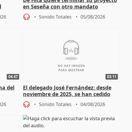
De Hita quiere terminar su proyecto
l
en Seseña con otro mandato
026
Sonido Totales
05/08/2026
04:47
03:11
ha del
El delegado José Fernández: desde
noviembre de 2025, se han cedido
9.810 ayudas por nacimiento
026
Sonido Totales
04/08/2026