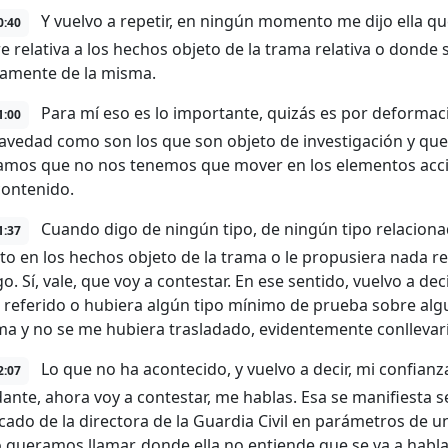
Y vuelvo a repetir, en ningún momento me dijo ella 
0:40
re relativa a los hechos objeto de la trama relativa o donde
tamente de la misma.
Para mí eso es lo importante, quizás es por deforma
1:00
ravedad como son los que son objeto de investigación y qu
mos que no nos tenemos que mover en los elementos accide
contenido.
Cuando digo de ningún tipo, de ningún tipo relaciona
1:37
 en los hechos objeto de la trama o le propusiera nada rel
go. Sí, vale, que voy a contestar. En ese sentido, vuelvo a de
 referido o hubiera algún tipo mínimo de prueba sobre alg
ama y no se me hubiera trasladado, evidentemente conllevarí
Lo que no ha acontecido, y vuelvo a decir, mi confianz
2:07
nte, ahora voy a contestar, me hablas. Esa se manifiesta s
ado de la directora de la Guardia Civil en parámetros de u
 queramos llamar, donde ella no entiende que se va a habla