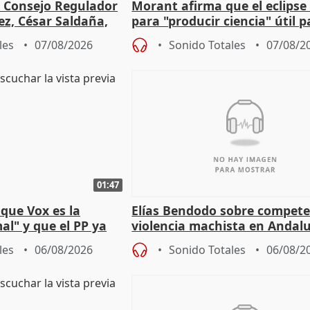
l Consejo Regulador
Morant afirma que el eclipse 
ez, César Saldaña,
para "producir ciencia" útil p
ones
resto del mundo
les
07/08/2026
Sonido Totales
07/08/2
01:47
que Vox es la
Elías Bendodo sobre compete
al" y que el PP ya
violencia machista en Andalu
 tesis
les
06/08/2026
Sonido Totales
06/08/2