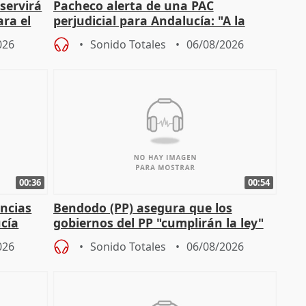
servirá
Pacheco alerta de una PAC
ara el
perjudicial para Andalucía: "A la
agricultura hay que protegerla"
026
Sonido Totales
06/08/2026
00:36
00:54
ncias
Bendodo (PP) asegura que los
cía
gobiernos del PP "cumplirán la ley"
sobre los menores migrantes
026
Sonido Totales
06/08/2026