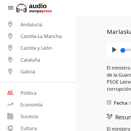
Andalucía
Marlaska
Castilla-La Mancha
Castilla y León
Play
Cataluña
El ministr
Galicia
de la Guar
PSOE Leire
corrupción
Política
Fecha:
Economía
Resum
Sucesos
Cultura
El ministro