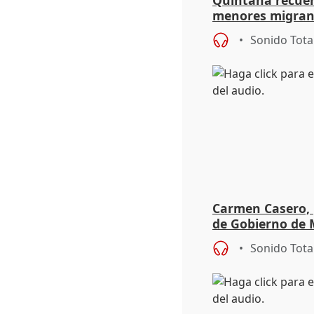
Quintana recuer
menores migrant
aportación del G
Sonido Tota
Carmen Casero, 
de Gobierno de M
de Pérez de Siles
Sonido Tota