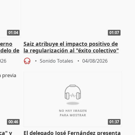
01:04
01:07
ierno
Saiz atribuye el impacto positivo de
delo de
la regularización al "éxito colectivo"
del Gobierno
026
Sonido Totales
04/08/2026
00:46
01:37
ca" y
El delegado José Fernández presenta