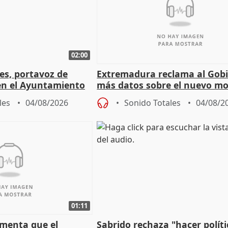
02:00
les, portavoz de
Extremadura reclama al Gob
en el Ayuntamiento
más datos sobre el nuevo mo
a política
financiación
les
04/08/2026
Sonido Totales
04/08/2
01:11
amenta que el
Sabrido rechaza "hacer políti