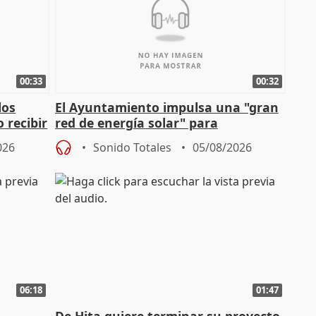
00:33
00:32
los
El Ayuntamiento impulsa una "gran
 recibir
red de energía solar" para
autoconsumo
026
Sonido Totales
05/08/2026
06:18
01:47