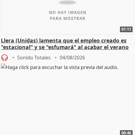
01:11
Llera (Unidas) lamenta que el empleo creado es
"estacional" y se "esfumará" al acabar el verano
Sonido Totales
04/08/2026
00:46