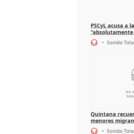
PSCyL acusa a la
"absolutamente 
problemas como
Sonido Tota
Quintana recuer
menores migrant
aportación del G
Sonido Tota