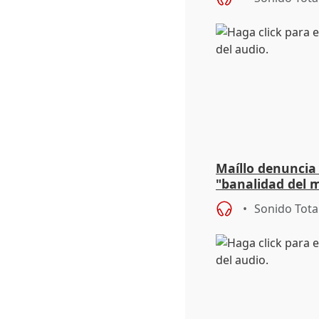
Maíllo denuncia 
"banalidad del m
asume todas sus
Sonido Tota