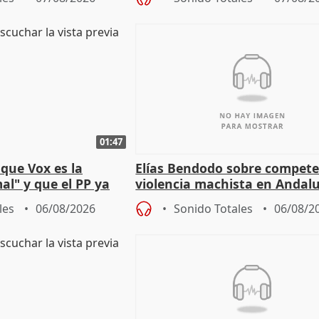
01:47
que Vox es la
Elías Bendodo sobre compete
al" y que el PP ya
violencia machista en Andalu
 tesis
les
06/08/2026
Sonido Totales
06/08/2