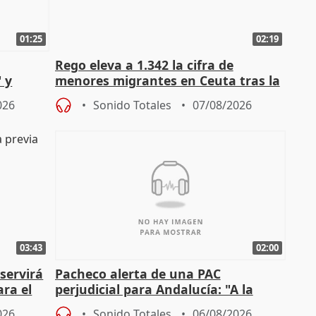
01:25
02:19
Rego eleva a 1.342 la cifra de
 y
menores migrantes en Ceuta tras la
cto con
entrada masiva
026
Sonido Totales
07/08/2026
03:43
02:00
servirá
Pacheco alerta de una PAC
ara el
perjudicial para Andalucía: "A la
agricultura hay que protegerla"
026
Sonido Totales
06/08/2026