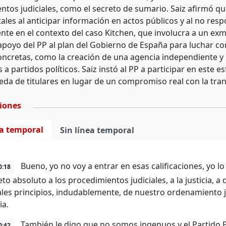
ntos judiciales, como el secreto de sumario. Saiz afirmó qu
les al anticipar información en actos públicos y al no res
nte en el contexto del caso Kitchen, que involucra a un exmi
e apoyo del PP al plan del Gobierno de España para luchar co
ncretas, como la creación de una agencia independiente y 
a partidos políticos. Saiz instó al PP a participar en este 
da de titulares en lugar de un compromiso real con la tra
ciones
ea temporal
Sin línea temporal
Bueno, yo no voy a entrar en esas calificaciones, yo l
0:18
to absoluto a los procedimientos judiciales, a la justicia, a q
ales principios, indudablemente, de nuestro ordenamiento j
ia.
También le digo que no somos ingenuos y el Partido P
0:42