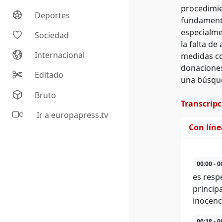
procedimie
Deportes
fundamenta
especialme
Sociedad
la falta d
Internacional
medidas co
donaciones 
Editado
una búsque
Bruto
Transcrip
Ir a europapress.tv
Con lín
00:00 - 0
es respe
princip
inocenc
00:18 - 0