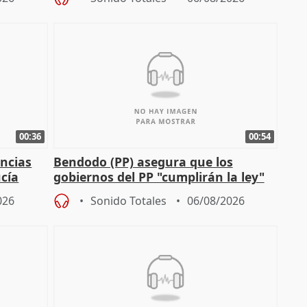
00:36
00:54
ncias
Bendodo (PP) asegura que los
cía
gobiernos del PP "cumplirán la ley"
sobre los menores migrantes
026
Sonido Totales
06/08/2026