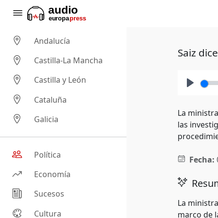
Andalucía
Saiz dic
Castilla-La Mancha
Castilla y León
Play
Cataluña
La ministra
Galicia
las investi
procedimie
Política
Fecha:
Economía
Resum
Sucesos
La ministra
Cultura
marco de la