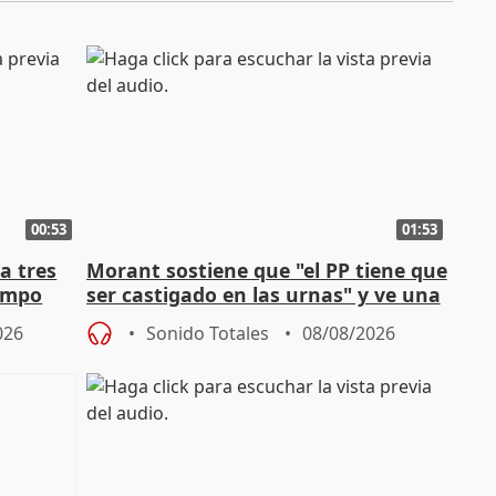
00:53
01:53
a tres
Morant sostiene que "el PP tiene que
campo
ser castigado en las urnas" y ve una
"pulsión de cambio"
026
Sonido Totales
08/08/2026