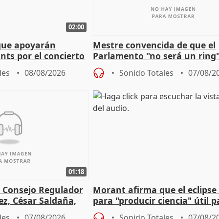
02:00
que apoyarán
Mestre convencida de que el
nts por el concierto
Parlamento "no será un ring"
 financiación
defiende "estabilidad" del pa
les
08/08/2026
Sonido Totales
07/08/2
Vox
01:18
l Consejo Regulador
Morant afirma que el eclipse 
ez, César Saldaña,
para "producir ciencia" útil p
ones
resto del mundo
les
07/08/2026
Sonido Totales
07/08/2