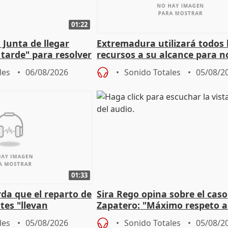
01:22
 Junta de llegar
Extremadura utilizará todos 
tarde" para resolver
recursos a su alcance para no
 Newcastle
más menores migrantes
les
06/08/2026
Sonido Totales
05/08/2
01:33
da que el reparto de
Sira Rego opina sobre el caso
es "llevan
Zapatero: "Máximo respeto a
obierno" central
proceso judicial"
les
05/08/2026
Sonido Totales
05/08/2