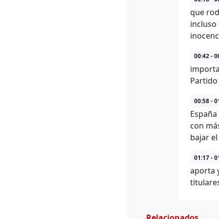
que rod
incluso
inocenc
00:42 - 0
importa
Partido
00:58 - 0
España 
con más
bajar e
01:17 - 0
aporta 
titulare
Relacionados