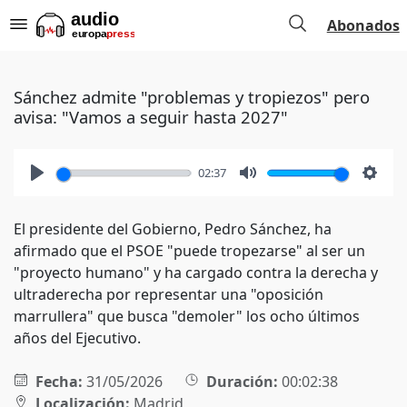
Abonados
Sánchez admite "problemas y tropiezos" pero
avisa: "Vamos a seguir hasta 2027"
02:37
Play
Mute
Setti
El presidente del Gobierno, Pedro Sánchez, ha
afirmado que el PSOE "puede tropezarse" al ser un
"proyecto humano" y ha cargado contra la derecha y
ultraderecha por representar una "oposición
marrullera" que busca "demoler" los ocho últimos
años del Ejecutivo.
Fecha:
31/05/2026
Duración:
00:02:38
Localización:
Madrid