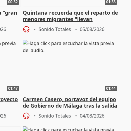
00:32
01:33
a "gran
Quintana recuerda que el reparto de
menores migrantes "llevan
aportación del Gobierno" central
026
Sonido Totales
05/08/2026
01:47
01:44
royecto
Carmen Casero, portavoz del equipo
de Gobierno de Málaga tras la salida
de Pérez de Siles
026
Sonido Totales
04/08/2026