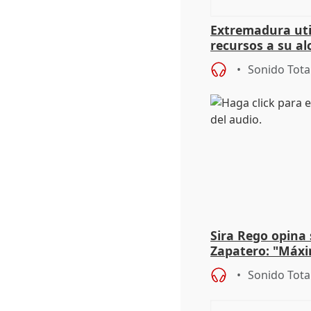
Extremadura util
recursos a su al
más menores mi
Sonido Tota
Sira Rego opina 
Zapatero: "Máxi
proceso judicial"
Sonido Tota