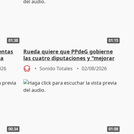
01:38
01:15
entas
Rueda quiere que PPdeG gobierne
na
las cuatro diputaciones y "mejorar
en concejales" en ciudades
026
Sonido Totales
02/08/2026
00:34
01:08