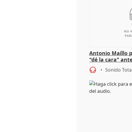
Antonio Maíllo 
"dé la cara" ant
acoso del CEO 
Sonido Tota