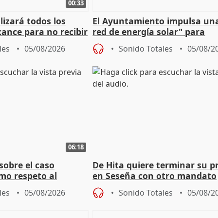
00:33
izará todos los
El Ayuntamiento impulsa un
cance para no recibir
red de energía solar" para
grantes
autoconsumo
les
05/08/2026
Sonido Totales
05/08/2
06:18
sobre el caso
De Hita quiere terminar su p
mo respeto al
en Seseña con otro mandato
les
05/08/2026
Sonido Totales
05/08/2