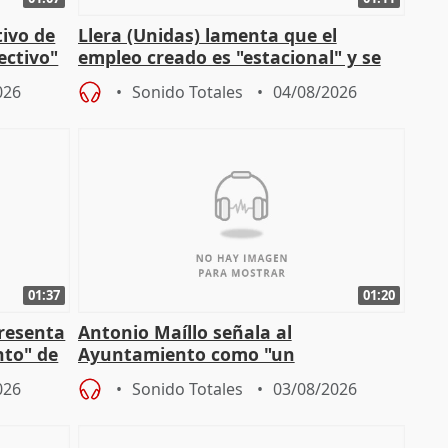
tivo de
Llera (Unidas) lamenta que el
lectivo"
empleo creado es "estacional" y se
"esfumará" al acabar el verano
026
Sonido Totales
04/08/2026
01:37
01:20
presenta
Antonio Maíllo señala al
nto" de
Ayuntamiento como "un
especulador más" sobre viviendas de
026
Sonido Totales
03/08/2026
Jiménez Becerril