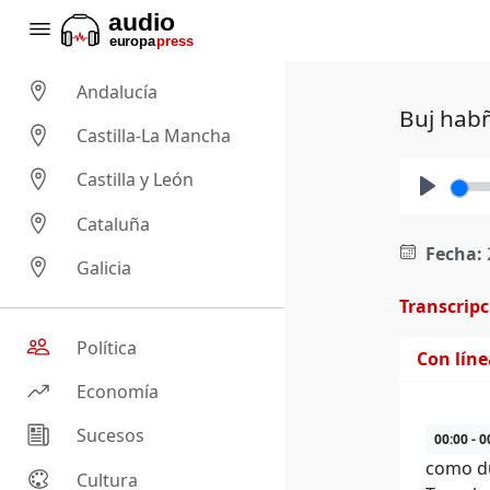
Andalucía
Buj habñ
Castilla-La Mancha
Castilla y León
Play
Cataluña
Fecha:
Galicia
Transcrip
Política
Con lín
Economía
Sucesos
00:00 - 0
como du
Cultura