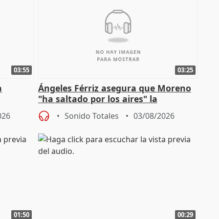
03:55
03:25
a
Ángeles Férriz asegura que Moreno
"ha saltado por los aires" la
Campaña
negociación tras acuerdo con SMA
026
Sonido Totales
03/08/2026
01:50
00:29