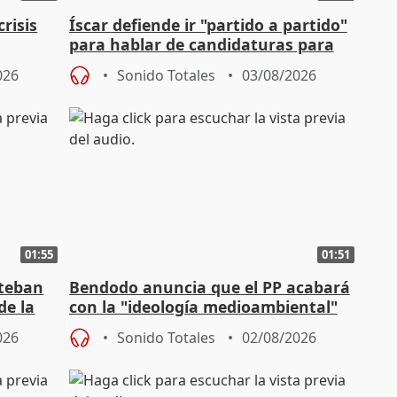
risis
Íscar defiende ir "partido a partido"
para hablar de candidaturas para
2027
026
Sonido Totales
03/08/2026
01:55
01:51
steban
Bendodo anuncia que el PP acabará
de la
con la "ideología medioambiental"
para regenerar las playas
026
Sonido Totales
02/08/2026