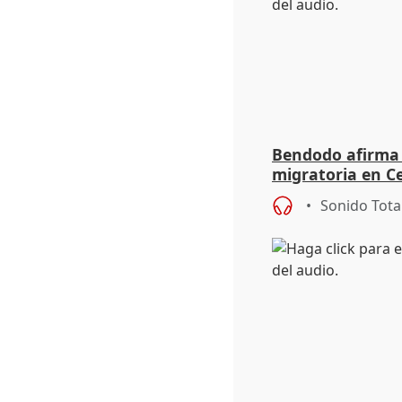
Bendodo afirma q
migratoria en Ce
"extrema debili
Sonido Tota