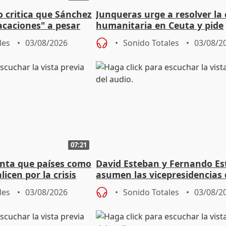
o critica que Sánchez
Junqueras urge a resolver la c
acaciones" a pesar
humanitaria en Ceuta y pide
atoria
responsabilidad a la UE
les
03/08/2026
Sonido Totales
03/08/2
07:21
nta que países como
David Esteban y Fernando E
licen por la crisis
asumen las vicepresidencias 
Diputación de Valladolid
les
03/08/2026
Sonido Totales
03/08/2