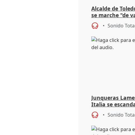
Alcalde de Toled
se marche "de v
de la crisis migr
Sonido Tota
Junqueras Lame
Italia se escanda
migratoria
Sonido Tota