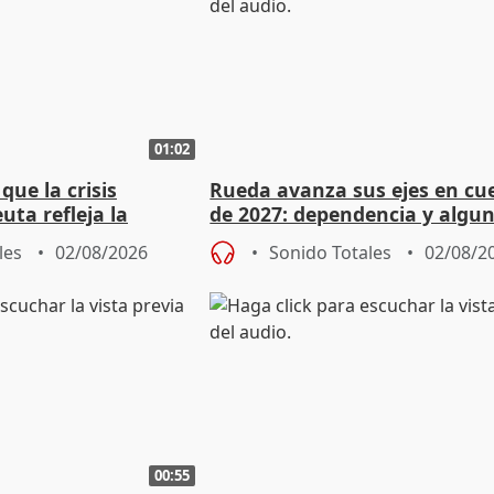
01:02
ue la crisis
Rueda avanza sus ejes en cu
uta refleja la
de 2027: dependencia y algu
dad" del Gobierno
rebaja fiscal más en vivienda
les
02/08/2026
Sonido Totales
02/08/2
00:55