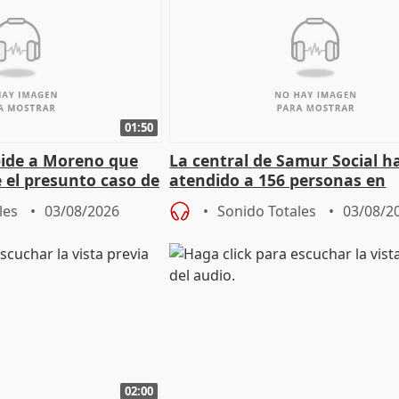
01:50
pide a Moreno que
La central de Samur Social h
e el presunto caso de
atendido a 156 personas en
de ADM
situación de calle durante 
les
03/08/2026
Sonido Totales
03/08/2
de Calor
02:00