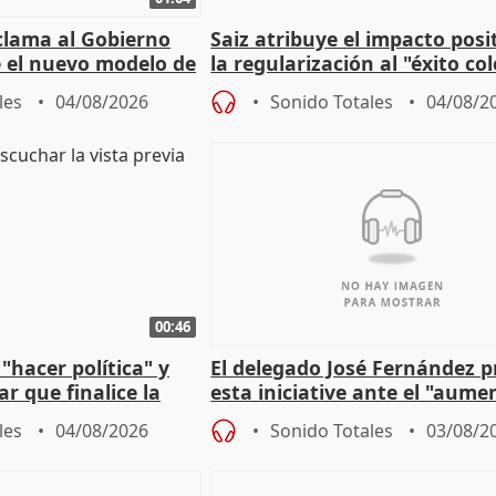
lama al Gobierno
Saiz atribuye el impacto posi
 el nuevo modelo de
la regularización al "éxito co
del Gobierno
les
04/08/2026
Sonido Totales
04/08/2
00:46
"hacer política" y
El delegado José Fernández 
r que finalice la
esta iniciative ante el "aume
l incendio
personas sin hogar en Madri
les
04/08/2026
Sonido Totales
03/08/2