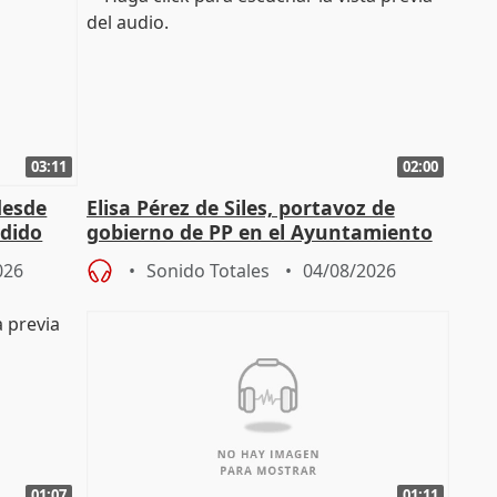
03:11
02:00
desde
Elisa Pérez de Siles, portavoz de
edido
gobierno de PP en el Ayuntamiento
de Málaga, deja la política
026
Sonido Totales
04/08/2026
01:07
01:11