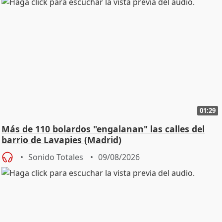
01:29
Más de 110 bolardos "engalanan" las calles del
barrio de Lavapies (Madrid)
Sonido Totales
09/08/2026