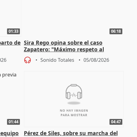
01:33
06:18
parto de
Sira Rego opina sobre el caso
Zapatero: "Máximo respeto al
tral
proceso judicial"
026
Sonido Totales
05/08/2026
01:44
04:47
 equipo
Pérez de Siles, sobre su marcha del