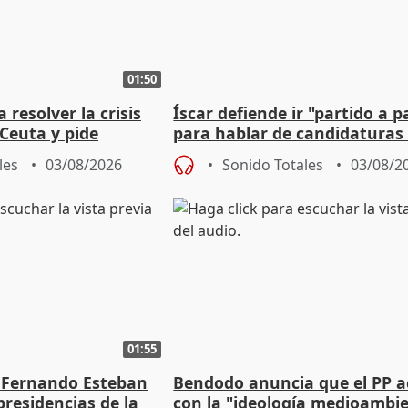
01:50
 resolver la crisis
Íscar defiende ir "partido a p
Ceuta y pide
para hablar de candidaturas
a la UE
2027
les
03/08/2026
Sonido Totales
03/08/2
01:55
 Fernando Esteban
Bendodo anuncia que el PP 
residencias de la
con la "ideología medioambie