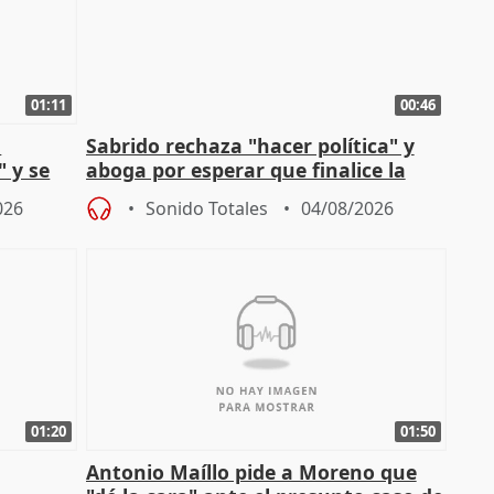
01:11
00:46
l
Sabrido rechaza "hacer política" y
" y se
aboga por esperar que finalice la
no
investigación del incendio
026
Sonido Totales
04/08/2026
01:20
01:50
Antonio Maíllo pide a Moreno que