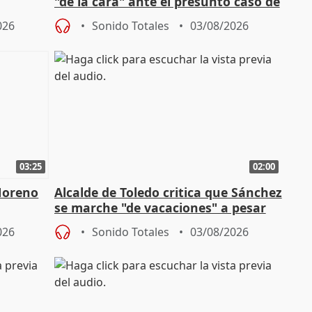
"dé la cara" ante el presunto caso de
endas de
acoso del CEO de ADM
026
Sonido Totales
03/08/2026
03:25
02:00
Moreno
Alcalde de Toledo critica que Sánchez
se marche "de vacaciones" a pesar
n SMA
de la crisis migratoria
026
Sonido Totales
03/08/2026