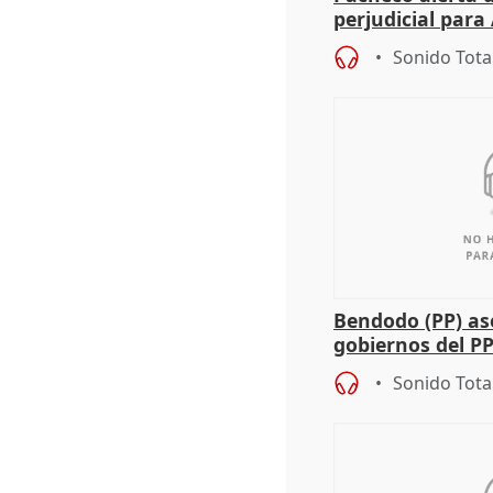
perjudicial para 
agricultura hay
Sonido Tota
Bendodo (PP) as
gobiernos del PP
sobre los menor
Sonido Tota