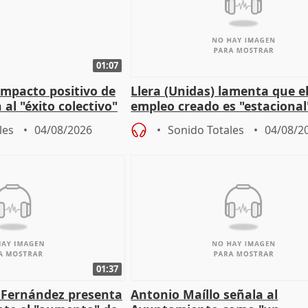
01:07
 impacto positivo de
Llera (Unidas) lamenta que e
 al "éxito colectivo"
empleo creado es "estacional
"esfumará" al acabar el vera
les
04/08/2026
Sonido Totales
04/08/2
01:37
é Fernández presenta
Antonio Maíllo señala al