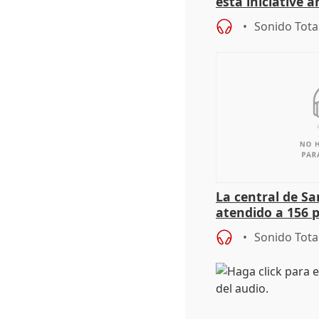
esta iniciative 
personas sin ho
Sonido Tota
La central de Sa
atendido a 156 
situación de ca
Sonido Tota
de Calor