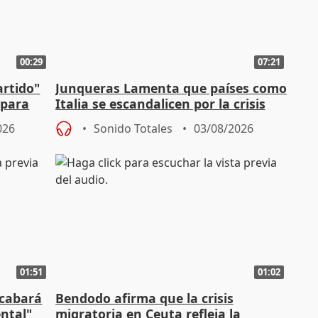
00:29
07:21
artido"
Junqueras Lamenta que países como
 para
Italia se escandalicen por la crisis
migratoria
026
Sonido Totales
03/08/2026
01:51
01:02
acabará
Bendodo afirma que la crisis
ntal"
migratoria en Ceuta refleja la