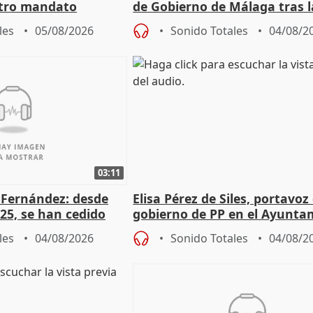
otro mandato
de Gobierno de Málaga tras l
de Pérez de Siles
les
05/08/2026
Sonido Totales
04/08/2
03:11
é Fernández: desde
Elisa Pérez de Siles, portavoz
25, se han cedido
gobierno de PP en el Ayunta
r nacimiento
de Málaga, deja la política
les
04/08/2026
Sonido Totales
04/08/2