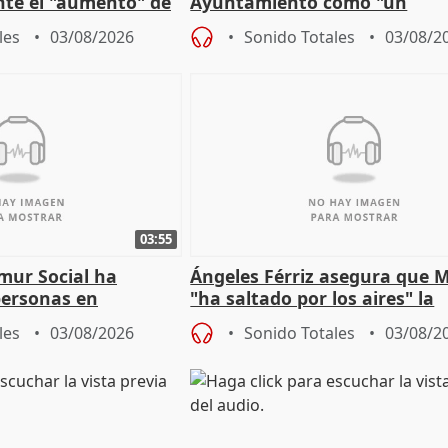
ante el "aumento" de
Ayuntamiento como "un
gar en Madri
especulador más" sobre vivi
les
03/08/2026
Sonido Totales
03/08/2
Jiménez Becerril
03:55
mur Social ha
Ángeles Férriz asegura que 
personas en
"ha saltado por los aires" la
lle durante Campaña
negociación tras acuerdo co
les
03/08/2026
Sonido Totales
03/08/2