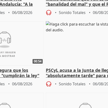
Andalucía: "A la
"banalidad del mal" y que el 
 que protegerla"
asume todas sus tesis
les
06/08/2026
Sonido Totales
06/08/2
00:54
egura que los
PSCyL acusa a la Junta de lle
 "cumplirán la ley"
"absolutamente tarde" para 
es migrantes
problemas como Newcastle
les
06/08/2026
Sonido Totales
06/08/2