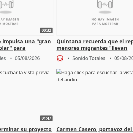
00:32
 impulsa una "gran
Quintana recuerda que el re
olar" para
menores migrantes "llevan
aportación del Gobierno" cen
les
05/08/2026
Sonido Totales
05/08/2
01:47
terminar su proyecto
Carmen Casero, portavoz del