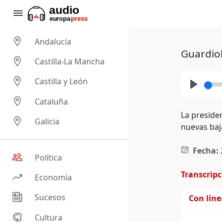
Andalucía
Guardiol
Castilla-La Mancha
Castilla y León
Play
Cataluña
La preside
Galicia
nuevas baj
Fecha:
Política
Transcrip
Economía
Sucesos
Con lín
Cultura