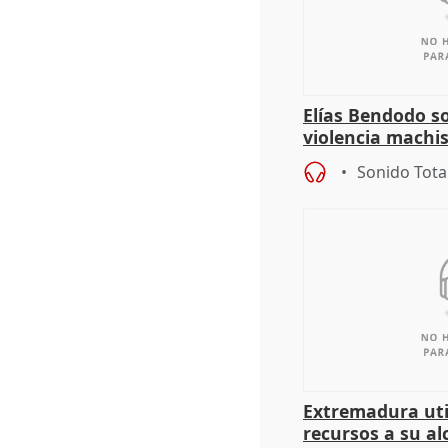
Elías Bendodo s
violencia machi
Sonido Tota
Extremadura util
recursos a su al