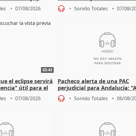
lidad" del pacto con
entrada masiva
les
07/08/2026
Sonido Totales
07/08/2
03:43
e el eclipse servirá
Pacheco alerta de una PAC
encia" útil para el
perjudicial para Andalucía: "A
agricultura hay que proteger
les
07/08/2026
Sonido Totales
06/08/2