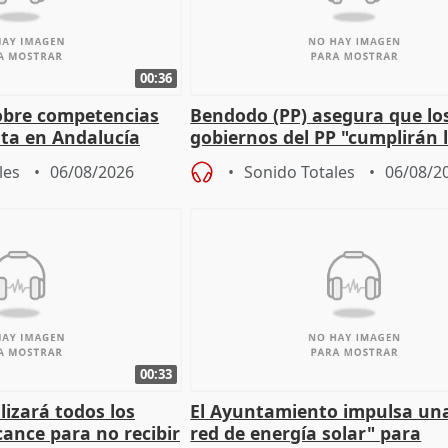
00:36
obre competencias
Bendodo (PP) asegura que lo
sta en Andalucía
gobiernos del PP "cumplirán l
sobre los menores migrantes
les
06/08/2026
Sonido Totales
06/08/2
00:33
izará todos los
El Ayuntamiento impulsa un
cance para no recibir
red de energía solar" para