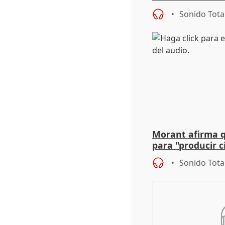
defiende "estabi
Sonido Tota
Vox
Morant afirma qu
para "producir ci
resto del mundo
Sonido Tota