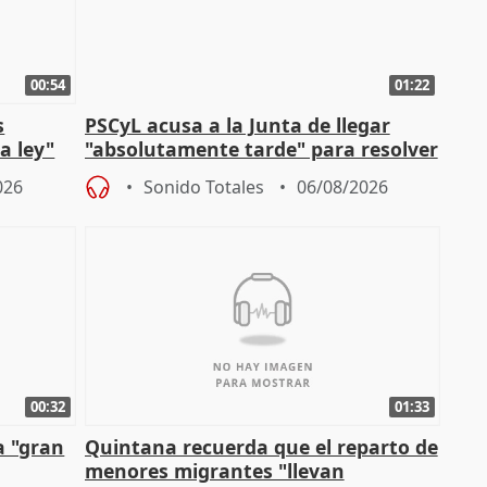
00:54
01:22
s
PSCyL acusa a la Junta de llegar
a ley"
"absolutamente tarde" para resolver
problemas como Newcastle
026
Sonido Totales
06/08/2026
00:32
01:33
a "gran
Quintana recuerda que el reparto de
menores migrantes "llevan