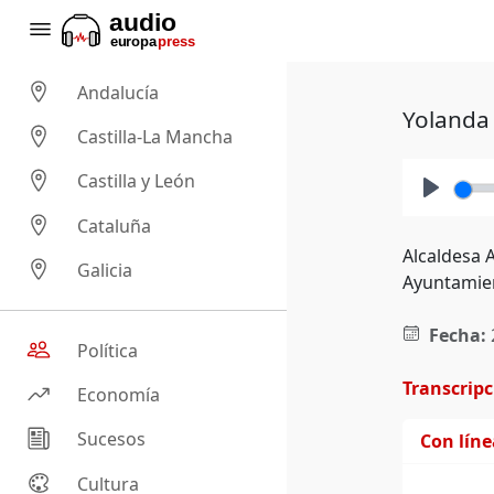
Andalucía
Yolanda 
Castilla-La Mancha
Castilla y León
Play
Cataluña
Alcaldesa A
Galicia
Ayuntamie
Fecha:
Política
Transcrip
Economía
Sucesos
Con lín
Cultura