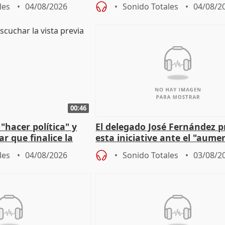
les
04/08/2026
Sonido Totales
04/08/2
00:46
"hacer política" y
El delegado José Fernández 
r que finalice la
esta iniciative ante el "aume
l incendio
personas sin hogar en Madri
les
04/08/2026
Sonido Totales
03/08/2