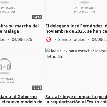
04:47
sobre su marcha del
El delegado José Fernández: 
e Málaga
noviembre de 2025, se han c
9.810 ayudas por nacimiento
les
04/08/2026
Sonido Totales
04/08/2
01:04
lama al Gobierno
Saiz atribuye el impacto posi
 el nuevo modelo de
la regularización al "éxito co
del Gobierno