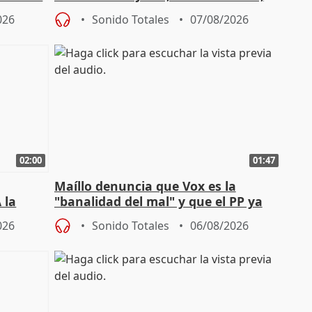
sobre exportaciones
026
Sonido Totales
07/08/2026
02:00
01:47
Maíllo denuncia que Vox es la
 la
"banalidad del mal" y que el PP ya
la"
asume todas sus tesis
026
Sonido Totales
06/08/2026