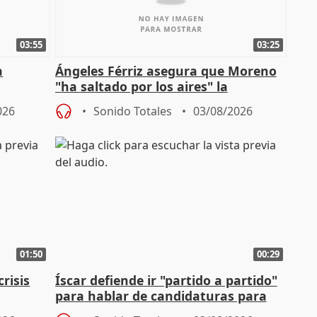
03:55
03:25
a
Ángeles Férriz asegura que Moreno
"ha saltado por los aires" la
Campaña
negociación tras acuerdo con SMA
026
Sonido Totales
03/08/2026
01:50
00:29
risis
Íscar defiende ir "partido a partido"
para hablar de candidaturas para
2027