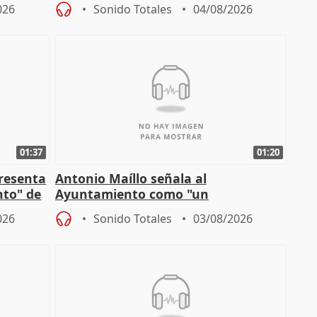
026
Sonido Totales
04/08/2026
01:37
01:20
presenta
Antonio Maíllo señala al
nto" de
Ayuntamiento como "un
especulador más" sobre viviendas de
026
Sonido Totales
03/08/2026
Jiménez Becerril