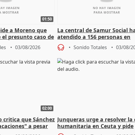
01:50
pide a Moreno que
La central de Samur Social h
e el presunto caso de
atendido a 156 personas en
de ADM
situación de calle durante 
les
03/08/2026
Sonido Totales
03/08/2
de Calor
02:00
o critica que Sánchez
Junqueras urge a resolver la c
acaciones" a pesar
humanitaria en Ceuta y pide
atoria
responsabilidad a la UE