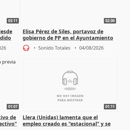
03:11
02:00
desde
Elisa Pérez de Siles, portavoz de
edido
gobierno de PP en el Ayuntamiento
de Málaga, deja la política
026
Sonido Totales
04/08/2026
01:07
01:11
tivo de
Llera (Unidas) lamenta que el
lectivo"
empleo creado es "estacional" y se
"esfumará" al acabar el verano