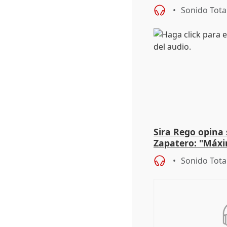
más menores mi
Sonido Tota
Sira Rego opina 
Zapatero: "Máxi
proceso judicial"
Sonido Tota