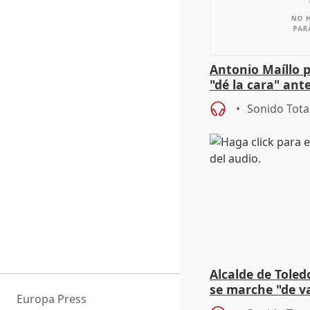
Antonio Maíllo 
"dé la cara" ant
acoso del CEO 
Sonido Tota
Alcalde de Toled
se marche "de v
Europa Press
de la crisis migr