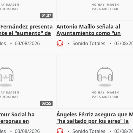
01:37
é Fernández presenta
Antonio Maíllo señala al
ante el "aumento" de
Ayuntamiento como "un
gar en Madri
especulador más" sobre vivi
les
03/08/2026
Sonido Totales
03/08/2
Jiménez Becerril
03:55
mur Social ha
Ángeles Férriz asegura que 
personas en
"ha saltado por los aires" la
lle durante Campaña
negociación tras acuerdo co
les
03/08/2026
Sonido Totales
03/08/2