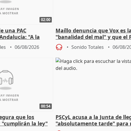
02:00
de una PAC
Maíllo denuncia que Vox es l
Andalucía: "A la
"banalidad del mal" y que el 
 que protegerla"
asume todas sus tesis
les
06/08/2026
Sonido Totales
06/08/2
00:54
egura que los
PSCyL acusa a la Junta de lle
 "cumplirán la ley"
"absolutamente tarde" para 
es migrantes
problemas como Newcastle