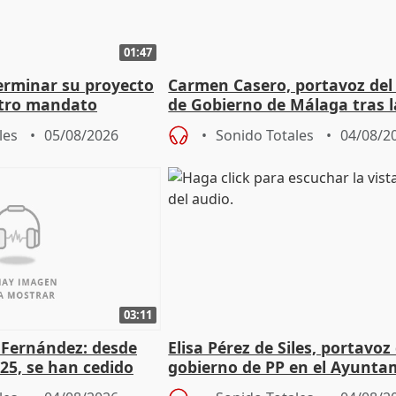
01:47
terminar su proyecto
Carmen Casero, portavoz del
otro mandato
de Gobierno de Málaga tras l
de Pérez de Siles
les
05/08/2026
Sonido Totales
04/08/2
03:11
é Fernández: desde
Elisa Pérez de Siles, portavoz
25, se han cedido
gobierno de PP en el Ayunta
r nacimiento
de Málaga, deja la política