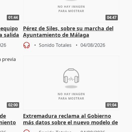
01:44
04:47
 equipo
Pérez de Siles, sobre su marcha del
a salida
Ayuntamiento de Málaga
026
Sonido Totales
04/08/2026
02:00
01:04
 de
Extremadura reclama al Gobierno
miento
más datos sobre el nuevo modelo de
financiación