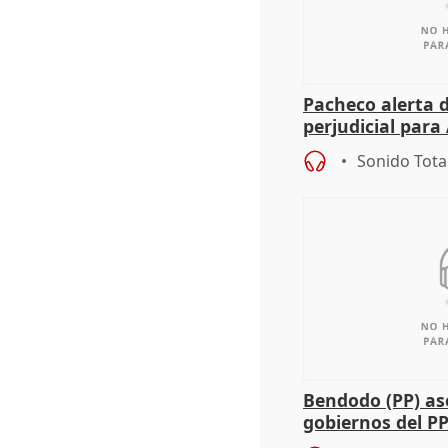
Pacheco alerta 
perjudicial para 
agricultura hay
Sonido Tota
Bendodo (PP) as
gobiernos del PP
sobre los menor