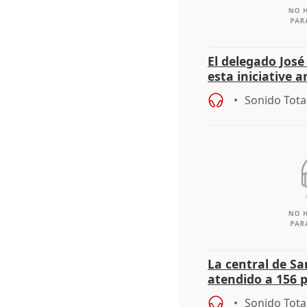
El delegado Jos
esta iniciative 
personas sin ho
Sonido Tota
La central de Sa
atendido a 156 
situación de ca
Sonido Tota