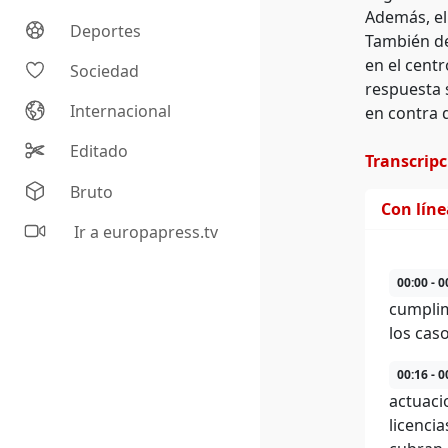
Además, el
Deportes
También de
en el cent
Sociedad
respuesta 
Internacional
en contra d
Editado
Transcrip
Bruto
Con lín
Ir a europapress.tv
00:00 - 0
cumplim
los cas
00:16 - 0
actuaci
licenci