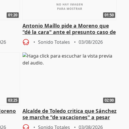
01:20
01:50
Antonio Maíllo pide a Moreno que
"dé la cara" ante el presunto caso de
endas de
acoso del CEO de ADM
026
Sonido Totales
03/08/2026
03:25
02:00
Moreno
Alcalde de Toledo critica que Sánchez
se marche "de vacaciones" a pesar
n SMA
de la crisis migratoria
026
Sonido Totales
03/08/2026