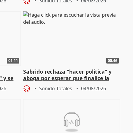
026
Sonido Totales
04/08/2026
01:11
00:46
l
Sabrido rechaza "hacer política" y
" y se
aboga por esperar que finalice la
no
investigación del incendio
026
Sonido Totales
04/08/2026