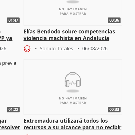
01:47
00:36
a
Elías Bendodo sobre competencias
PP ya
violencia machista en Andalucía
026
Sonido Totales
06/08/2026
01:22
00:33
gar
Extremadura utilizará todos los
resolver
recursos a su alcance para no recibir
más menores migrantes