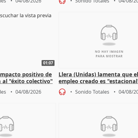
les
04/08/2026
Sonido Totales
04/08/2
01:07
 impacto positivo de
Llera (Unidas) lamenta que e
 al "éxito colectivo"
empleo creado es "estacional
"esfumará" al acabar el vera
les
04/08/2026
Sonido Totales
04/08/2