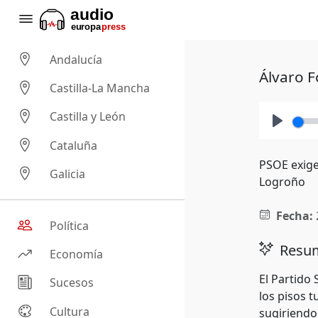
Andalucía
Álvaro F
Castilla-La Mancha
Castilla y León
Play
Cataluña
PSOE exige 
Galicia
Logroño
Fecha:
Política
Resum
Economía
El Partido 
Sucesos
los pisos t
Cultura
sugiriendo 