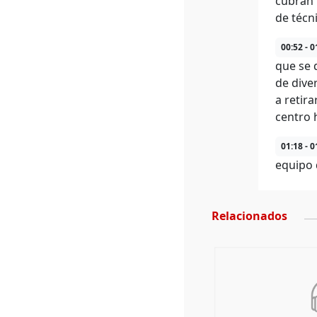
cubran 
de técn
00:52 - 0
que se 
de dive
a retira
centro h
01:18 - 0
equipo 
Relacionados