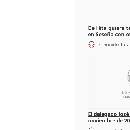
De Hita quiere 
en Seseña con 
Sonido Tota
El delegado Jos
noviembre de 20
9.810 ayudas po