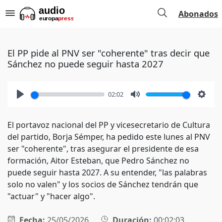
Abonados
El PP pide al PNV ser "coherente" tras decir que
Sánchez no puede seguir hasta 2027
02:02
Play
Mute
Setti
El portavoz nacional del PP y vicesecretario de Cultura
del partido, Borja Sémper, ha pedido este lunes al PNV
ser "coherente", tras asegurar el presidente de esa
formación, Aitor Esteban, que Pedro Sánchez no
puede seguir hasta 2027. A su entender, "las palabras
solo no valen" y los socios de Sánchez tendrán que
"actuar" y "hacer algo".
Fecha:
25/05/2026
Duración:
00:02:03