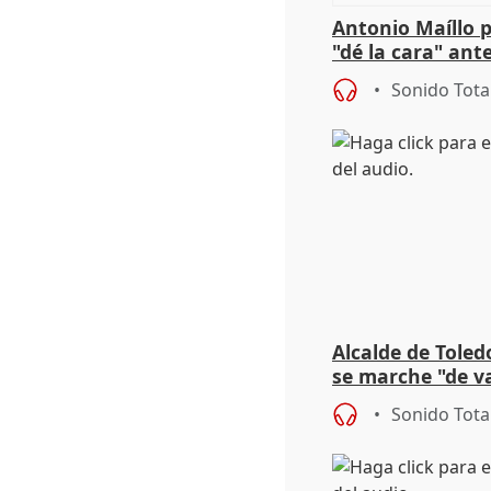
Antonio Maíllo 
"dé la cara" ant
acoso del CEO 
Sonido Tota
Alcalde de Toled
se marche "de v
de la crisis migr
Sonido Tota