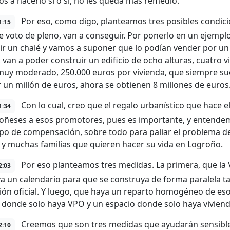
os a hacerlo sí o sí, no les queda más remedio.
Por eso, como digo, planteamos tres posibles condicio
1:15
e voto de pleno, van a conseguir. Por ponerlo en un ejempl
ir un chalé y vamos a suponer que lo podían vender por un
, van a poder construir un edificio de ocho alturas, cuatro 
muy moderado, 250.000 euros por vivienda, que siempre su
 un millón de euros, ahora se obtienen 8 millones de euros
Con lo cual, creo que el regalo urbanístico que hace
1:34
roñeses a esos promotores, pues es importante, y entend
ipo de compensación, sobre todo para paliar el problema de
 y muchas familias que quieren hacer su vida en Logroño.
Por eso planteamos tres medidas. La primera, que la 
2:03
a un calendario para que se construya de forma paralela tan
ión oficial. Y luego, que haya un reparto homogéneo de eso
 donde solo haya VPO y un espacio donde solo haya vivienda
Creemos que son tres medidas que ayudarán sensiblem
2:10