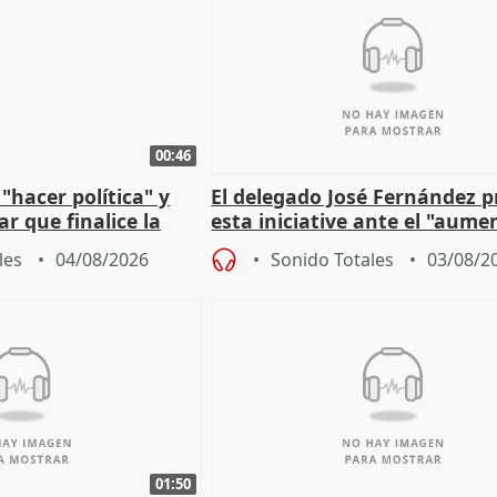
00:46
"hacer política" y
El delegado José Fernández 
r que finalice la
esta iniciative ante el "aume
l incendio
personas sin hogar en Madri
les
04/08/2026
Sonido Totales
03/08/2
01:50