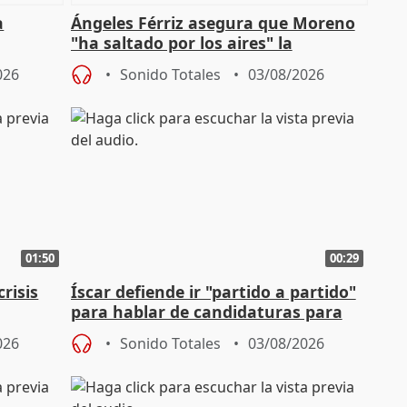
a
Ángeles Férriz asegura que Moreno
"ha saltado por los aires" la
Campaña
negociación tras acuerdo con SMA
026
Sonido Totales
03/08/2026
01:50
00:29
risis
Íscar defiende ir "partido a partido"
para hablar de candidaturas para
2027
026
Sonido Totales
03/08/2026