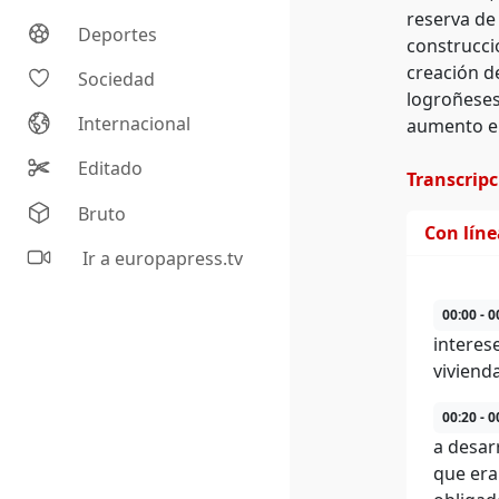
reserva de
Deportes
construcció
creación d
Sociedad
logroñeses
Internacional
aumento en
Editado
Transcrip
Bruto
Con lín
Ir a europapress.tv
00:00 - 0
interese
viviend
00:20 - 0
a desar
que era