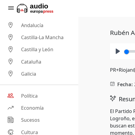
Andalucía
Rubén A
Castilla-La Mancha
Castilla y León
Play
Cataluña
PR+Riojan@
Galicia
Fecha:
Política
Resum
Economía
El Partido 
Logroño, e
Sucesos
buscan est
Cultura
momento, s