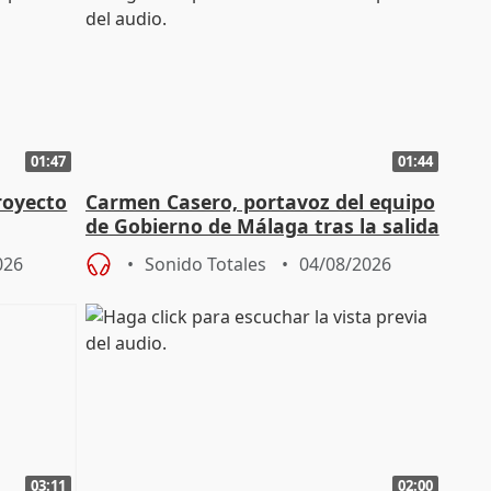
01:47
01:44
royecto
Carmen Casero, portavoz del equipo
de Gobierno de Málaga tras la salida
de Pérez de Siles
026
Sonido Totales
04/08/2026
03:11
02:00