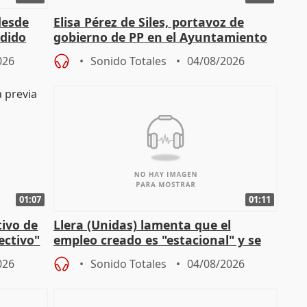
desde
Elisa Pérez de Siles, portavoz de
edido
gobierno de PP en el Ayuntamiento
de Málaga, deja la política
026
Sonido Totales
04/08/2026
01:07
01:11
tivo de
Llera (Unidas) lamenta que el
lectivo"
empleo creado es "estacional" y se
"esfumará" al acabar el verano
026
Sonido Totales
04/08/2026