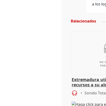
a los l
Relacionados
Extremadura util
recursos a su al
más menores mi
Sonido Tota