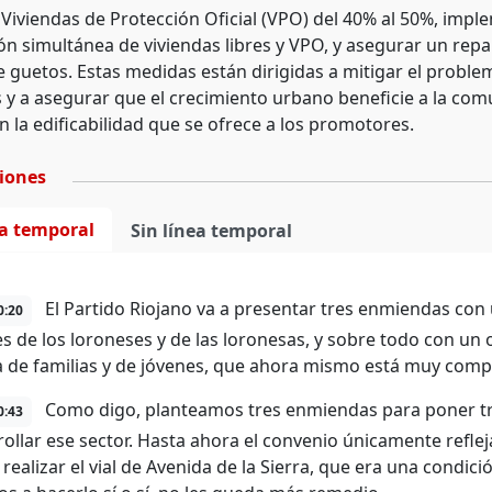
 Viviendas de Protección Oficial (VPO) del 40% al 50%, impl
n simultánea de viviendas libres y VPO, y asegurar un repar
e guetos. Estas medidas están dirigidas a mitigar el probl
 y a asegurar que el crecimiento urbano beneficie a la co
 la edificabilidad que se ofrece a los promotores.
ciones
ea temporal
Sin línea temporal
El Partido Riojano va a presentar tres enmiendas con 
0:20
s de los loroneses y de las loronesas, y sobre todo con un ob
a de familias y de jóvenes, que ahora mismo está muy comp
Como digo, planteamos tres enmiendas para poner tr
0:43
rollar ese sector. Hasta ahora el convenio únicamente refle
 realizar el vial de Avenida de la Sierra, que era una condi