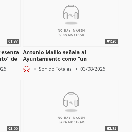
01:37
01:20
presenta
Antonio Maíllo señala al
nto" de
Ayuntamiento como "un
especulador más" sobre viviendas de
026
Sonido Totales
03/08/2026
Jiménez Becerril
03:55
03:25