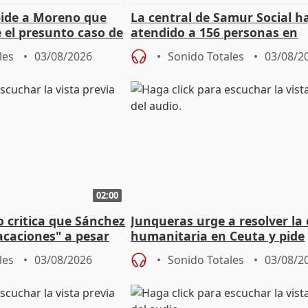
pide a Moreno que
La central de Samur Social h
e el presunto caso de
atendido a 156 personas en
de ADM
situación de calle durante 
les
03/08/2026
Sonido Totales
03/08/2
de Calor
02:00
o critica que Sánchez
Junqueras urge a resolver la c
acaciones" a pesar
humanitaria en Ceuta y pide
atoria
responsabilidad a la UE
les
03/08/2026
Sonido Totales
03/08/2