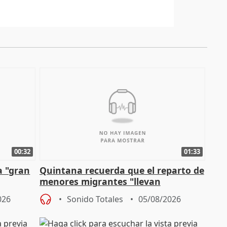
00:32
01:33
a "gran
Quintana recuerda que el reparto de
menores migrantes "llevan
aportación del Gobierno" central
026
Sonido Totales
05/08/2026