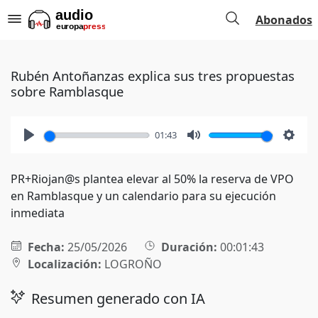
Abonados
Rubén Antoñanzas explica sus tres propuestas
sobre Ramblasque
01:43
Play
Mute
Setti
PR+Riojan@s plantea elevar al 50% la reserva de VPO
en Ramblasque y un calendario para su ejecución
inmediata
Fecha:
25/05/2026
Duración:
00:01:43
Localización:
LOGROÑO
Resumen generado con IA