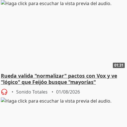
01:31
Rueda valida "normalizar" pactos con Vox y ve
"lógico" que Feijóo busque "mayorías"
Sonido Totales
01/08/2026