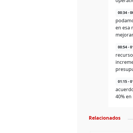
operati
00:34 - 0
podamos
en esa 
mejoran
00:54 - 0
recurso
increme
presupu
01:15 - 0
acuerdo
40% en 
Relacionados