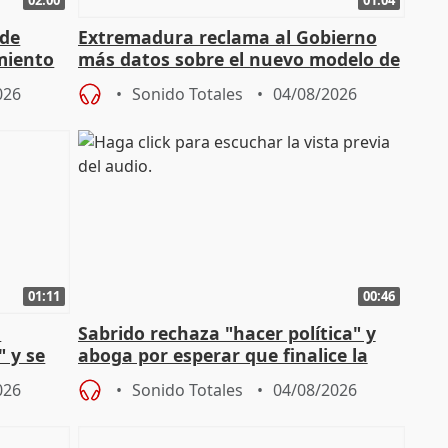
 de
Extremadura reclama al Gobierno
miento
más datos sobre el nuevo modelo de
financiación
026
Sonido Totales
04/08/2026
01:11
00:46
l
Sabrido rechaza "hacer política" y
" y se
aboga por esperar que finalice la
no
investigación del incendio
026
Sonido Totales
04/08/2026