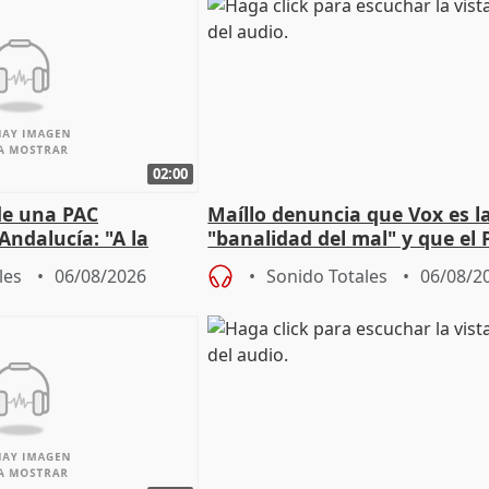
02:00
de una PAC
Maíllo denuncia que Vox es l
Andalucía: "A la
"banalidad del mal" y que el 
 que protegerla"
asume todas sus tesis
les
06/08/2026
Sonido Totales
06/08/2