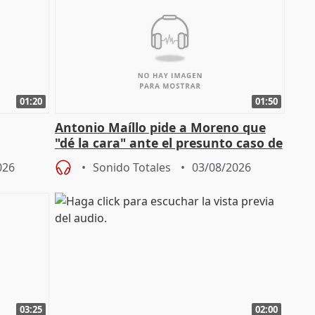
01:20
01:50
Antonio Maíllo pide a Moreno que
"dé la cara" ante el presunto caso de
endas de
acoso del CEO de ADM
026
Sonido Totales
03/08/2026
03:25
02:00