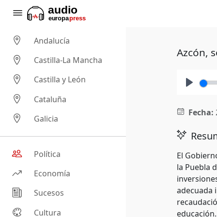
Andalucía
Azcón, s
Castilla-La Mancha
Castilla y León
Play
Cataluña
Fecha:
Galicia
Resum
Política
El Gobiern
la Puebla d
Economía
inversione
adecuada i
Sucesos
recaudació
Cultura
educación.