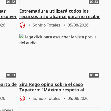
01:22
00:33
gar
Extremadura utilizará todos los
resolver
recursos a su alcance para no recibir
más menores migrantes
026
Sonido Totales
05/08/2026
01:33
06:18
parto de
Sira Rego opina sobre el caso
Zapatero: "Máximo respeto al
tral
proceso judicial"
026
Sonido Totales
05/08/2026