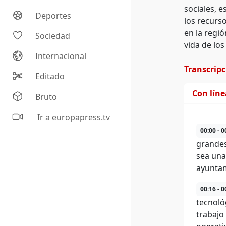
sociales, 
Deportes
los recurso
en la regi
Sociedad
vida de lo
Internacional
Transcrip
Editado
Con lín
Bruto
Ir a europapress.tv
00:00 - 0
grandes
sea una
ayuntam
00:16 - 0
tecnoló
trabajo