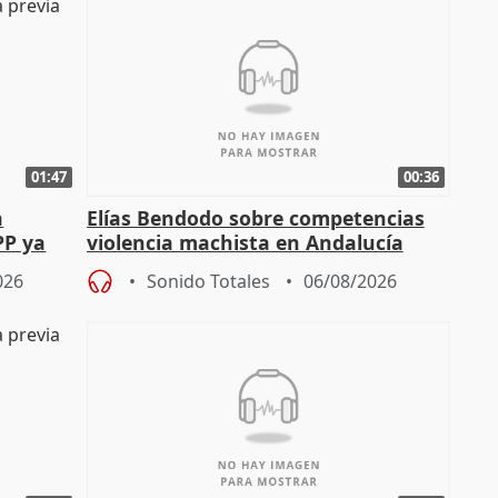
01:47
00:36
a
Elías Bendodo sobre competencias
PP ya
violencia machista en Andalucía
026
Sonido Totales
06/08/2026