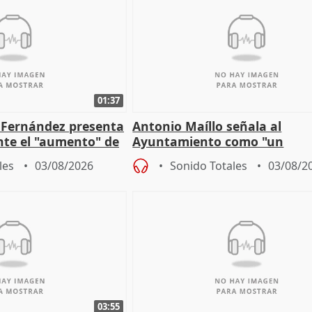
01:37
é Fernández presenta
Antonio Maíllo señala al
ante el "aumento" de
Ayuntamiento como "un
gar en Madri
especulador más" sobre vivi
les
03/08/2026
Sonido Totales
03/08/2
Jiménez Becerril
03:55