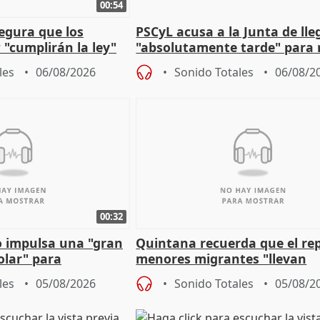
00:54
egura que los
PSCyL acusa a la Junta de lle
 "cumplirán la ley"
"absolutamente tarde" para 
es migrantes
problemas como Newcastle
les
06/08/2026
Sonido Totales
06/08/2
00:32
 impulsa una "gran
Quintana recuerda que el re
olar" para
menores migrantes "llevan
aportación del Gobierno" cen
les
05/08/2026
Sonido Totales
05/08/2