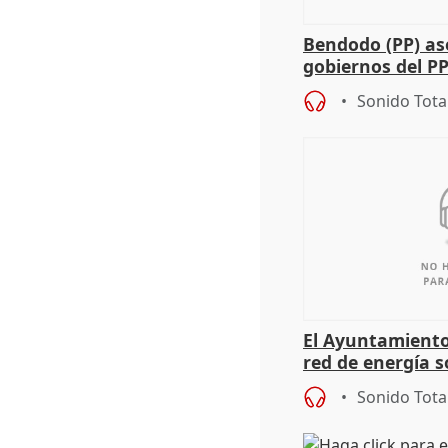
Bendodo (PP) as
gobiernos del PP
sobre los menor
Sonido Tota
El Ayuntamiento
red de energía s
autoconsumo
Sonido Tota