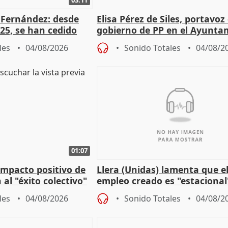
é Fernández: desde
Elisa Pérez de Siles, portavoz
25, se han cedido
gobierno de PP en el Ayunta
r nacimiento
de Málaga, deja la política
les
04/08/2026
Sonido Totales
04/08/2
01:07
 impacto positivo de
Llera (Unidas) lamenta que e
 al "éxito colectivo"
empleo creado es "estacional
"esfumará" al acabar el vera
les
04/08/2026
Sonido Totales
04/08/2