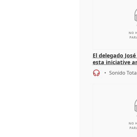
El delegado Jos
esta iniciative 
personas sin ho
Sonido Tota