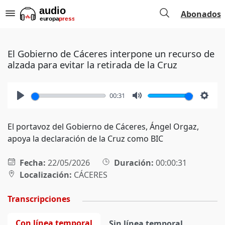
Abonados
El Gobierno de Cáceres interpone un recurso de
alzada para evitar la retirada de la Cruz
00:31
Play
Mute
Setti
El portavoz del Gobierno de Cáceres, Ángel Orgaz,
apoya la declaración de la Cruz como BIC
Fecha:
22/05/2026
Duración:
00:00:31
Localización:
CÁCERES
Transcripciones
Con línea temporal
Sin línea temporal