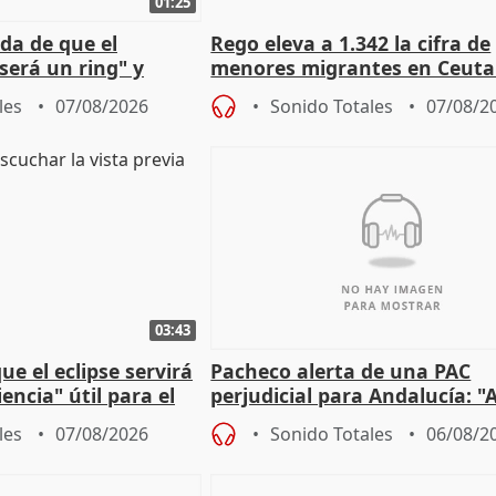
01:25
da de que el
Rego eleva a 1.342 la cifra de
será un ring" y
menores migrantes en Ceuta 
lidad" del pacto con
entrada masiva
les
07/08/2026
Sonido Totales
07/08/2
03:43
e el eclipse servirá
Pacheco alerta de una PAC
encia" útil para el
perjudicial para Andalucía: "A
agricultura hay que proteger
les
07/08/2026
Sonido Totales
06/08/2