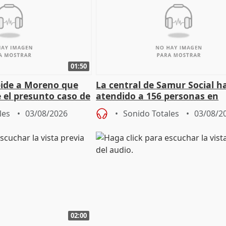
01:50
pide a Moreno que
La central de Samur Social h
e el presunto caso de
atendido a 156 personas en
de ADM
situación de calle durante 
les
03/08/2026
Sonido Totales
03/08/2
de Calor
02:00