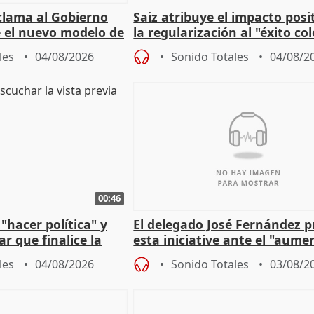
lama al Gobierno
Saiz atribuye el impacto posi
 el nuevo modelo de
la regularización al "éxito co
del Gobierno
les
04/08/2026
Sonido Totales
04/08/2
00:46
"hacer política" y
El delegado José Fernández 
r que finalice la
esta iniciative ante el "aume
l incendio
personas sin hogar en Madri
les
04/08/2026
Sonido Totales
03/08/2