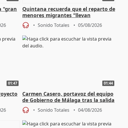
a "gran
Quintana recuerda que el reparto de
menores migrantes "llevan
aportación del Gobierno" central
026
Sonido Totales
05/08/2026
01:47
01:44
royecto
Carmen Casero, portavoz del equipo
de Gobierno de Málaga tras la salida
de Pérez de Siles
026
Sonido Totales
04/08/2026