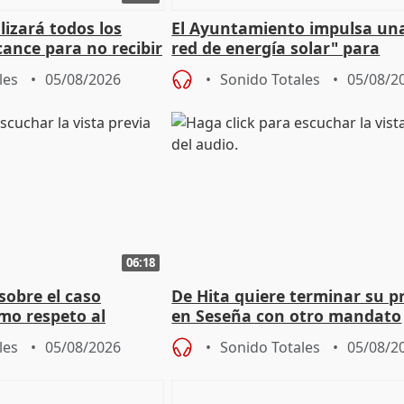
izará todos los
El Ayuntamiento impulsa un
cance para no recibir
red de energía solar" para
grantes
autoconsumo
les
05/08/2026
Sonido Totales
05/08/2
06:18
sobre el caso
De Hita quiere terminar su p
mo respeto al
en Seseña con otro mandato
les
05/08/2026
Sonido Totales
05/08/2