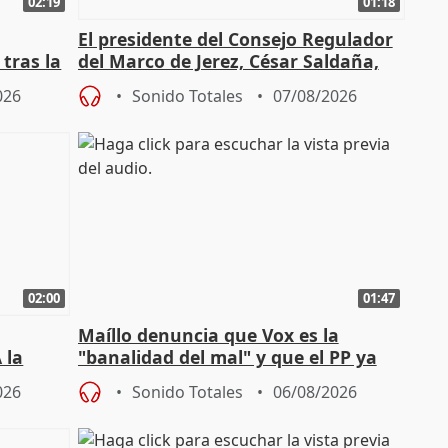
02:19
01:18
El presidente del Consejo Regulador
tras la
del Marco de Jerez, César Saldaña,
sobre exportaciones
026
Sonido Totales
07/08/2026
02:00
01:47
Maíllo denuncia que Vox es la
 la
"banalidad del mal" y que el PP ya
la"
asume todas sus tesis
026
Sonido Totales
06/08/2026