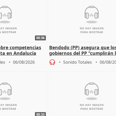
00:36
obre competencias
Bendodo (PP) asegura que lo
sta en Andalucía
gobiernos del PP "cumplirán l
sobre los menores migrantes
les
06/08/2026
Sonido Totales
06/08/2
00:33