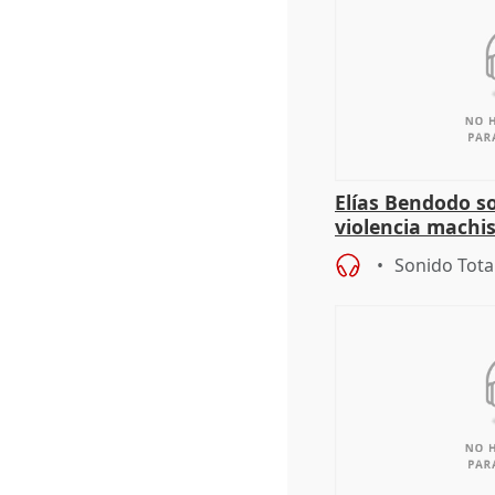
Elías Bendodo s
violencia machi
Sonido Tota