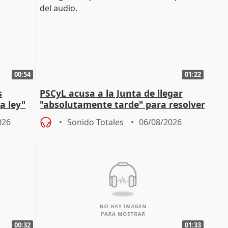
00:54
01:22
s
PSCyL acusa a la Junta de llegar
a ley"
"absolutamente tarde" para resolver
problemas como Newcastle
026
Sonido Totales
06/08/2026
00:32
01:33