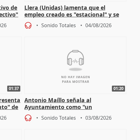
tivo de
Llera (Unidas) lamenta que el
lectivo"
empleo creado es "estacional" y se
"esfumará" al acabar el verano
026
Sonido Totales
04/08/2026
01:37
01:20
presenta
Antonio Maíllo señala al
nto" de
Ayuntamiento como "un
especulador más" sobre viviendas de
026
Sonido Totales
03/08/2026
Jiménez Becerril