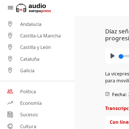
Andalucía
Díaz señ
Castilla-La Mancha
progresi
Castilla y León
Cataluña
Play
Galicia
La vicepre
para movili
Política
Fecha:
Economía
Transcrip
Sucesos
Con lín
Cultura