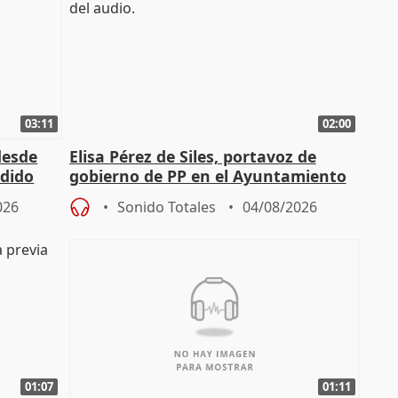
03:11
02:00
desde
Elisa Pérez de Siles, portavoz de
edido
gobierno de PP en el Ayuntamiento
de Málaga, deja la política
026
Sonido Totales
04/08/2026
01:07
01:11