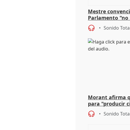
Mestre convenci
Parlamento "no 
defiende "estabi
Sonido Tota
Vox
Morant afirma qu
para "producir ci
resto del mundo
Sonido Tota