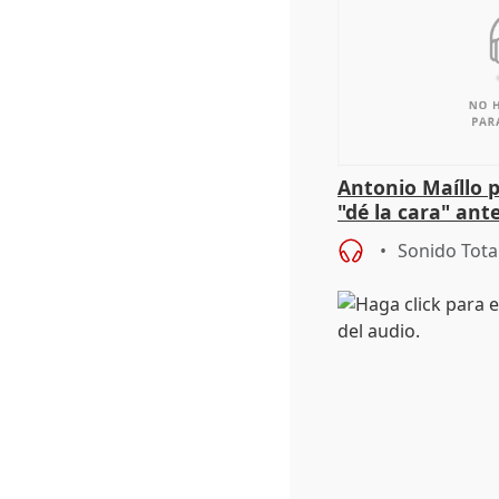
Antonio Maíllo 
"dé la cara" ant
acoso del CEO 
Sonido Tota