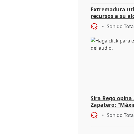
Extremadura util
recursos a su al
más menores mi
Sonido Tota
Sira Rego opina 
Zapatero: "Máxi
proceso judicial"
Sonido Tota