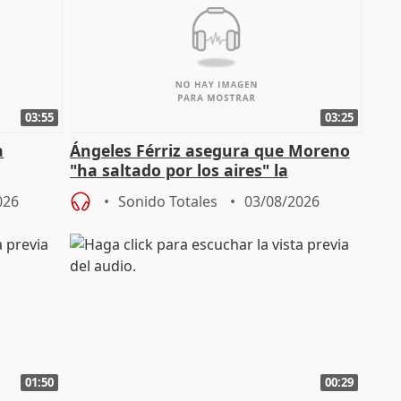
03:55
03:25
a
Ángeles Férriz asegura que Moreno
"ha saltado por los aires" la
Campaña
negociación tras acuerdo con SMA
026
Sonido Totales
03/08/2026
01:50
00:29