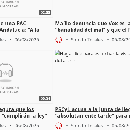
02:00
de una PAC
Maíllo denuncia que Vox es l
Andalucía: "A la
"banalidad del mal" y que el 
 que protegerla"
asume todas sus tesis
les
06/08/2026
Sonido Totales
06/08/2
00:54
egura que los
PSCyL acusa a la Junta de lle
 "cumplirán la ley"
"absolutamente tarde" para 
es migrantes
problemas como Newcastle
les
06/08/2026
Sonido Totales
06/08/2