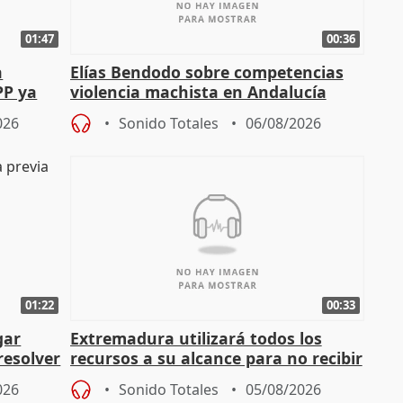
01:47
00:36
a
Elías Bendodo sobre competencias
PP ya
violencia machista en Andalucía
026
Sonido Totales
06/08/2026
01:22
00:33
gar
Extremadura utilizará todos los
resolver
recursos a su alcance para no recibir
más menores migrantes
026
Sonido Totales
05/08/2026