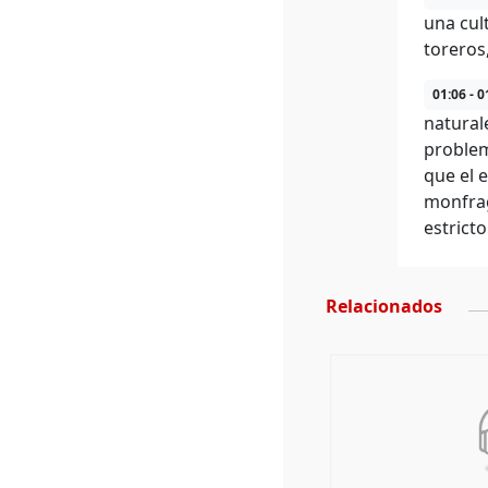
una cul
toreros
01:06 - 0
natural
problem
que el 
monfrag
estrict
Relacionados