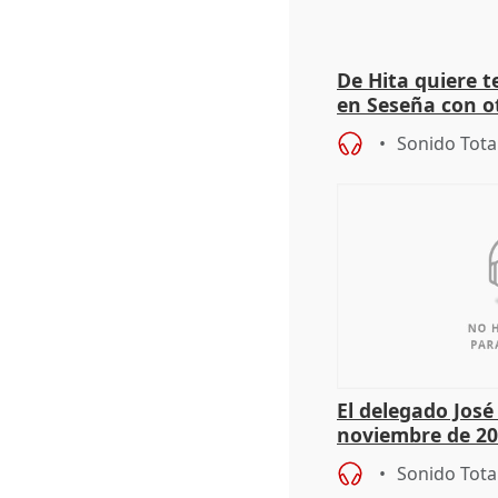
De Hita quiere 
en Seseña con 
Sonido Tota
El delegado Jos
noviembre de 20
9.810 ayudas po
Sonido Tota