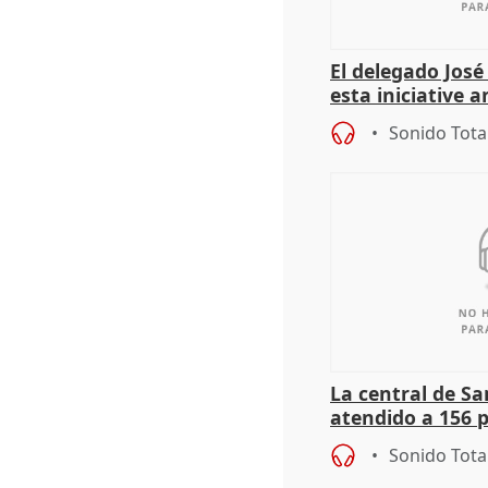
El delegado Jos
esta iniciative 
personas sin ho
Sonido Tota
La central de Sa
atendido a 156 
situación de ca
Sonido Tota
de Calor