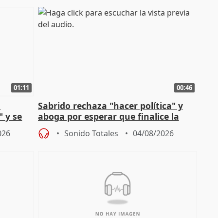
01:11
00:46
l
Sabrido rechaza "hacer política" y
" y se
aboga por esperar que finalice la
no
investigación del incendio
026
Sonido Totales
04/08/2026