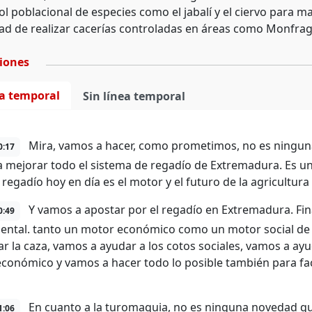
ol poblacional de especies como el jabalí y el ciervo para m
idad de realizar cacerías controladas en áreas como Monfrag
ciones
ea temporal
Sin línea temporal
Mira, vamos a hacer, como prometimos, no es ninguna
0:17
 mejorar todo el sistema de regadío de Extremadura. Es u
l regadío hoy en día es el motor y el futuro de la agricultu
Y vamos a apostar por el regadío en Extremadura. Fina
0:49
ntal. tanto un motor económico como un motor social de 
r la caza, vamos a ayudar a los cotos sociales, vamos a ay
conómico y vamos a hacer todo lo posible también para facili
En cuanto a la turomaquia, no es ninguna novedad q
1:06