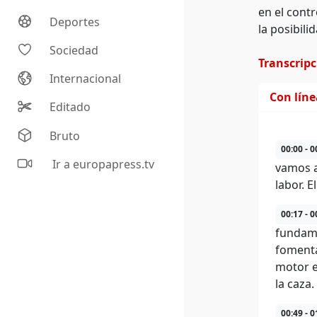
en el contr
Deportes
la posibil
Sociedad
Transcrip
Internacional
Con lín
Editado
Bruto
00:00 - 0
Ir a europapress.tv
vamos a
labor. E
00:17 - 0
fundame
fomenta
motor e
la caza.
00:49 - 0