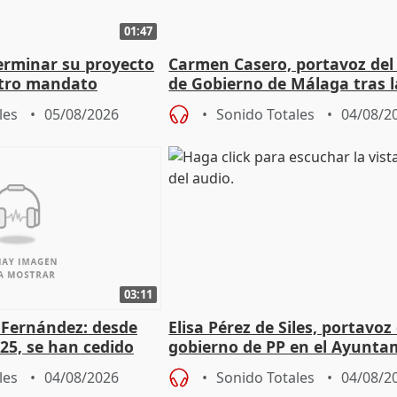
01:47
terminar su proyecto
Carmen Casero, portavoz del
otro mandato
de Gobierno de Málaga tras l
de Pérez de Siles
les
05/08/2026
Sonido Totales
04/08/2
03:11
é Fernández: desde
Elisa Pérez de Siles, portavoz
25, se han cedido
gobierno de PP en el Ayunta
r nacimiento
de Málaga, deja la política
les
04/08/2026
Sonido Totales
04/08/2