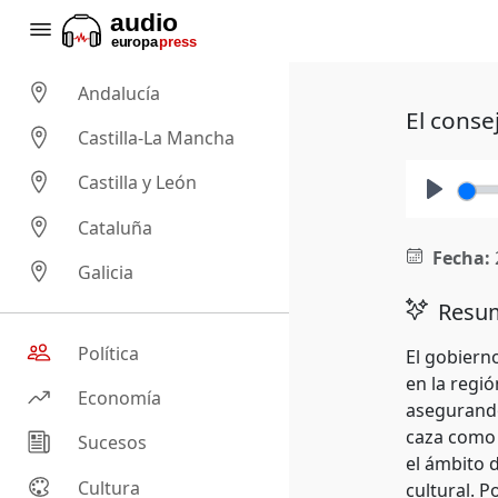
Andalucía
El conse
Castilla-La Mancha
Castilla y León
Play
Cataluña
Fecha:
Galicia
Resum
Política
El gobiern
en la regi
Economía
asegurando
caza como 
Sucesos
el ámbito 
Cultura
cultural. 