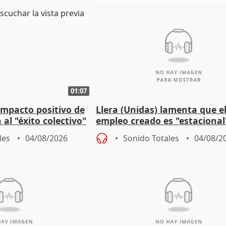
01:07
 impacto positivo de
Llera (Unidas) lamenta que e
 al "éxito colectivo"
empleo creado es "estacional
"esfumará" al acabar el vera
les
04/08/2026
Sonido Totales
04/08/2