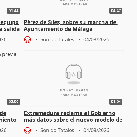
01:44
04:47
 equipo
Pérez de Siles, sobre su marcha del
a salida
Ayuntamiento de Málaga
026
Sonido Totales
04/08/2026
02:00
01:04
 de
Extremadura reclama al Gobierno
miento
más datos sobre el nuevo modelo de
financiación
026
Sonido Totales
04/08/2026