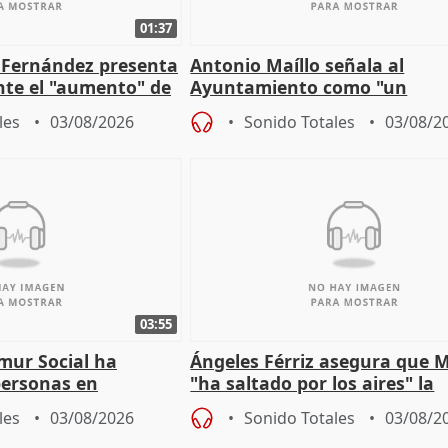
01:37
é Fernández presenta
Antonio Maíllo señala al
ante el "aumento" de
Ayuntamiento como "un
gar en Madri
especulador más" sobre vivi
les
03/08/2026
Sonido Totales
03/08/2
Jiménez Becerril
03:55
mur Social ha
Ángeles Férriz asegura que 
personas en
"ha saltado por los aires" la
lle durante Campaña
negociación tras acuerdo co
les
03/08/2026
Sonido Totales
03/08/2