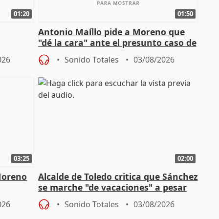
01:20
01:50
Antonio Maíllo pide a Moreno que
"dé la cara" ante el presunto caso de
endas de
acoso del CEO de ADM
026
Sonido Totales
03/08/2026
03:25
02:00
Moreno
Alcalde de Toledo critica que Sánchez
se marche "de vacaciones" a pesar
n SMA
de la crisis migratoria
026
Sonido Totales
03/08/2026