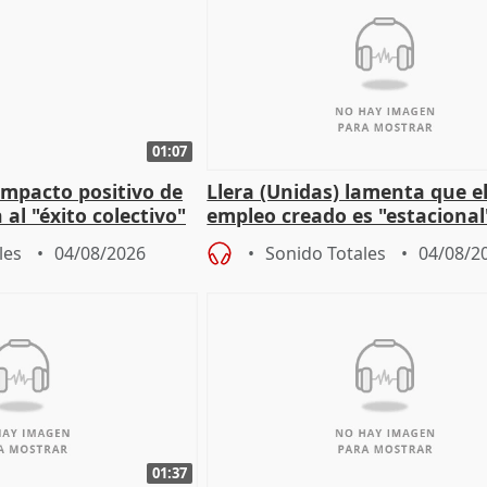
01:07
 impacto positivo de
Llera (Unidas) lamenta que e
 al "éxito colectivo"
empleo creado es "estacional
"esfumará" al acabar el vera
les
04/08/2026
Sonido Totales
04/08/2
01:37