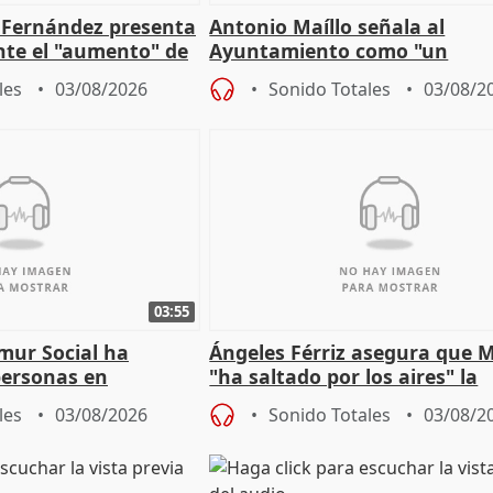
é Fernández presenta
Antonio Maíllo señala al
ante el "aumento" de
Ayuntamiento como "un
gar en Madri
especulador más" sobre vivi
les
03/08/2026
Sonido Totales
03/08/2
Jiménez Becerril
03:55
mur Social ha
Ángeles Férriz asegura que 
personas en
"ha saltado por los aires" la
lle durante Campaña
negociación tras acuerdo co
les
03/08/2026
Sonido Totales
03/08/2