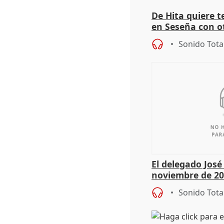
De Hita quiere 
en Seseña con 
Sonido Tota
El delegado Jos
noviembre de 20
9.810 ayudas po
Sonido Tota