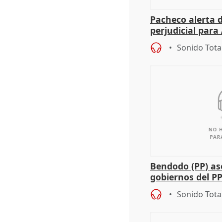
Pacheco alerta 
perjudicial para 
agricultura hay
Sonido Tota
Bendodo (PP) as
gobiernos del PP
sobre los menor
Sonido Tota