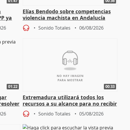
01:47
00:36
a
Elías Bendodo sobre competencias
PP ya
violencia machista en Andalucía
026
Sonido Totales
06/08/2026
01:22
00:33
gar
Extremadura utilizará todos los
resolver
recursos a su alcance para no recibir
más menores migrantes
026
Sonido Totales
05/08/2026