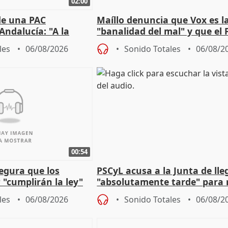
02:00
de una PAC
Maíllo denuncia que Vox es l
Andalucía: "A la
"banalidad del mal" y que el 
 que protegerla"
asume todas sus tesis
les
06/08/2026
Sonido Totales
06/08/2
00:54
egura que los
PSCyL acusa a la Junta de lle
 "cumplirán la ley"
"absolutamente tarde" para 
es migrantes
problemas como Newcastle
les
06/08/2026
Sonido Totales
06/08/2