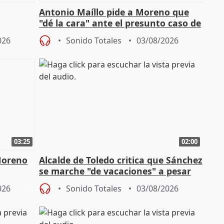
Antonio Maíllo pide a Moreno que
"dé la cara" ante el presunto caso de
endas de
acoso del CEO de ADM
026
Sonido Totales
03/08/2026
03:25
02:00
Moreno
Alcalde de Toledo critica que Sánchez
se marche "de vacaciones" a pesar
n SMA
de la crisis migratoria
026
Sonido Totales
03/08/2026