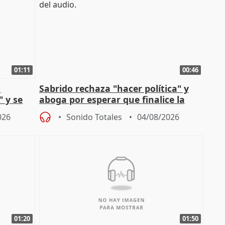
01:11
00:46
l
Sabrido rechaza "hacer política" y
" y se
aboga por esperar que finalice la
no
investigación del incendio
026
Sonido Totales
04/08/2026
01:20
01:50