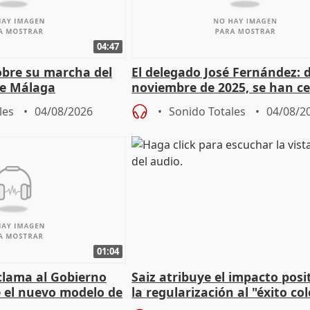
04:47
sobre su marcha del
El delegado José Fernández: 
e Málaga
noviembre de 2025, se han c
9.810 ayudas por nacimiento
les
04/08/2026
Sonido Totales
04/08/2
01:04
lama al Gobierno
Saiz atribuye el impacto posi
 el nuevo modelo de
la regularización al "éxito co
del Gobierno