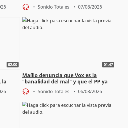
sobre exportaciones
026
Sonido Totales
07/08/2026
02:00
01:47
Maíllo denuncia que Vox es la
 la
"banalidad del mal" y que el PP ya
la"
asume todas sus tesis
026
Sonido Totales
06/08/2026