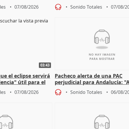
lidad" del pacto con
entrada masiva
les
07/08/2026
Sonido Totales
07/08/2
03:43
e el eclipse servirá
Pacheco alerta de una PAC
encia" útil para el
perjudicial para Andalucía: "A
agricultura hay que proteger
les
07/08/2026
Sonido Totales
06/08/2