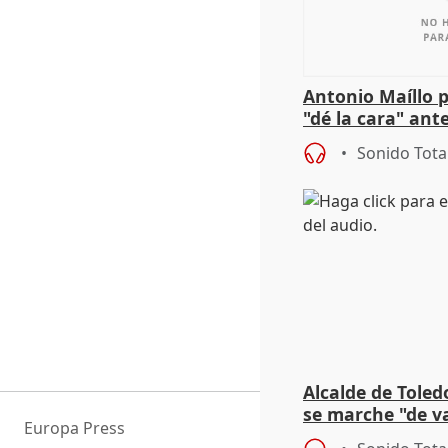
Antonio Maíllo 
"dé la cara" ant
acoso del CEO 
Sonido Tota
Alcalde de Toled
se marche "de v
Europa Press
de la crisis migr