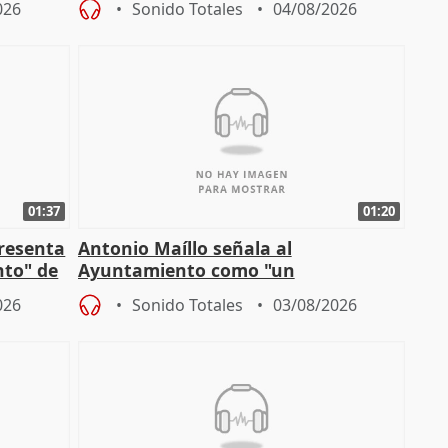
026
Sonido Totales
04/08/2026
01:37
01:20
presenta
Antonio Maíllo señala al
nto" de
Ayuntamiento como "un
especulador más" sobre viviendas de
026
Sonido Totales
03/08/2026
Jiménez Becerril