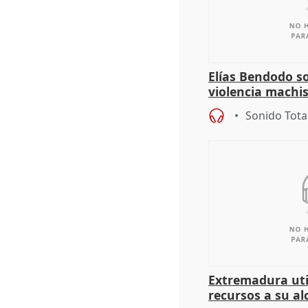
Elías Bendodo s
violencia machi
Sonido Tota
Extremadura util
recursos a su al