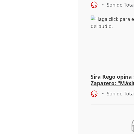
más menores mi
Sonido Tota
Sira Rego opina 
Zapatero: "Máxi
proceso judicial"
Sonido Tota