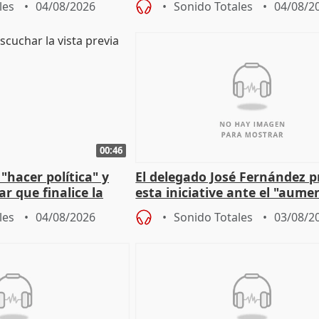
les
04/08/2026
Sonido Totales
04/08/2
00:46
"hacer política" y
El delegado José Fernández 
r que finalice la
esta iniciative ante el "aume
l incendio
personas sin hogar en Madri
les
04/08/2026
Sonido Totales
03/08/2