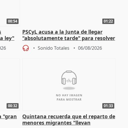
00:54
01:22
s
PSCyL acusa a la Junta de llegar
a ley"
"absolutamente tarde" para resolver
problemas como Newcastle
026
Sonido Totales
06/08/2026
00:32
01:33
a "gran
Quintana recuerda que el reparto de
menores migrantes "llevan