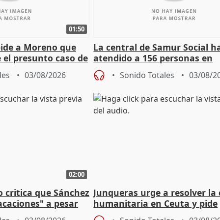
01:50
pide a Moreno que
La central de Samur Social h
e el presunto caso de
atendido a 156 personas en
de ADM
situación de calle durante 
les
03/08/2026
Sonido Totales
03/08/2
de Calor
02:00
o critica que Sánchez
Junqueras urge a resolver la c
acaciones" a pesar
humanitaria en Ceuta y pide
atoria
responsabilidad a la UE