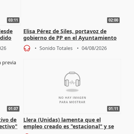
03:11
02:00
desde
Elisa Pérez de Siles, portavoz de
edido
gobierno de PP en el Ayuntamiento
de Málaga, deja la política
026
Sonido Totales
04/08/2026
01:07
01:11
tivo de
Llera (Unidas) lamenta que el
lectivo"
empleo creado es "estacional" y se
"esfumará" al acabar el verano