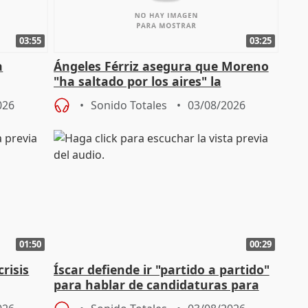
03:55
03:25
a
Ángeles Férriz asegura que Moreno
"ha saltado por los aires" la
Campaña
negociación tras acuerdo con SMA
026
Sonido Totales
03/08/2026
01:50
00:29
risis
Íscar defiende ir "partido a partido"
para hablar de candidaturas para
2027