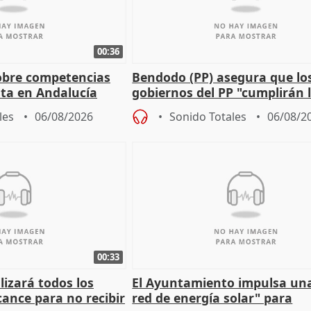
00:36
obre competencias
Bendodo (PP) asegura que lo
sta en Andalucía
gobiernos del PP "cumplirán l
sobre los menores migrantes
les
06/08/2026
Sonido Totales
06/08/2
00:33
izará todos los
El Ayuntamiento impulsa un
cance para no recibir
red de energía solar" para