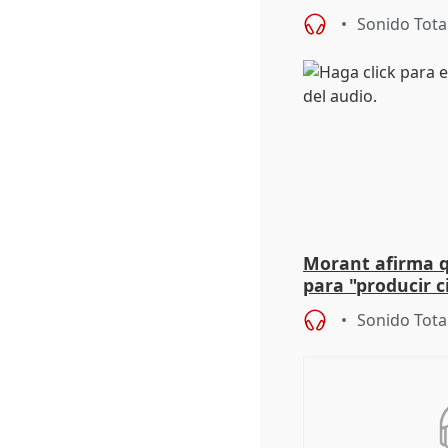
defiende "estabi
Sonido Tota
Vox
Morant afirma qu
para "producir ci
resto del mundo
Sonido Tota