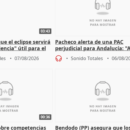
03:43
e el eclipse servirá
Pacheco alerta de una PAC
encia" útil para el
perjudicial para Andalucía: "A
agricultura hay que proteger
les
07/08/2026
Sonido Totales
06/08/2
00:36
obre competencias
Bendodo (PP) asegura que lo