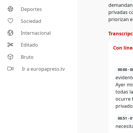
demandan u
Deportes
privadas co
priorizan e
Sociedad
Internacional
Transcrip
Editado
Con lín
Bruto
Ir a europapress.tv
00:00 - 0
evidente
Ayer mi
todas l
ocurre 
privado
00:51 - 0
necesit