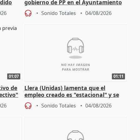
edido
gobierno de PP en el Ayuntamiento
de Málaga, deja la política
026
Sonido Totales
04/08/2026
01:07
01:11
tivo de
Llera (Unidas) lamenta que el
lectivo"
empleo creado es "estacional" y se
"esfumará" al acabar el verano
026
Sonido Totales
04/08/2026