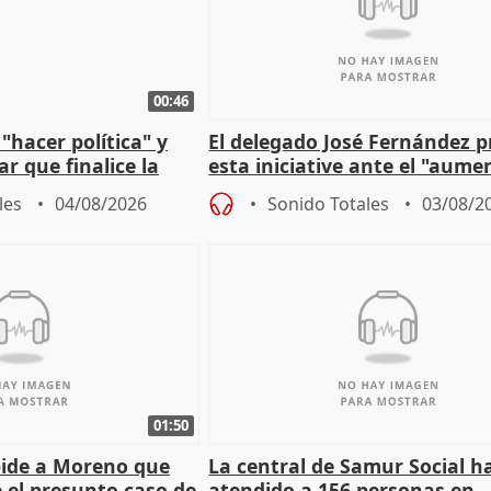
00:46
"hacer política" y
El delegado José Fernández 
r que finalice la
esta iniciative ante el "aume
l incendio
personas sin hogar en Madri
les
04/08/2026
Sonido Totales
03/08/2
01:50
pide a Moreno que
La central de Samur Social h
e el presunto caso de
atendido a 156 personas en