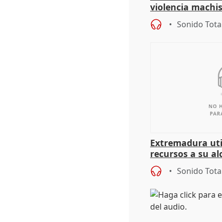
violencia machi
Sonido Tota
Extremadura util
recursos a su al
más menores mi
Sonido Tota