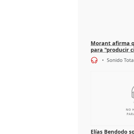
Morant afirma qu
para "producir ci
resto del mundo
Sonido Tota
Elías Bendodo s