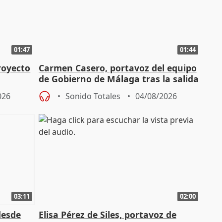
01:47
01:44
royecto
Carmen Casero, portavoz del equipo
de Gobierno de Málaga tras la salida
de Pérez de Siles
026
Sonido Totales
04/08/2026
03:11
02:00
desde
Elisa Pérez de Siles, portavoz de