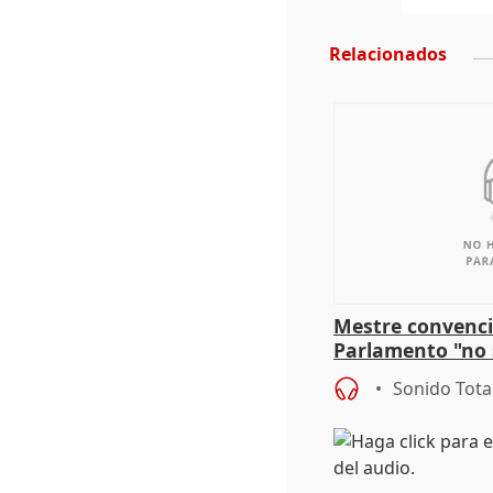
Relacionados
Mestre convenci
Parlamento "no 
defiende "estabi
Sonido Tota
Vox