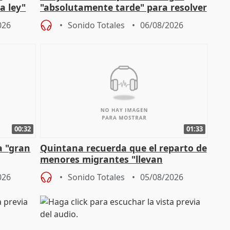
a ley"
"absolutamente tarde" para resolver
problemas como Newcastle
026
Sonido Totales
06/08/2026
00:32
01:33
a "gran
Quintana recuerda que el reparto de
menores migrantes "llevan
aportación del Gobierno" central
026
Sonido Totales
05/08/2026