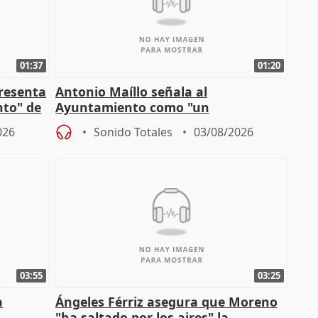
01:37
01:20
presenta
Antonio Maíllo señala al
nto" de
Ayuntamiento como "un
especulador más" sobre viviendas de
026
Sonido Totales
03/08/2026
Jiménez Becerril
03:55
03:25
a
Ángeles Férriz asegura que Moreno
"ha saltado por los aires" la