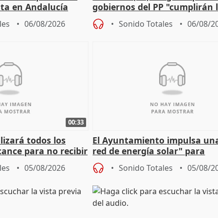
sta en Andalucía
gobiernos del PP "cumplirán l
sobre los menores migrantes
les
06/08/2026
Sonido Totales
06/08/2
00:33
izará todos los
El Ayuntamiento impulsa un
cance para no recibir
red de energía solar" para
grantes
autoconsumo
les
05/08/2026
Sonido Totales
05/08/2