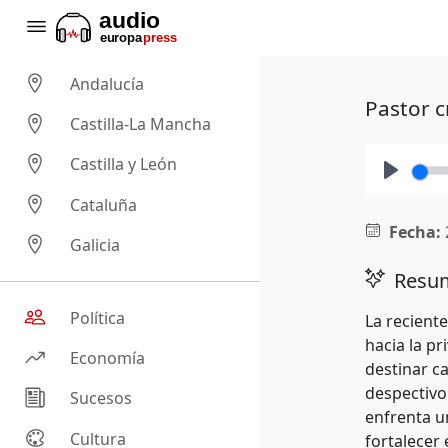
Andalucía
Pastor c
Castilla-La Mancha
Castilla y León
Play
Cataluña
Fecha:
Galicia
Resum
Política
La recient
hacia la pr
Economía
destinar c
despectivo
Sucesos
enfrenta u
Cultura
fortalecer 