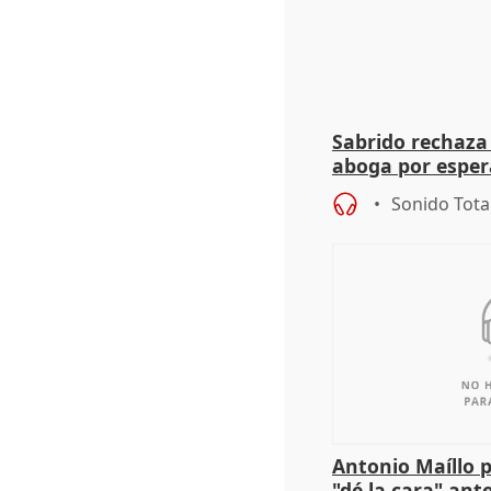
Sabrido rechaza 
aboga por espera
investigación de
Sonido Tota
Antonio Maíllo 
"dé la cara" ant