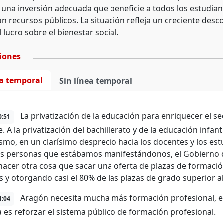
na inversión adecuada que beneficie a todos los estudian
n recursos públicos. La situación refleja un creciente desc
l lucro sobre el bienestar social.
ciones
ea temporal
Sin línea temporal
La privatización de la educación para enriquecer el se
0:51
. A la privatización del bachillerato y de la educación infa
smo, en un clarísimo desprecio hacia los docentes y los es
as personas que estábamos manifestándonos, el Gobierno d
hacer otra cosa que sacar una oferta de plazas de formació
s y otorgando casi el 80% de las plazas de grado superior al
Aragón necesita mucha más formación profesional, e
1:04
a es reforzar el sistema público de formación profesional.