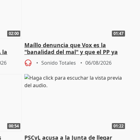
02:00
01:47
Maíllo denuncia que Vox es la
 la
"banalidad del mal" y que el PP ya
la"
asume todas sus tesis
026
Sonido Totales
06/08/2026
00:54
01:22
s
PSCyL acusa a la Junta de llegar