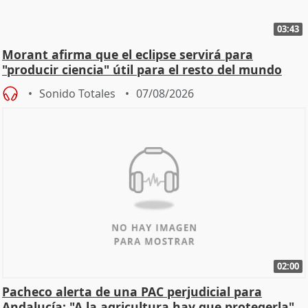
03:43
Morant afirma que el eclipse servirá para
"producir ciencia" útil para el resto del mundo
Sonido Totales
07/08/2026
02:00
Pacheco alerta de una PAC perjudicial para
Andalucía: "A la agricultura hay que protegerla"