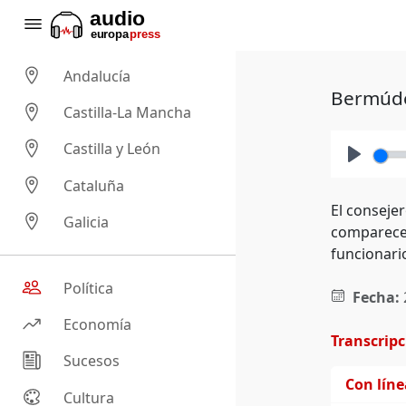
Andalucía
Bermúdez
Castilla-La Mancha
Castilla y León
Play
Cataluña
El conseje
Galicia
comparece 
funcionari
Política
Fecha:
Economía
Transcrip
Sucesos
Con lín
Cultura