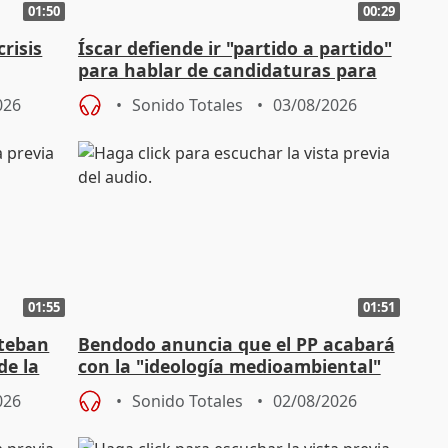
01:50
00:29
risis
Íscar defiende ir "partido a partido"
para hablar de candidaturas para
2027
026
Sonido Totales
03/08/2026
01:55
01:51
steban
Bendodo anuncia que el PP acabará
de la
con la "ideología medioambiental"
para regenerar las playas
026
Sonido Totales
02/08/2026