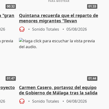
00:32
01:33
a "gran
Quintana recuerda que el reparto de
menores migrantes "llevan
aportación del Gobierno" central
026
Sonido Totales
05/08/2026
01:47
01:44
royecto
Carmen Casero, portavoz del equipo
de Gobierno de Málaga tras la salida
de Pérez de Siles
026
Sonido Totales
04/08/2026