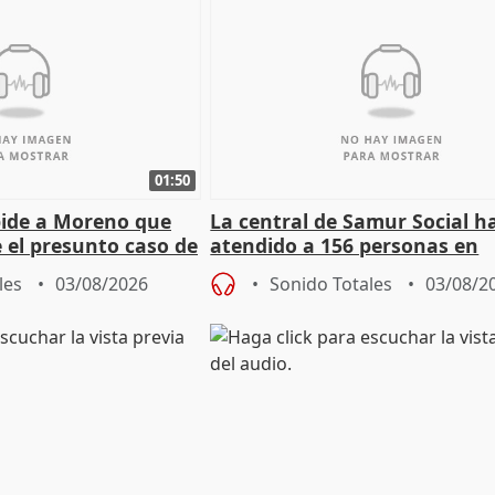
01:50
pide a Moreno que
La central de Samur Social h
e el presunto caso de
atendido a 156 personas en
de ADM
situación de calle durante 
les
03/08/2026
Sonido Totales
03/08/2
de Calor