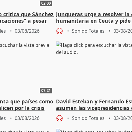
02:00
o critica que Sánchez
Junqueras urge a resolver la c
acaciones" a pesar
humanitaria en Ceuta y pide
atoria
responsabilidad a la UE
les
03/08/2026
Sonido Totales
03/08/2
07:21
nta que países como
David Esteban y Fernando E
licen por la crisis
asumen las vicepresidencias 
Diputación de Valladolid
les
03/08/2026
Sonido Totales
03/08/2