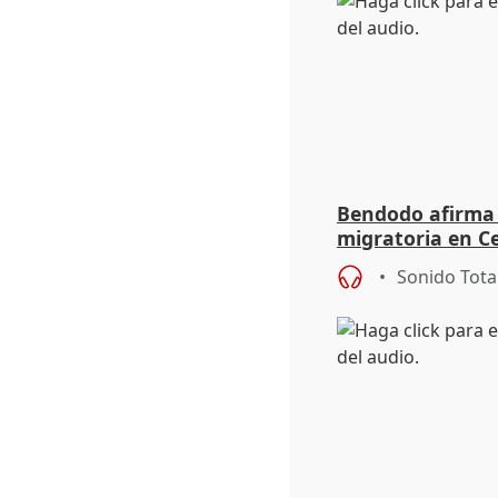
Bendodo afirma q
migratoria en Ce
"extrema debili
Sonido Tota