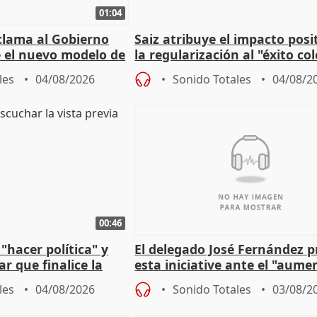
01:04
lama al Gobierno
Saiz atribuye el impacto posi
 el nuevo modelo de
la regularización al "éxito co
del Gobierno
les
04/08/2026
Sonido Totales
04/08/2
00:46
"hacer política" y
El delegado José Fernández 
r que finalice la
esta iniciative ante el "aume
l incendio
personas sin hogar en Madri
les
04/08/2026
Sonido Totales
03/08/2