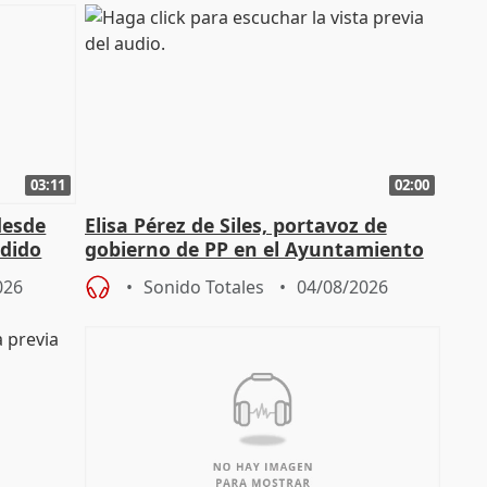
03:11
02:00
desde
Elisa Pérez de Siles, portavoz de
edido
gobierno de PP en el Ayuntamiento
de Málaga, deja la política
026
Sonido Totales
04/08/2026