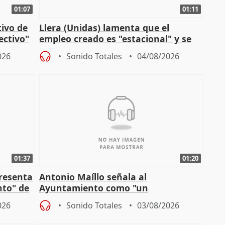
01:07
01:11
tivo de
Llera (Unidas) lamenta que el
lectivo"
empleo creado es "estacional" y se
"esfumará" al acabar el verano
026
Sonido Totales
04/08/2026
01:37
01:20
presenta
Antonio Maíllo señala al
nto" de
Ayuntamiento como "un
especulador más" sobre viviendas de
026
Sonido Totales
03/08/2026
Jiménez Becerril