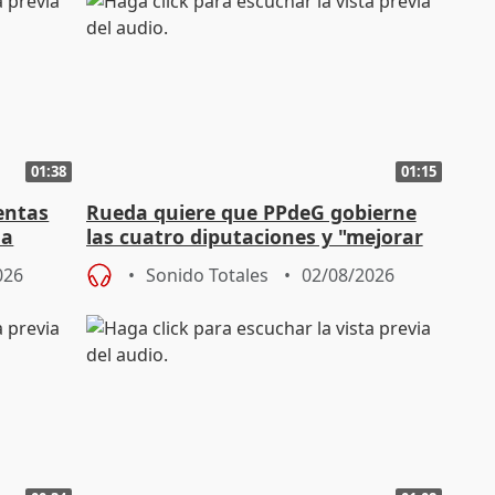
01:38
01:15
entas
Rueda quiere que PPdeG gobierne
na
las cuatro diputaciones y "mejorar
en concejales" en ciudades
026
Sonido Totales
02/08/2026