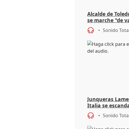
Alcalde de Toled
se marche "de v
de la crisis migr
Sonido Tota
Junqueras Lame
Italia se escanda
migratoria
Sonido Tota