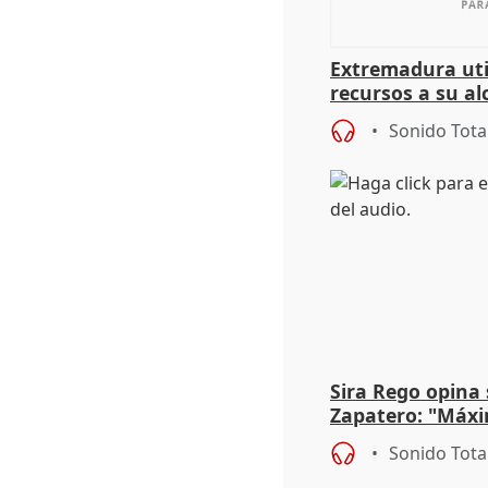
Extremadura util
recursos a su al
más menores mi
Sonido Tota
Sira Rego opina 
Zapatero: "Máxi
proceso judicial"
Sonido Tota