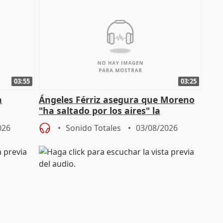
03:55
03:25
a
Ángeles Férriz asegura que Moreno
"ha saltado por los aires" la
Campaña
negociación tras acuerdo con SMA
026
Sonido Totales
03/08/2026