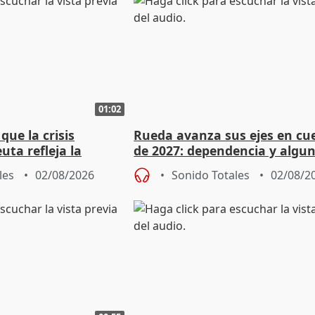
01:02
ue la crisis
Rueda avanza sus ejes en cu
uta refleja la
de 2027: dependencia y algu
dad" del Gobierno
rebaja fiscal más en vivienda
les
02/08/2026
Sonido Totales
02/08/2