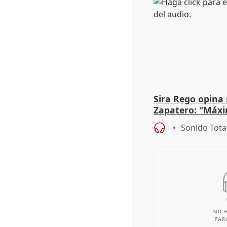
Sira Rego opina 
Zapatero: "Máxi
proceso judicial"
Sonido Tota