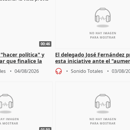
00:46
"hacer política" y
El delegado José Fernández 
r que finalice la
esta iniciative ante el "aume
l incendio
personas sin hogar en Madri
les
04/08/2026
Sonido Totales
03/08/2
01:50