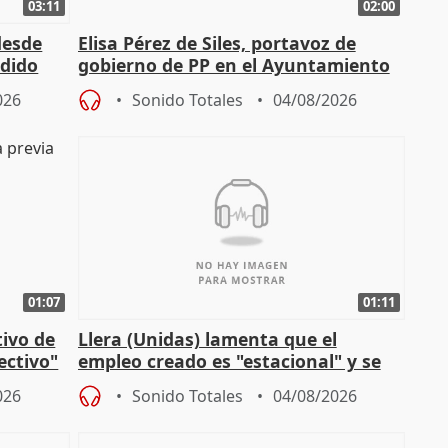
03:11
02:00
desde
Elisa Pérez de Siles, portavoz de
edido
gobierno de PP en el Ayuntamiento
de Málaga, deja la política
026
Sonido Totales
04/08/2026
01:07
01:11
tivo de
Llera (Unidas) lamenta que el
lectivo"
empleo creado es "estacional" y se
"esfumará" al acabar el verano
026
Sonido Totales
04/08/2026