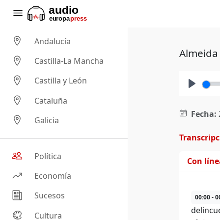
Andalucía
Almeida 
Castilla-La Mancha
Castilla y León
Play
Cataluña
Fecha:
Galicia
Transcrip
Política
Con lín
Economía
Sucesos
00:00 - 0
delincu
Cultura