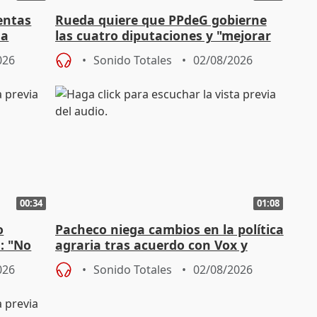
entas
Rueda quiere que PPdeG gobierne
na
las cuatro diputaciones y "mejorar
en concejales" en ciudades
026
Sonido Totales
02/08/2026
00:34
01:08
o
Pacheco niega cambios en la política
n: "No
agraria tras acuerdo con Vox y
"
asegura defensa del sector
026
Sonido Totales
02/08/2026