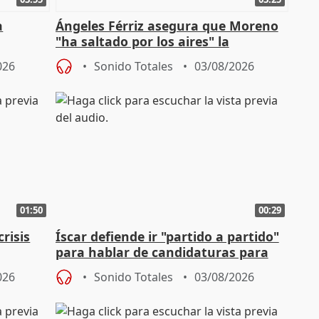
a
Ángeles Férriz asegura que Moreno
"ha saltado por los aires" la
Campaña
negociación tras acuerdo con SMA
026
Sonido Totales
03/08/2026
01:50
00:29
risis
Íscar defiende ir "partido a partido"
para hablar de candidaturas para
2027
026
Sonido Totales
03/08/2026