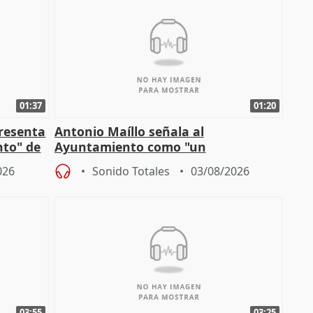
01:37
01:20
presenta
Antonio Maíllo señala al
nto" de
Ayuntamiento como "un
especulador más" sobre viviendas de
026
Sonido Totales
03/08/2026
Jiménez Becerril
03:55
03:25