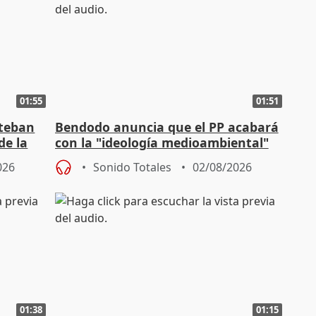
01:55
01:51
steban
Bendodo anuncia que el PP acabará
de la
con la "ideología medioambiental"
para regenerar las playas
026
Sonido Totales
02/08/2026
01:38
01:15