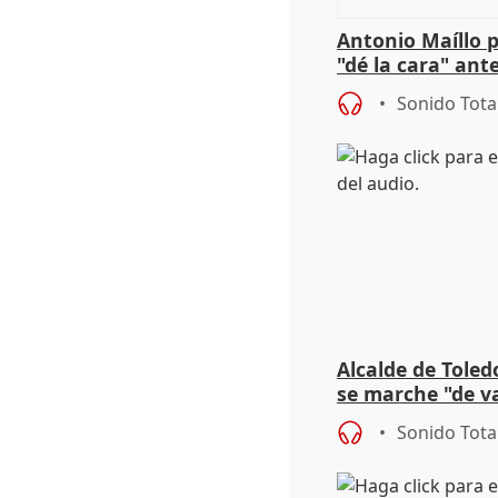
Antonio Maíllo 
"dé la cara" ant
acoso del CEO 
Sonido Tota
Alcalde de Toled
se marche "de v
de la crisis migr
Sonido Tota