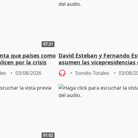
07:21
nta que países como
David Esteban y Fernando E
licen por la crisis
asumen las vicepresidencias 
Diputación de Valladolid
les
03/08/2026
Sonido Totales
03/08/2
01:02