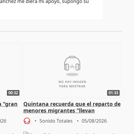
o Sánchez me diera mi apoyo, supongo su
00:32
01:33
a "gran
Quintana recuerda que el reparto de
menores migrantes "llevan
aportación del Gobierno" central
026
Sonido Totales
05/08/2026