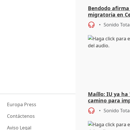
Bendodo afirma q
migratoria en Ce
"extrema debili
Sonido Tota
Maíllo: IU ya ha
camino para imp
Europa Press
unitarios para l
Sonido Tota
Contáctenos
Aviso Legal