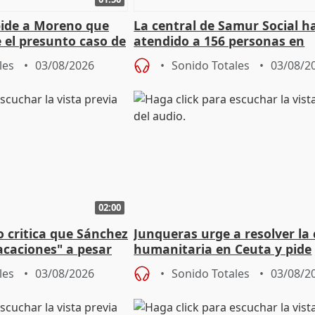
pide a Moreno que
La central de Samur Social h
e el presunto caso de
atendido a 156 personas en
de ADM
situación de calle durante 
les
03/08/2026
Sonido Totales
03/08/2
de Calor
02:00
o critica que Sánchez
Junqueras urge a resolver la c
acaciones" a pesar
humanitaria en Ceuta y pide
atoria
responsabilidad a la UE
les
03/08/2026
Sonido Totales
03/08/2