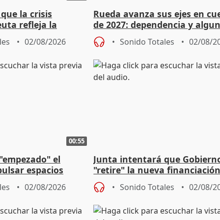
ue la crisis
Rueda avanza sus ejes en cu
uta refleja la
de 2027: dependencia y algu
dad" del Gobierno
rebaja fiscal más en vivienda
les
02/08/2026
Sonido Totales
02/08/2
00:55
 "empezado" el
Junta intentará que Gobiern
ulsar espacios
"retire" la nueva financiació
as municipales
puede ser saqueo a las arcas
les
02/08/2026
Sonido Totales
02/08/2