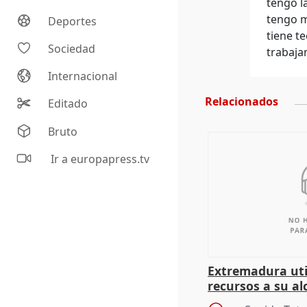
tengo l
tengo m
Deportes
tiene t
Sociedad
trabaja
Internacional
Relacionados
Editado
Bruto
Ir a europapress.tv
Extremadura util
recursos a su al
más menores mi