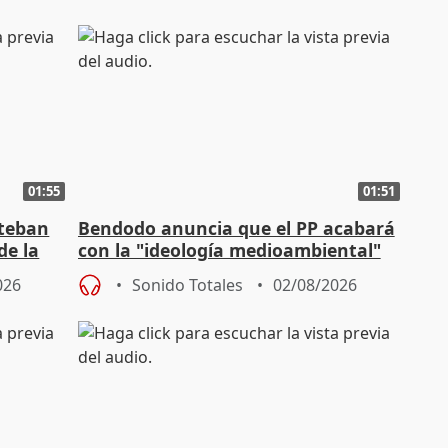
01:55
01:51
steban
Bendodo anuncia que el PP acabará
de la
con la "ideología medioambiental"
para regenerar las playas
026
Sonido Totales
02/08/2026