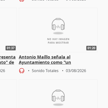
01:37
01:20
presenta
Antonio Maíllo señala al
nto" de
Ayuntamiento como "un
especulador más" sobre viviendas de
026
Sonido Totales
03/08/2026
Jiménez Becerril