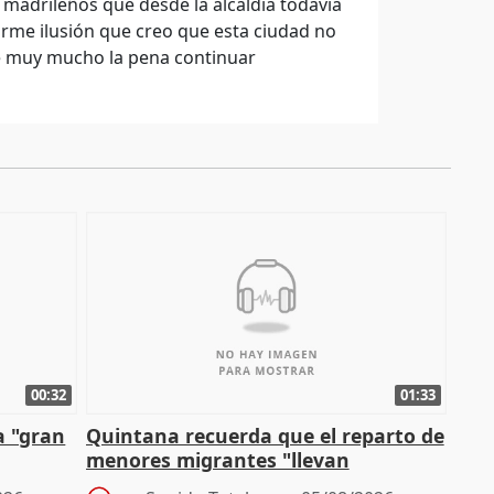
 madrileños que desde la alcaldía todavía
me ilusión que creo que esta ciudad no
ce muy mucho la pena continuar
00:32
01:33
a "gran
Quintana recuerda que el reparto de
menores migrantes "llevan
aportación del Gobierno" central