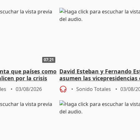
07:21
nta que países como
David Esteban y Fernando E
licen por la crisis
asumen las vicepresidencias 
Diputación de Valladolid
les
03/08/2026
Sonido Totales
03/08/2