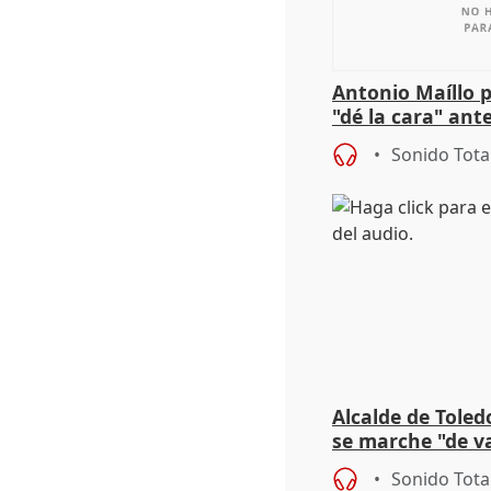
Antonio Maíllo 
"dé la cara" ant
acoso del CEO 
Sonido Tota
Alcalde de Toled
se marche "de v
de la crisis migr
Sonido Tota