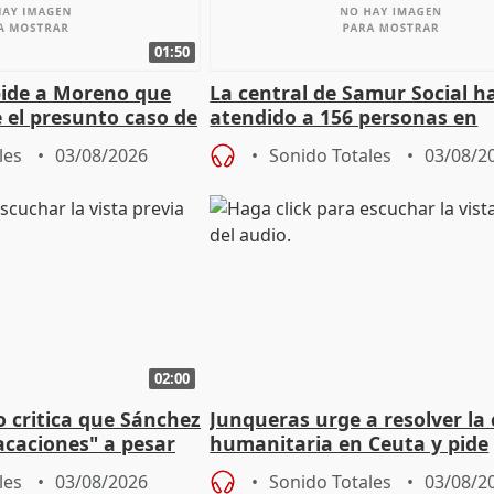
01:50
pide a Moreno que
La central de Samur Social h
e el presunto caso de
atendido a 156 personas en
de ADM
situación de calle durante 
les
03/08/2026
Sonido Totales
03/08/2
de Calor
02:00
o critica que Sánchez
Junqueras urge a resolver la c
acaciones" a pesar
humanitaria en Ceuta y pide
atoria
responsabilidad a la UE
les
03/08/2026
Sonido Totales
03/08/2