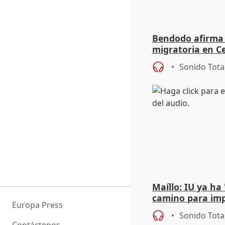
Bendodo afirma q
migratoria en Ce
"extrema debili
Sonido Tota
Maíllo: IU ya ha
camino para imp
Europa Press
unitarios para l
Sonido Tota