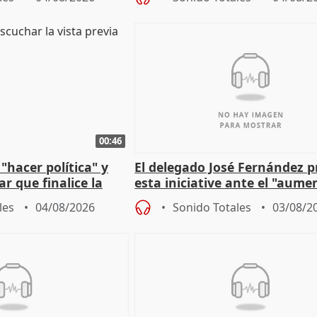
00:46
"hacer política" y
El delegado José Fernández 
r que finalice la
esta iniciative ante el "aume
l incendio
personas sin hogar en Madri
les
04/08/2026
Sonido Totales
03/08/2