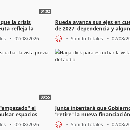
01:02
ue la crisis
Rueda avanza sus ejes en cu
uta refleja la
de 2027: dependencia y algu
dad" del Gobierno
rebaja fiscal más en vivienda
les
02/08/2026
Sonido Totales
02/08/2
00:55
 "empezado" el
Junta intentará que Gobiern
ulsar espacios
"retire" la nueva financiació
as municipales
puede ser saqueo a las arcas
les
02/08/2026
Sonido Totales
02/08/2