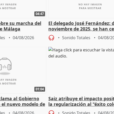
04:47
sobre su marcha del
El delegado José Fernández: 
e Málaga
noviembre de 2025, se han c
9.810 ayudas por nacimiento
les
04/08/2026
Sonido Totales
04/08/2
01:04
lama al Gobierno
Saiz atribuye el impacto posi
 el nuevo modelo de
la regularización al "éxito co
del Gobierno
les
04/08/2026
Sonido Totales
04/08/2