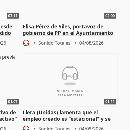
03:11
02:00
desde
Elisa Pérez de Siles, portavoz de
edido
gobierno de PP en el Ayuntamiento
de Málaga, deja la política
026
Sonido Totales
04/08/2026
01:07
01:11
tivo de
Llera (Unidas) lamenta que el
lectivo"
empleo creado es "estacional" y se
"esfumará" al acabar el verano
026
Sonido Totales
04/08/2026