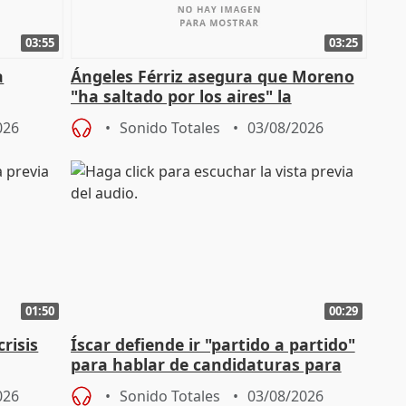
03:55
03:25
a
Ángeles Férriz asegura que Moreno
"ha saltado por los aires" la
Campaña
negociación tras acuerdo con SMA
026
Sonido Totales
03/08/2026
01:50
00:29
risis
Íscar defiende ir "partido a partido"
para hablar de candidaturas para
2027
026
Sonido Totales
03/08/2026