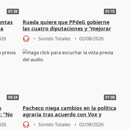
01:38
01:15
entas
Rueda quiere que PPdeG gobierne
na
las cuatro diputaciones y "mejorar
en concejales" en ciudades
026
Sonido Totales
02/08/2026
00:34
01:08
o
Pacheco niega cambios en la política
n: "No
agraria tras acuerdo con Vox y
"
asegura defensa del sector
026
Sonido Totales
02/08/2026