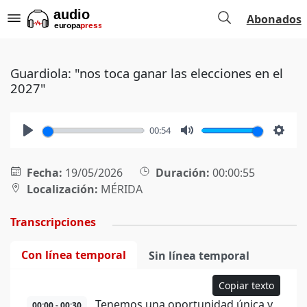
Abonados
Guardiola: "nos toca ganar las elecciones en el
2027"
00:54
Play
Mute
Setti
Fecha:
19/05/2026
Duración:
00:00:55
Localización:
MÉRIDA
Transcripciones
Con línea temporal
Sin línea temporal
Copiar texto
Tenemos una oportunidad única y
00:00 - 00:30