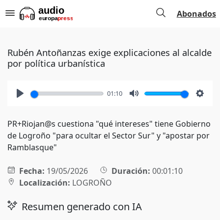
Abonados
Rubén Antoñanzas exige explicaciones al alcalde
por política urbanística
01:10
Play
Mute
Setti
PR+Riojan@s cuestiona "qué intereses" tiene Gobierno
de Logroño "para ocultar el Sector Sur" y "apostar por
Ramblasque"
Fecha:
19/05/2026
Duración:
00:01:10
Localización:
LOGROÑO
Resumen generado con IA