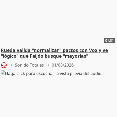
01:31
Rueda valida "normalizar" pactos con Vox y ve
"lógico" que Feijóo busque "mayorías"
Sonido Totales
01/08/2026