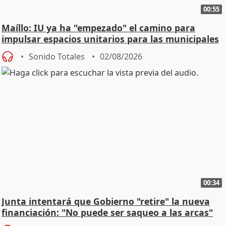
00:55
Maíllo: IU ya ha "empezado" el camino para
impulsar espacios unitarios para las municipales
Sonido Totales
02/08/2026
00:34
Junta intentará que Gobierno "retire" la nueva
financiación: "No puede ser saqueo a las arcas"