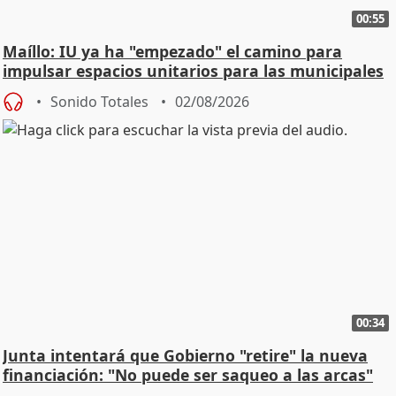
00:55
Maíllo: IU ya ha "empezado" el camino para
impulsar espacios unitarios para las municipales
Sonido Totales
02/08/2026
00:34
Junta intentará que Gobierno "retire" la nueva
financiación: "No puede ser saqueo a las arcas"