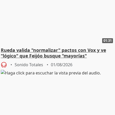
01:31
Rueda valida "normalizar" pactos con Vox y ve
"lógico" que Feijóo busque "mayorías"
Sonido Totales
01/08/2026