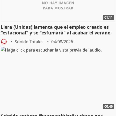
01:11
Llera (Unidas) lamenta que el empleo creado es
"estacional" y se "esfumará" al acabar el verano
Sonido Totales
04/08/2026
00:46