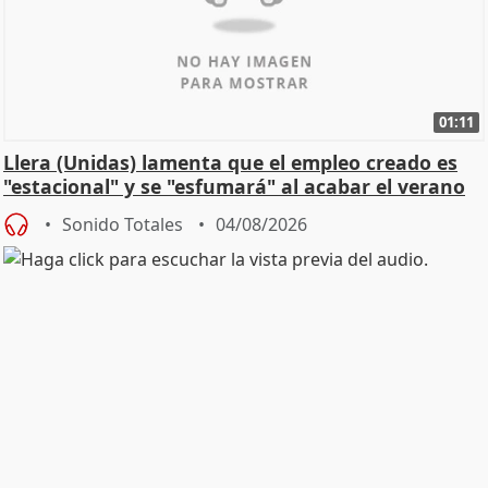
01:11
Llera (Unidas) lamenta que el empleo creado es
"estacional" y se "esfumará" al acabar el verano
Sonido Totales
04/08/2026