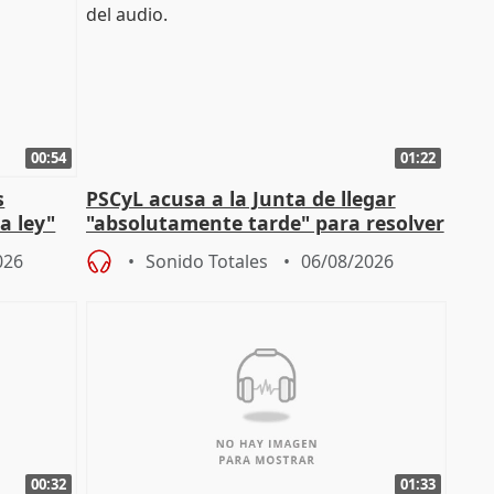
00:54
01:22
s
PSCyL acusa a la Junta de llegar
a ley"
"absolutamente tarde" para resolver
problemas como Newcastle
026
Sonido Totales
06/08/2026
00:32
01:33