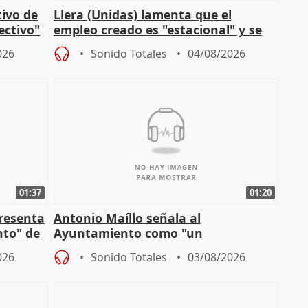
tivo de
Llera (Unidas) lamenta que el
lectivo"
empleo creado es "estacional" y se
"esfumará" al acabar el verano
026
Sonido Totales
04/08/2026
01:37
01:20
presenta
Antonio Maíllo señala al
nto" de
Ayuntamiento como "un
especulador más" sobre viviendas de
026
Sonido Totales
03/08/2026
Jiménez Becerril