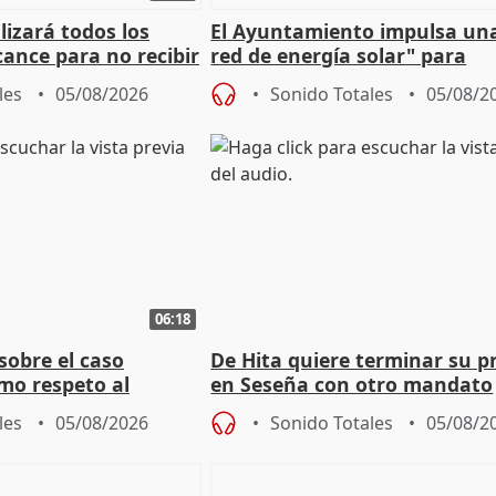
izará todos los
El Ayuntamiento impulsa un
cance para no recibir
red de energía solar" para
grantes
autoconsumo
les
05/08/2026
Sonido Totales
05/08/2
06:18
sobre el caso
De Hita quiere terminar su p
mo respeto al
en Seseña con otro mandato
les
05/08/2026
Sonido Totales
05/08/2