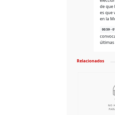
eleccio
de que 
es que 
en la M
00:59 - 0
convoca
últimas
Relacionados