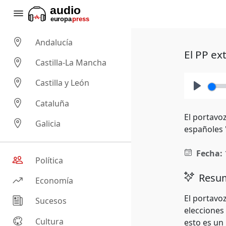
Andalucía
El PP ex
Castilla-La Mancha
Castilla y León
Play
Cataluña
El portavo
Galicia
españoles 
Fecha:
Política
Resum
Economía
El portavo
Sucesos
elecciones
Cultura
esto es un