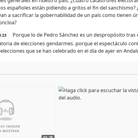
nes generales en nuestro país. ¿Cuatro catástrofes electora
los españoles están pidiendo a gritos el fin del sanchismo? 
van a sacrificar la gobernabilidad de un país como tienen ú
oncloa?
Porque lo de Pedro Sánchez es un despropósito tras ot
1:23
toria de elecciones gendarmes. porque el espectáculo conti
 elecciones que se han celebrado en el día de ayer en Anda
01:25