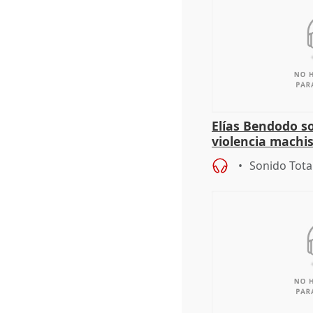
Elías Bendodo s
violencia machi
Sonido Tota