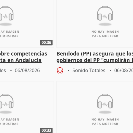
00:36
obre competencias
Bendodo (PP) asegura que lo
sta en Andalucía
gobiernos del PP "cumplirán l
sobre los menores migrantes
les
06/08/2026
Sonido Totales
06/08/2
00:33