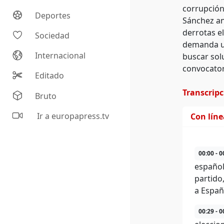
corrupción 
Deportes
Sánchez an
derrotas e
Sociedad
demanda un 
Internacional
buscar sol
convocator
Editado
Transcrip
Bruto
Ir a europapress.tv
Con lín
00:00 - 0
español
partido
a Españ
00:29 - 0