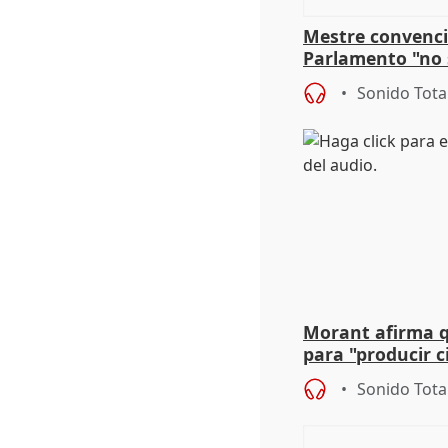
Mestre convenci
Parlamento "no 
defiende "estabi
Sonido Tota
Vox
Morant afirma qu
para "producir ci
resto del mundo
Sonido Tota