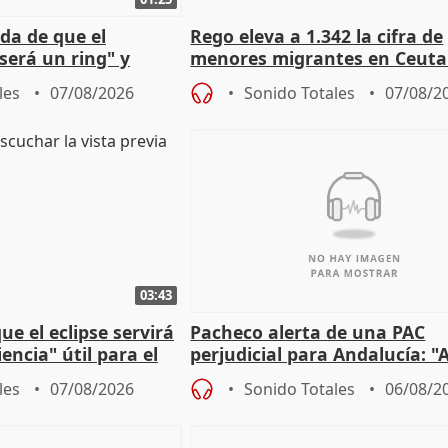
da de que el
Rego eleva a 1.342 la cifra de
será un ring" y
menores migrantes en Ceuta 
lidad" del pacto con
entrada masiva
les
07/08/2026
Sonido Totales
07/08/2
03:43
e el eclipse servirá
Pacheco alerta de una PAC
encia" útil para el
perjudicial para Andalucía: "A
agricultura hay que proteger
les
07/08/2026
Sonido Totales
06/08/2