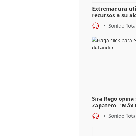
Extremadura util
recursos a su al
más menores mi
Sonido Tota
Sira Rego opina 
Zapatero: "Máxi
proceso judicial"
Sonido Tota