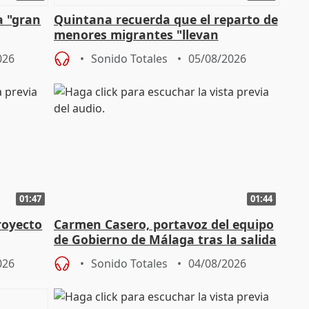
a "gran
Quintana recuerda que el reparto de
menores migrantes "llevan
aportación del Gobierno" central
026
Sonido Totales
05/08/2026
01:47
01:44
royecto
Carmen Casero, portavoz del equipo
de Gobierno de Málaga tras la salida
de Pérez de Siles
026
Sonido Totales
04/08/2026