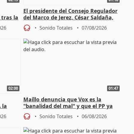
El presidente del Consejo Regulador
tras la
del Marco de Jerez, César Saldaña,
sobre exportaciones
026
Sonido Totales
07/08/2026
02:00
01:47
Maíllo denuncia que Vox es la
 la
"banalidad del mal" y que el PP ya
la"
asume todas sus tesis
026
Sonido Totales
06/08/2026