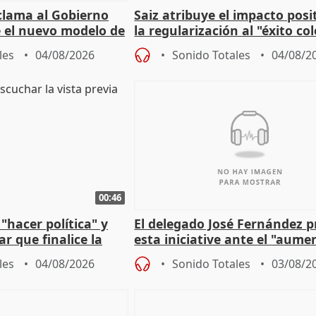
lama al Gobierno
Saiz atribuye el impacto posi
 el nuevo modelo de
la regularización al "éxito co
del Gobierno
les
04/08/2026
Sonido Totales
04/08/2
00:46
"hacer política" y
El delegado José Fernández 
r que finalice la
esta iniciative ante el "aume
l incendio
personas sin hogar en Madri
les
04/08/2026
Sonido Totales
03/08/2