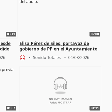
03:11
02:00
desde
Elisa Pérez de Siles, portavoz de
edido
gobierno de PP en el Ayuntamiento
de Málaga, deja la política
026
Sonido Totales
04/08/2026
01:07
01:11